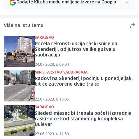
Dodajte Klix.ba među omiljene izvore na Googlu
Više na istu temu
SARAJEVO
Počela rekonstrukcija raskrsnice na
Skenderiji, od jutros velike gužve u
saobraćaju
24.07.2023. u 09:04
MINISTARSTVO SAOBRAĆAJA
Radovi na Skenderiji počinju u ponedjeljak,
bit će zatvorene dvije trake
22.07.2023. u 18:06
SARAJEVO
Sljedeći mjesec bi trebala početi izgradnja
raskrsnice kod stambenog kompleksa
Bulevar
27.06.2023. u 12:50