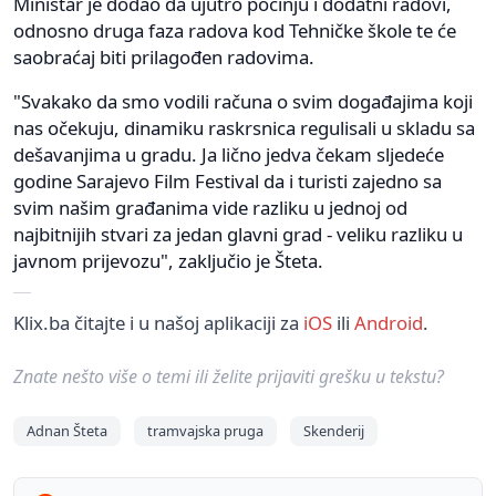
Ministar je dodao da ujutro počinju i dodatni radovi,
odnosno druga faza radova kod Tehničke škole te će
saobraćaj biti prilagođen radovima.
"Svakako da smo vodili računa o svim događajima koji
nas očekuju, dinamiku raskrsnica regulisali u skladu sa
dešavanjima u gradu. Ja lično jedva čekam sljedeće
godine Sarajevo Film Festival da i turisti zajedno sa
svim našim građanima vide razliku u jednoj od
najbitnijih stvari za jedan glavni grad - veliku razliku u
javnom prijevozu", zaključio je Šteta.
Klix.ba čitajte i u našoj aplikaciji za
iOS
ili
Android
.
Znate nešto više o temi ili želite prijaviti grešku u tekstu?
Adnan Šteta
tramvajska pruga
Skenderij