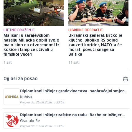
LJETNO DRUŽENJE
HIBRIDNE OPERACIJE
Mališani u sarajevskom
Ukrajinski general: Brčko je
naselju Miljacka dobili svoje
ključno, ukoliko RS odluči
malo kino na otvorenom: Uz
zauzeti koridor, NATO-a će
kokice i lampice uživali u
morati povući snage sa
filmskoj večeri
Baltika
1 sat
11 sati
Oglasi za posao
Diplomirani inžinjer građevinarstva - saobraćajni smjer
(m/ž)
Kohisa
Prijava do: 26.08.2026. u 23:59
Diplomirani inžinjer zaštite na radu - Bachelor inžinjer
sigurnosti i pomoći (m/ž)
Granulo-Re
Prijava do: 13.08.2026. u 23:59