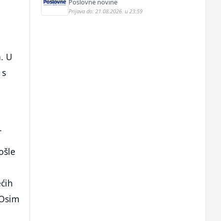
Poslovne novine
Prijava do: 21.08.2026. u 23:59
e
. U
 s
.
ošle
ćih
 Osim