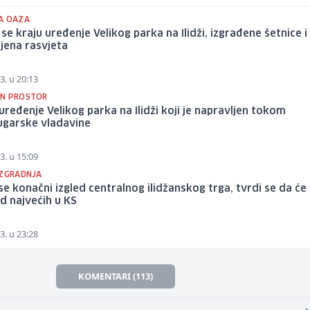
A OAZA
 se kraju uređenje Velikog parka na Ilidži, izgrađene šetnice i
jena rasvjeta
3. u 20:13
N PROSTOR
uređenje Velikog parka na Ilidži koji je napravljen tokom
ugarske vladavine
3. u 15:09
IZGRADNJA
se konačni izgled centralnog ilidžanskog trga, tvrdi se da će 
d najvećih u KS
3. u 23:28
KOMENTARI (113)