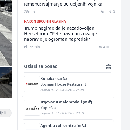
Jemenu: Najmanje 30 ubijenih vojnika
28min
1
0
NAKON BROJNIH GLASINA
Trump negirao da je nezadovoljan
Hegsethom: "Pete uživa poštovanje,
napravio je ogroman napredak"
6h 56min
4
11
Oglasi za posao
Konobarica (ž)
Bosnian House Restaurant
Prijava do: 20.08.2026. u 23:59
Trgovac u maloprodaji (m/ž)
Kuprešak
jeli
Prijava do: 15.08.2026. u 23:59
Agent u call centru (m/ž)