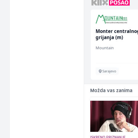
Konobar - Barmen (m/
Monter centralno
ž)
grijanja (m)
Hotel Nomad
Mountain
Sarajevo
Sarajevo
Možda vas zanima
ISKRENO PRIZNANJE