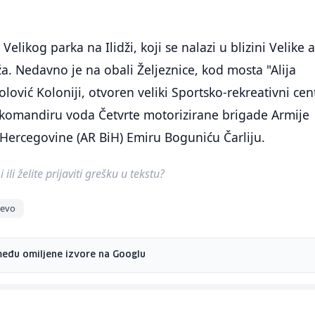
Velikog parka na Ilidži, koji se nalazi u blizini Velike a
ža. Nedavno je na obali Željeznice, kod mosta "Alija
lović Koloniji, otvoren veliki Sportsko-rekreativni cen
o komandiru voda Četvrte motorizirane brigade Armije
Hercegovine (AR BiH) Emiru Boguniću Čarliju.
ili želite prijaviti grešku u tekstu?
jevo
među omiljene izvore na Googlu