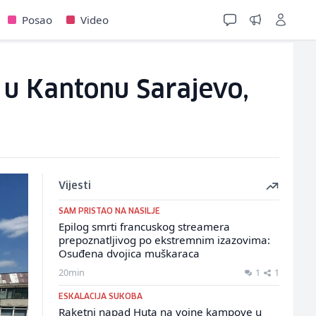
Posao
Video
 u Kantonu Sarajevo,
Vijesti
SAM PRISTAO NA NASILJE
Epilog smrti francuskog streamera
prepoznatljivog po ekstremnim izazovima:
Osuđena dvojica muškaraca
20min
1
1
ESKALACIJA SUKOBA
Raketni napad Huta na vojne kampove u