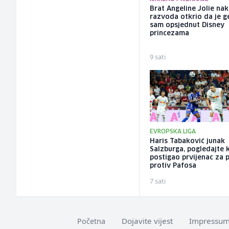
Brat Angeline Jolie na
razvoda otkrio da je ge
sam opsjednut Disney
princezama
9 sati
EVROPSKA LIGA
Haris Tabaković junak
Salzburga, pogledajte 
postigao prvijenac za 
protiv Pafosa
7 sati
Dojavite vijest
Impressu
Početna