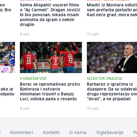
kon
Selma Alispahić ususret filmu
Mladić iz Mostara odluč
j: Bio
o "Ay Carmeli": Dragan Jovičić
sam prefarba pješački pr
bi bio ponosan; nikada nisam
Kad neće grad, mora ne
pomislila da igram s nekim
drugim
8 sati
12 sati
S IGRAČEM VIŠE
SELEKTOR ZMAJEVA
Borac se ispromašivao protiv
Barbarez o igračima iz
kako je
Bjelorusa i ostvario
dijaspore: Da su odabral
pobjedu
minimalan trijumf u Banjoj
drugu reprezentaciju on
Luci, odluka pada u revanšu
"birali", a ne pripadali
8 sati
10 sati
m
Komentari
Kontakt
O nama
Oglašavanje
P