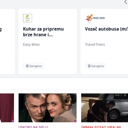
g
Kuhar za pripremu
Vozač autobusa (m/
brze hrane i
jednostavnih jela (m/
Easy Bites
Travel-Trans
ž)
Sarajevo
Sarajevo
USKORO NA SFF-U
SNIMAK POSAO VIRALAN