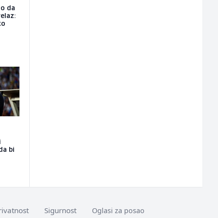
io da
elaz:
ko
i
da bi
rivatnost
Sigurnost
Oglasi za posao