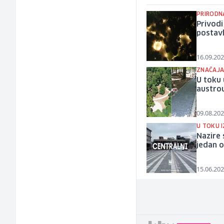
PRIRODN
Privodi
postavl
16.09.202
ZNAČAJA
U toku 
austro
09.08.202
U TOKU 
Nazire 
jedan o
15.06.202