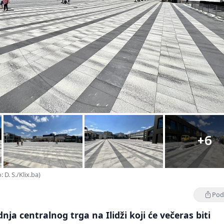
+6
: D. S./Klix.ba)
Podi
nja centralnog trga na Ilidži koji će večeras biti