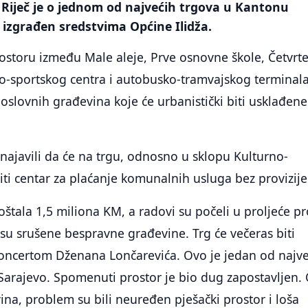
 Riječ je o jednom od najvećih trgova u Kantonu
e izgrađen sredstvima Općine Ilidža.
rostoru između Male aleje, Prve osnovne škole, Četvrt
no-sportskog centra i autobusko-tramvajskog terminala
poslovnih građevina koje će urbanistički biti usklađene
 najavili da će na trgu, odnosno u sklopu Kulturno-
iti centar za plaćanje komunalnih usluga bez provizije
oštala 1,5 miliona KM, a radovi su počeli u proljeće pr
 su srušene bespravne građevine. Trg će večeras biti
oncertom Dženana Lončarevića. Ovo je jedan od najve
Sarajevo. Spomenuti prostor je bio dug zapostavljen.
na, problem su bili neuređen pješački prostor i loša