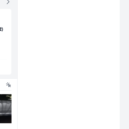
ž)
Asistent za
Limar (m)
administraciju (m/ž)
Ekopak
Mountain
Sarajevo
Sarajevo