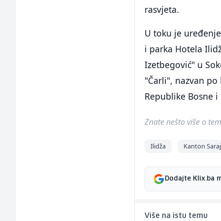
rasvjeta.
U toku je uređenje 
i parka Hotela Ilid
Izetbegović" u Soko
"Čarli", nazvan p
Republike Bosne i 
Znate nešto više o temi 
Ilidža
Kanton Sara
Dodajte Klix.ba 
Više na istu temu