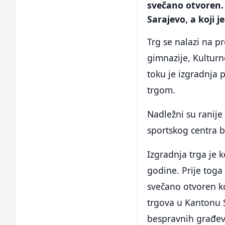
svečano otvoren.
Sarajevo, a koji j
Trg se nalazi na p
gimnazije, Kultur
toku je izgradnja 
trgom.
Nadležni su ranije
sportskog centra b
Izgradnja trga je k
godine. Prije toga
svečano otvoren k
trgova u Kantonu 
bespravnih građevi