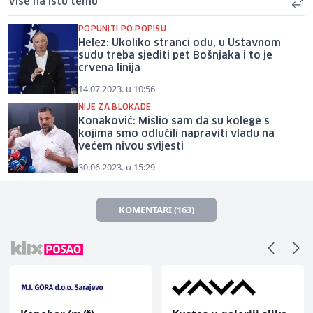
Više na istu temu
POPUNITI PO POPISU
Helez: Ukoliko stranci odu, u Ustavnom
sudu treba sjediti pet Bošnjaka i to je
crvena linija
14.07.2023. u 10:56
NIJE ZA BLOKADE
Konaković: Mislio sam da su kolege s
kojima smo odlučili napraviti vladu na
većem nivou svijesti
30.06.2023. u 15:29
KOMENTARI (163)