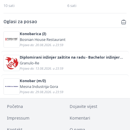
10 sati
6 sati
Oglasi za posao
Konobarica (ž)
Bosnian House Restaurant
Prijava do: 20.08.2026. u 23:59
Diplomirani inžinjer zaštite na radu - Bachelor inžinjer
sigurnosti i pomoći (m/ž)
Granulo-Re
Prijava do: 13.08.2026. u 23:59
Konobar (m/ž)
Mesna Industrija Gora
Prijava do: 29.08.2026. u 23:59
Početna
Dojavite vijest
Impressum
Komentari
Kontakt
O nama