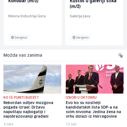
Konobar (m/ž)
Kustos u galeriji slika
(m/ž)
Mesna Industrija Gora
Galerija Java
Sarajevo
Sarajevo
Možda vas zanima
KO ĆE PUNITI BUDŽET
IZBORI U OKTOBRU
Rekordan odljev mozgova
Evo ko su nositelji
pogađa Izrael: Državu
kandidatskih lista SDP-a na
napuštaju najbogatiji i
svim nivoima: Jedina žena na
najobrazovaniji građani
vrhu dolazi iz Hercegovine
3 sata
12 sati