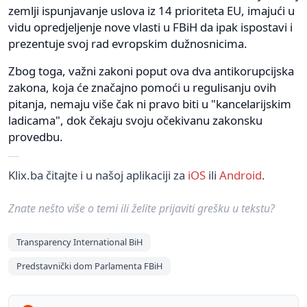
zemlji ispunjavanje uslova iz 14 prioriteta EU, imajući u
vidu opredjeljenje nove vlasti u FBiH da ipak ispostavi i
prezentuje svoj rad evropskim dužnosnicima.
Zbog toga, važni zakoni poput ova dva antikorupcijska
zakona, koja će značajno pomoći u regulisanju ovih
pitanja, nemaju više čak ni pravo biti u "kancelarijskim
ladicama", dok čekaju svoju očekivanu zakonsku
provedbu.
Klix.ba čitajte i u našoj aplikaciji za
iOS
ili
Android
.
Znate nešto više o temi ili želite prijaviti grešku u tekstu?
Transparency International BiH
Predstavnički dom Parlamenta FBiH