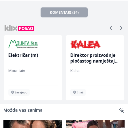
KOMENTARI (34)
Električar (m)
Direktor proizvodnje
pločastog namještaja
(m/ž)
Mountain
Kalea
Sarajevo
Ilijaš
Možda vas zanima