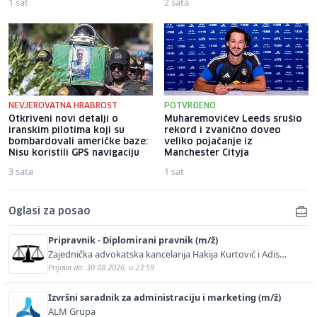
1 sat
2 sata
NEVJEROVATNA HRABROST
POTVRĐENO
Otkriveni novi detalji o
Muharemovićev Leeds srušio
iranskim pilotima koji su
rekord i zvanično doveo
bombardovali američke baze:
veliko pojačanje iz
Nisu koristili GPS navigaciju
Manchester Cityja
3 sata
1 sat
Oglasi za posao
Pripravnik - Diplomirani pravnik (m/ž)
Zajednička advokatska kancelarija Hakija Kurtović i Adis
Kurtović
Prijava do: 30.08.2026. u 23:59
Izvršni saradnik za administraciju i marketing (m/ž)
ALM Grupa