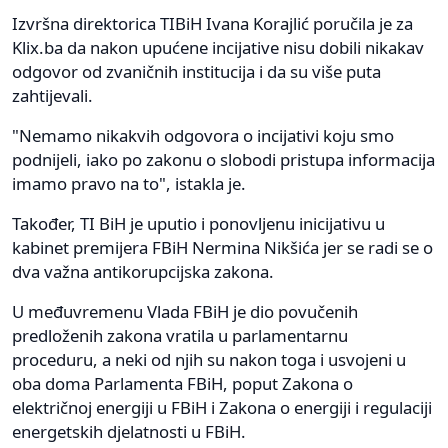
Izvršna direktorica TIBiH Ivana Korajlić poručila je za
Klix.ba da nakon upućene incijative nisu dobili nikakav
odgovor od zvaničnih institucija i da su više puta
zahtijevali.
"Nemamo nikakvih odgovora o incijativi koju smo
podnijeli, iako po zakonu o slobodi pristupa informacija
imamo pravo na to", istakla je.
Također, TI BiH je uputio i ponovljenu inicijativu u
kabinet premijera FBiH Nermina Nikšića jer se radi se o
dva važna antikorupcijska zakona.
U međuvremenu Vlada FBiH je dio povučenih
predloženih zakona vratila u parlamentarnu
proceduru, a neki od njih su nakon toga i usvojeni u
oba doma Parlamenta FBiH, poput Zakona o
električnoj energiji u FBiH i Zakona o energiji i regulaciji
energetskih djelatnosti u FBiH.