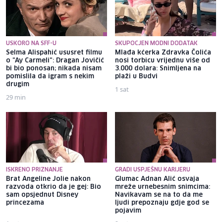
USKORO NA SFF-U
SKUPOCJEN MODNI DODATAK
Selma Alispahić ususret filmu
Mlađa kćerka Zdravka Čolića
o "Ay Carmeli": Dragan Jovičić
nosi torbicu vrijednu više od
bi bio ponosan; nikada nisam
3.000 dolara: Snimljena na
pomislila da igram s nekim
plaži u Budvi
drugim
1 sat
29 min
ISKRENO PRIZNANJE
GRADI USPJEŠNU KARIJERU
Brat Angeline Jolie nakon
Glumac Adnan Alić osvaja
razvoda otkrio da je gej: Bio
mreže urnebesnim snimcima:
sam opsjednut Disney
Navikavam se na to da me
princezama
ljudi prepoznaju gdje god se
pojavim