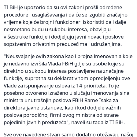
TI BiH je upozorio da su ovi zakoni prošli određene
procedure i usaglašavanja i da će se izgubiti značajno
vrijeme koje će brojni funkcioneri iskoristiti da i dalje
nesmetano budu u sukobu interesa, obavljaju
višestruke funkcije i dodjeljuju javni novac i poslove
sopstvenim privatnim preduzećima i udruženjima.
"Neusvajanje ovih zakona kao i brojna imenovanja koje
je nedavno izvršila Vlada FBiH gdje su osobe koje su
direktno u sukobu interesa postavljene na značajne
funkcije, suprotna su deklarativnom opredjeljenju ove
Vlade za ispunjavanje uslova iz 14 prioriteta. To je
posebno otvoreno izraženo u slučaju imenovanja sina
ministra unutrašnjih poslova FBiH Rame Isaka za
direktora javne ustanove, kao i kod dodjele važnih
poslova porodičnoj firmi ovog ministra od strane
pojedinih javnih preduzeća", naveli su tada iz TI BiH.
Sve ove navedene stvari samo dodatno otežavaju našoj