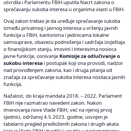
utvrdila i Parlamentu FBiH uputila Nacrt zakona o
sprečavanju sukoba interesa u organima vlasti u FBiH.
Ovaj zakon trebao je da uređuje sprečavanje sukoba
između privatnog i javnog interesa u vršenju javnih
funkcija u FBiH, kantonima i jedinicama lokalne
samouprave, obavezu podnošenja i sadržaja izvještaja
o finansijskom stanju, imovini i interesima nosioca
javne funkcije, osnivanje
Komisije za odlučivanje o
sukobu interesa
i postupak koji ona provodi, nadzor
nad provođenjem zakona, kao i druga pitanja od
značaja za sprečavanje sukoba interesa nosilaca javnih
funkcija.
Nažalost, do kraja mandata 2018. – 2022. Parlament
FBiH nije razmatrao navedeni zakon. Nakon
imenovanja nove Vlade FBiH, već na njenoj prvoj
sjednici, održanoj 4.5.2023. godine, usvojen je
tabelarni pregled predloženih zakona i drugih akata
koje je Vlada FBiH utvrdila i uputila u parlamentarnu