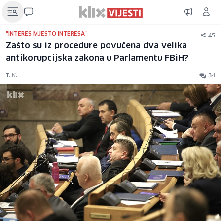
45
"INTERES MJESTO INTERESA"
Zašto su iz procedure povučena dva velika
antikorupcijska zakona u Parlamentu FBiH?
T. K.
34