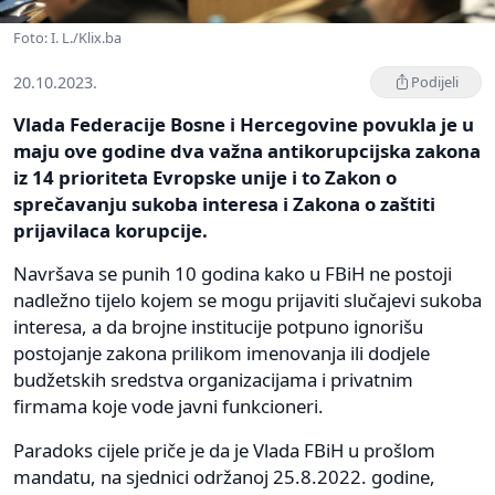
Foto: I. L./Klix.ba
20.10.2023.
Podijeli
Vlada Federacije Bosne i Hercegovine povukla je u
maju ove godine dva važna antikorupcijska zakona
iz 14 prioriteta Evropske unije i to Zakon o
sprečavanju sukoba interesa i Zakona o zaštiti
prijavilaca korupcije.
Navršava se punih 10 godina kako u FBiH ne postoji
nadležno tijelo kojem se mogu prijaviti slučajevi sukoba
interesa, a da brojne institucije potpuno ignorišu
postojanje zakona prilikom imenovanja ili dodjele
budžetskih sredstva organizacijama i privatnim
firmama koje vode javni funkcioneri.
Paradoks cijele priče je da je Vlada FBiH u prošlom
mandatu, na sjednici održanoj 25.8.2022. godine,