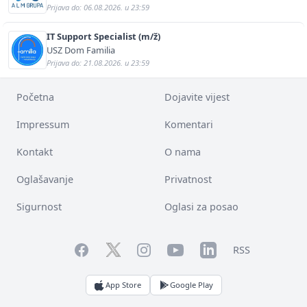
Prijava do: 06.08.2026. u 23:59
IT Support Specialist (m/ž)
USZ Dom Familia
Prijava do: 21.08.2026. u 23:59
Početna
Dojavite vijest
Impressum
Komentari
Kontakt
O nama
Oglašavanje
Privatnost
Sigurnost
Oglasi za posao
Facebook
YouTube
LinkedIn
Twitter
Instagram
RSS
App Store
Google Play