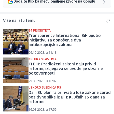
Dodajte Klix.ba među omiljene izvore na Googlu
Više na istu temu
14 PRIORITETA
Transparency International BiH uputio
inicijativu za donošenje dva
antikorupcijska zakona
06.10.2023. u 11:18
KRITIKA VLASTIMA
TI BiH: Predloženi zakoni daju privid
reformi, izbjegava se uvođenje stvarne
odgovornosti
29.08.2023. u 10:07
USKORO SJEDNICA PS
Da li EU planira prihvatiti loše zakone zarad
pozitivne slike iz BiH: Ključnih 15 dana za
reforme
16.08.2023. u 17:55