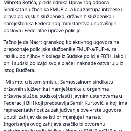
Mihreta Rotića, predsjednika Upravnog odbora
Sindikata službenika FMUP-a, a koji zastupa interese i
prava policijskih službenika, državnih službenika i
namještenika Federalnog ministarstva unutrašnjih
poslova i Federalne uprave policije.
Tačno je da Nacrt granskog kolektivnog ugovora ne
prepoznaje policijske službenike FMUP-a/FUP-e, za
razliku od njihovih kolega iz Sudske policije FBIH, iako i
oni i sudski policajci svoje plaće i naknade ostvaruju iz
istog Budžeta.
"Mi smo, u istom smislu, Samostalnom sindikatu
državnih službenika i namještenika u organima
državne službe, sudskoj vlasti i javnim ustanovama u
Federaciji BiH koji predstavlja Samir Kurtović, a koji ima
reprezentativnost za zaključivanje ove vrste ugovora,
uputili zahtjev da se isti primjenjuje i na nas.
Ingorisanje ovog zahtjeva značilo bi otvorenu
diskriminaciju policijskih službenika FMUP-a/FUP-e, u