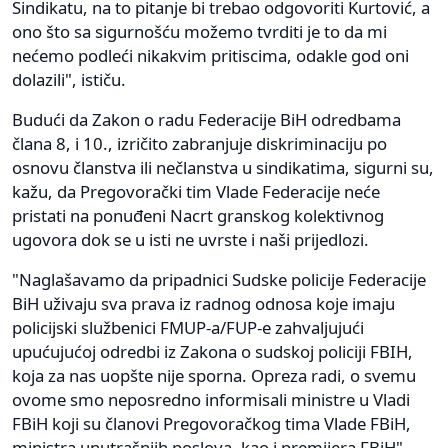
Sindikatu, na to pitanje bi trebao odgovoriti Kurtović, a
ono što sa sigurnošću možemo tvrditi je to da mi
nećemo podleći nikakvim pritiscima, odakle god oni
dolazili", ističu.
Budući da Zakon o radu Federacije BiH odredbama
člana 8, i 10., izričito zabranjuje diskriminaciju po
osnovu članstva ili nečlanstva u sindikatima, sigurni su,
kažu, da Pregovorački tim Vlade Federacije neće
pristati na ponuđeni Nacrt granskog kolektivnog
ugovora dok se u isti ne uvrste i naši prijedlozi.
"Naglašavamo da pripadnici Sudske policije Federacije
BiH uživaju sva prava iz radnog odnosa koje imaju
policijski službenici FMUP-a/FUP-e zahvaljujući
upućujućoj odredbi iz Zakona o sudskoj policiji FBIH,
koja za nas uopšte nije sporna. Opreza radi, o svemu
ovome smo neposredno informisali ministre u Vladi
FBiH koji su članovi Pregovoračkog tima Vlade FBiH,
ministra unutrašnjih poslova, kao i premijera FBiH",