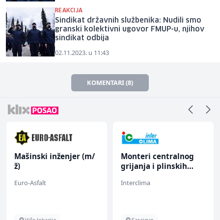
REAKCIJA
Sindikat državnih službenika: Nudili smo
granski kolektivni ugovor FMUP-u, njihov
sindikat odbija
02.11.2023. u 11:43
KOMENTARI (8)
Mašinski inženjer (m/
Monteri centralnog
ž)
grijanja i plinskih
instalacija (m)
Euro-Asfalt
Interclima
Više lokacija
Sarajevo