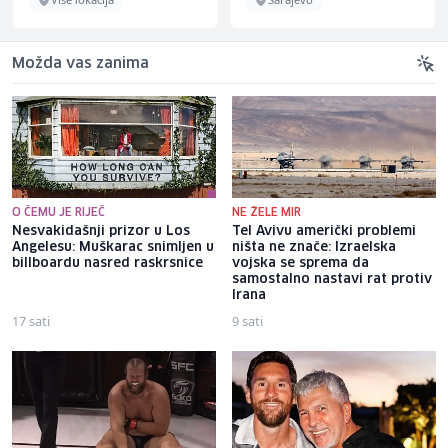
Možda vas zanima
O ČEMU JE RIJEČ
NE ŽELE MIR
Nesvakidašnji prizor u Los
Tel Avivu američki problemi
Angelesu: Muškarac snimljen u
ništa ne znače: Izraelska
billboardu nasred raskrsnice
vojska se sprema da
samostalno nastavi rat protiv
Irana
17 sati
9 sati