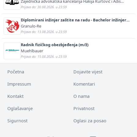
Zajednička advokatska kancelarija Hakija Kurtović i Adis
Kurtović
Prijava do: 30.08.2026. u 23:59
Diplomirani inžinjer zaštite na radu - Bachelor inžinjer
sigurnosti i pomoći (m/ž)
Granulo-Re
Prijava do: 13.08.2026. u 23:59
Radnik fizičkog obezbjeđenja (m/ž)
Muehlbauer
Prijava do: 15.08.2026. u 23:59
Početna
Dojavite vijest
Impressum
Komentari
Kontakt
O nama
Oglašavanje
Privatnost
Sigurnost
Oglasi za posao