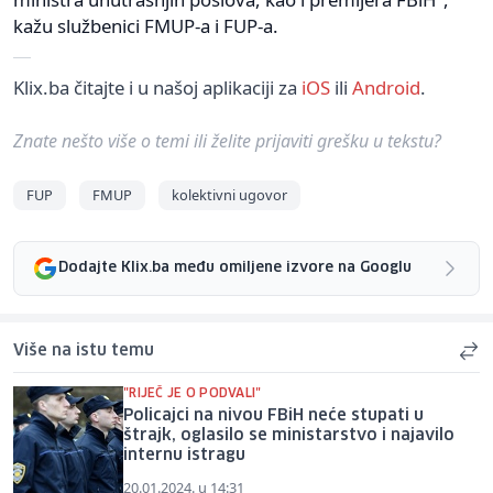
kažu službenici FMUP-a i FUP-a.
Klix.ba čitajte i u našoj aplikaciji za
iOS
ili
Android
.
Znate nešto više o temi ili želite prijaviti grešku u tekstu?
FUP
FMUP
kolektivni ugovor
Dodajte Klix.ba među omiljene izvore na Googlu
Više na istu temu
"RIJEČ JE O PODVALI"
Policajci na nivou FBiH neće stupati u
štrajk, oglasilo se ministarstvo i najavilo
internu istragu
20.01.2024. u 14:31