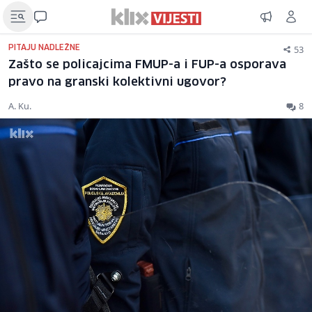
53
PITAJU NADLEŽNE
Zašto se policajcima FMUP-a i FUP-a osporava
pravo na granski kolektivni ugovor?
A. Ku.
8