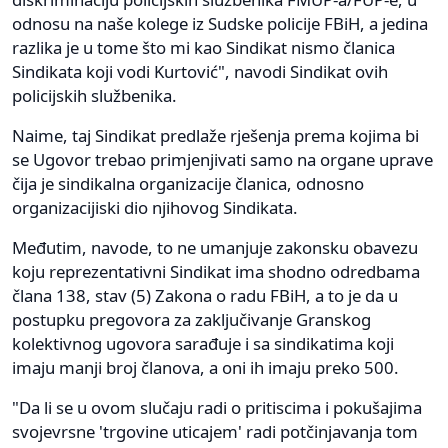
odnosu na naše kolege iz Sudske policije FBiH, a jedina
razlika je u tome što mi kao Sindikat nismo članica
Sindikata koji vodi Kurtović", navodi Sindikat ovih
policijskih službenika.
Naime, taj Sindikat predlaže rješenja prema kojima bi
se Ugovor trebao primjenjivati samo na organe uprave
čija je sindikalna organizacije članica, odnosno
organizacijiski dio njihovog Sindikata.
Međutim, navode, to ne umanjuje zakonsku obavezu
koju reprezentativni Sindikat ima shodno odredbama
člana 138, stav (5) Zakona o radu FBiH, a to je da u
postupku pregovora za zaključivanje Granskog
kolektivnog ugovora sarađuje i sa sindikatima koji
imaju manji broj članova, a oni ih imaju preko 500.
"Da li se u ovom slučaju radi o pritiscima i pokušajima
svojevrsne 'trgovine uticajem' radi potčinjavanja tom