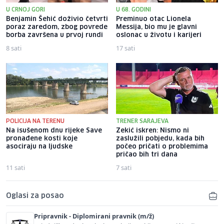
U CRNOJ GORI
U 68. GODINI
Benjamin Šehić doživio četvrti
Preminuo otac Lionela
poraz zaredom, zbog povrede
Messija, bio mu je glavni
borba završena u prvoj rundi
oslonac u životu i karijeri
8 sati
17 sati
POLICIJA NA TERENU
TRENER SARAJEVA
Na isušenom dnu rijeke Save
Zekić iskren: Nismo ni
pronađene kosti koje
zaslužili pobjedu, kada bih
asociraju na ljudske
počeo pričati o problemima
pričao bih tri dana
11 sati
7 sati
Oglasi za posao
Pripravnik - Diplomirani pravnik (m/ž)