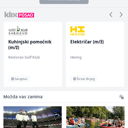
Kuhinjski pomoćnik
Električar (m/ž)
(m/ž)
Restoran Golf Klub
Hering
Sarajevo
Široki Brijeg
Možda vas zanima