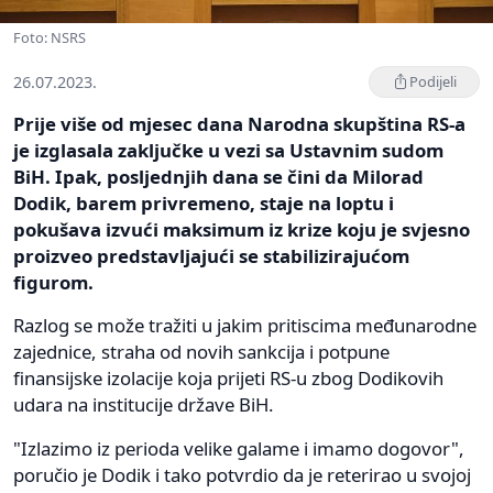
Foto: NSRS
26.07.2023.
Podijeli
Prije više od mjesec dana Narodna skupština RS-a
je izglasala zaključke u vezi sa Ustavnim sudom
BiH. Ipak, posljednjih dana se čini da Milorad
Dodik, barem privremeno, staje na loptu i
pokušava izvući maksimum iz krize koju je svjesno
proizveo predstavljajući se stabilizirajućom
figurom.
Razlog se može tražiti u jakim pritiscima međunarodne
zajednice, straha od novih sankcija i potpune
finansijske izolacije koja prijeti RS-u zbog Dodikovih
udara na institucije države BiH.
"Izlazimo iz perioda velike galame i imamo dogovor",
poručio je Dodik i tako potvrdio da je reterirao u svojoj