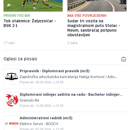
PRVENSTVO BIH
IMA VIŠE POVRIJEĐENIH
Tok utakmice: Željezničar -
Sudar tri vozila na
BSK 2:1
magistralnom putu Stolac -
Neum, saobraćaj potpuno
obustavljen
17 sati
2 sata
Oglasi za posao
Pripravnik - Diplomirani pravnik (m/ž)
Zajednička advokatska kancelarija Hakija Kurtović i Adis
Kurtović
Prijava do: 30.08.2026. u 23:59
Diplomirani inžinjer zaštite na radu - Bachelor inžinjer
sigurnosti i pomoći (m/ž)
Granulo-Re
Prijava do: 13.08.2026. u 23:59
Administrativni radnik (m/ž)
Elektro Servis - BOSCH
Prijava do: 05.09.2026. u 23:59