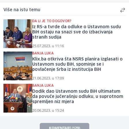
Više na istu temu
DA LI JE TO DOGOVOR?
Iz RS-a tvrde da odluke o Ustavnom sudu
BiH ostaju na snazi sve do izbacivanja
stranih sudija
25.07.2023. u 11:16
BANJA LUKA
Klix.ba otkriva šta NSRS planira izglasati o
Ustavnom sudu BiH, spominje se i
povlačenje Srba iz institucija BiH
21.06.2023. u 17:09
BANJA LUKA
Dodik dao Ustavnom sudu BiH ultimatum
da povuče jučerašnju odluku, u suprotnom
spremljen niz mjera
20.06.2023. u 15:24
KOMENTARI (129)