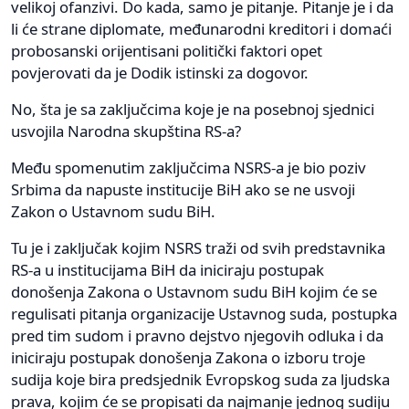
velikoj ofanzivi. Do kada, samo je pitanje. Pitanje je i da
li će strane diplomate, međunarodni kreditori i domaći
probosanski orijentisani politički faktori opet
povjerovati da je Dodik istinski za dogovor.
No, šta je sa zaključcima koje je na posebnoj sjednici
usvojila Narodna skupština RS-a?
Među spomenutim zaključcima NSRS-a je bio poziv
Srbima da napuste institucije BiH ako se ne usvoji
Zakon o Ustavnom sudu BiH.
Tu je i zaključak kojim NSRS traži od svih predstavnika
RS-a u institucijama BiH da iniciraju postupak
donošenja Zakona o Ustavnom sudu BiH kojim će se
regulisati pitanja organizacije Ustavnog suda, postupka
pred tim sudom i pravno dejstvo njegovih odluka i da
iniciraju postupak donošenja Zakona o izboru troje
sudija koje bira predsjednik Evropskog suda za ljudska
prava, kojim će se propisati da najmanje jednog sudiju