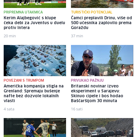
PRIPREMNA UTAKMICA
TURISTIČKI POTENCIJAL
Kerim Alajbegović s klupe
Čamci preplavili Drinu, više od
čeka debi za Juventus u duelu
500 učesnika zaplovilo prema
protiv Intera
Goraždu
20 min
37 min
POVEZANI S TRUMPOM
PRIVUKAO PAŽNJU
Američka kompanija stigla na
Britanski novinar izveo
Grenland: Spremaju bušenje
eksperiment u Sarajevu:
nafte bez dozvole lokalnih
Skinuo cipele i bos hodao
vlasti
Baščaršijom 30 minuta
4 sata
16 sati