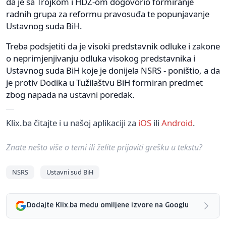
da je sa Trojkom i HDZ-om dogovorio formiranje
radnih grupa za reformu pravosuđa te popunjavanje
Ustavnog suda BiH.
Treba podsjetiti da je visoki predstavnik odluke i zakone
o neprimjenjivanju odluka visokog predstavnika i
Ustavnog suda BiH koje je donijela NSRS - poništio, a da
je protiv Dodika u Tužilaštvu BiH formiran predmet
zbog napada na ustavni poredak.
Klix.ba čitajte i u našoj aplikaciji za
iOS
ili
Android
.
Znate nešto više o temi ili želite prijaviti grešku u tekstu?
NSRS
Ustavni sud BiH
Dodajte Klix.ba među omiljene izvore na Googlu