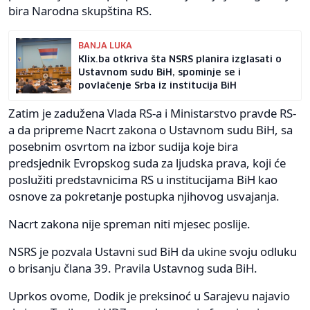
bira Narodna skupština RS.
BANJA LUKA
Klix.ba otkriva šta NSRS planira izglasati o
Ustavnom sudu BiH, spominje se i
povlačenje Srba iz institucija BiH
Zatim je zadužena Vlada RS-a i Ministarstvo pravde RS-
a da pripreme Nacrt zakona o Ustavnom sudu BiH, sa
posebnim osvrtom na izbor sudija koje bira
predsjednik Evropskog suda za ljudska prava, koji će
poslužiti predstavnicima RS u institucijama BiH kao
osnove za pokretanje postupka njihovog usvajanja.
Nacrt zakona nije spreman niti mjesec poslije.
NSRS je pozvala Ustavni sud BiH da ukine svoju odluku
o brisanju člana 39. Pravila Ustavnog suda BiH.
Uprkos ovome, Dodik je preksinoć u Sarajevu najavio