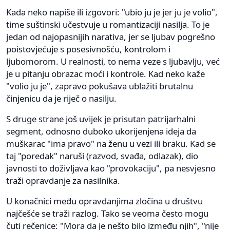
Kada neko napiše ili izgovori: "ubio ju je jer ju je volio",
time suštinski učestvuje u romantizaciji nasilja. To je
jedan od najopasnijih narativa, jer se ljubav pogrešno
poistovjećuje s posesivnošću, kontrolom i
ljubomorom. U realnosti, to nema veze s ljubavlju, već
je u pitanju obrazac moći i kontrole. Kad neko kaže
"volio ju je", zapravo pokušava ublažiti brutalnu
činjenicu da je riječ o nasilju.
S druge strane još uvijek je prisutan patrijarhalni
segment, odnosno duboko ukorijenjena ideja da
muškarac "ima pravo" na ženu u vezi ili braku. Kad se
taj "poredak" naruši (razvod, svađa, odlazak), dio
javnosti to doživljava kao "provokaciju", pa nesvjesno
traži opravdanje za nasilnika.
U konačnici među opravdanjima zločina u društvu
najčešće se traži razlog. Tako se veoma često mogu
čuti rečenice: "Mora da je nešto bilo između njih", "nije