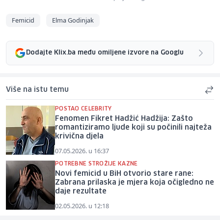
Femicid
Elma Godinjak
Dodajte Klix.ba među omiljene izvore na Googlu
Više na istu temu
POSTAO CELEBRITY
Fenomen Fikret Hadžić Hadžija: Zašto
romantiziramo ljude koji su počinili najteža
krivična djela
07.05.2026. u 16:37
POTREBNE STROŽIJE KAZNE
Novi femicid u BiH otvorio stare rane:
Zabrana prilaska je mjera koja očigledno ne
daje rezultate
02.05.2026. u 12:18