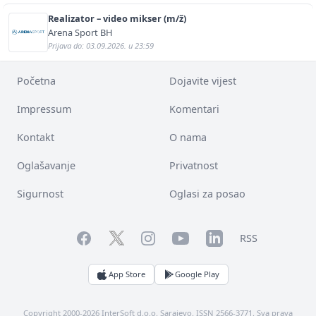
Realizator – video mikser (m/ž)
Arena Sport BH
Prijava do: 03.09.2026. u 23:59
Početna
Dojavite vijest
Impressum
Komentari
Kontakt
O nama
Oglašavanje
Privatnost
Sigurnost
Oglasi za posao
Facebook
YouTube
LinkedIn
Twitter
Instagram
RSS
App Store
Google Play
Copyright 2000-2026 InterSoft d.o.o. Sarajevo. ISSN 2566-3771. Sva prava