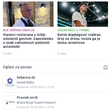
NIJE SKRIVAO EMOCIJE
VAŽAN BROJ U TORINU
Vlasnici restorana u Srbiji
Kerim Alajbegović izabrao
oduševili gestom: Zaposleniku
broj na dresu, nosila ga je
u znak zahvalnosti poklonili
ikona Juventusa
automobil
2 sata
4 sata
Oglasi za posao
Sobarica (ž)
Hoteli Ilidža
Prijava do: 05.09.2026. u 23:59
Pravnik (m/ž)
Braća Mujić Export-Import
Prijava do: 06.08.2026. u 23:59