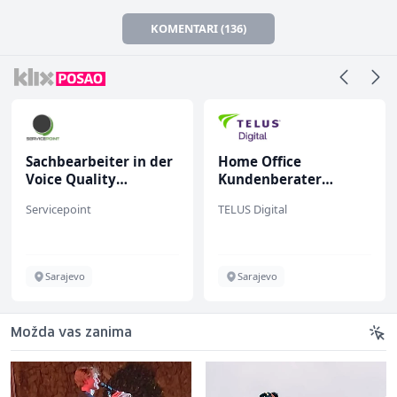
KOMENTARI (136)
Sachbearbeiter in der
Home Office
Voice Quality
Kundenberater
Management (m/w)
(m/w/d) für ein
Servicepoint
TELUS Digital
renommiertes
Schuhunternehmen
Sarajevo
Sarajevo
Možda vas zanima