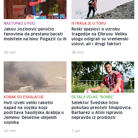
NASTUPAO U PULI
ISTRAGA JE U TOKU
Jakov Jozinović poručio
Ruski spasioci o uzroku
fanovima da prestanu bacati
tragedije na Elbrusu: Veliku
mobitele na binu: Pogazit ću ih
ulogu odigrali su vremenski
uslovi, ali i drugi faktori
20 sati
38 min
KORAK DO ESKALACIJE
DETALJI VELIKE "BORBE"
Huti izveli veliki raketni
Selektor Švedske lično
napad na vojsku koju
pokušao preoteti Smajlovića,
podržava Saudijska Arabija u
Barbarez u Atini ispravio
Jemenu: Desetine ubijenih
nepravdu iz prošlosti
vojnika
43 min
1 sat