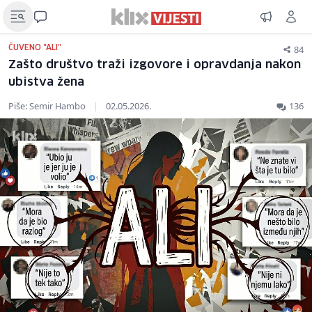
84
ČUVENO "ALI"
Zašto društvo traži izgovore i opravdanja nakon
ubistva žena
Piše: Semir Hambo
|
02.05.2026.
136