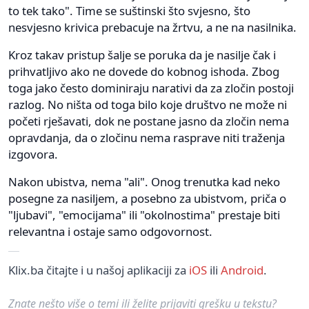
to tek tako". Time se suštinski što svjesno, što
nesvjesno krivica prebacuje na žrtvu, a ne na nasilnika.
Kroz takav pristup šalje se poruka da je nasilje čak i
prihvatljivo ako ne dovede do kobnog ishoda. Zbog
toga jako često dominiraju narativi da za zločin postoji
razlog. No ništa od toga bilo koje društvo ne može ni
početi rješavati, dok ne postane jasno da zločin nema
opravdanja, da o zločinu nema rasprave niti traženja
izgovora.
Nakon ubistva, nema "ali". Onog trenutka kad neko
posegne za nasiljem, a posebno za ubistvom, priča o
"ljubavi", "emocijama" ili "okolnostima" prestaje biti
relevantna i ostaje samo odgovornost.
Klix.ba čitajte i u našoj aplikaciji za
iOS
ili
Android
.
Znate nešto više o temi ili želite prijaviti grešku u tekstu?