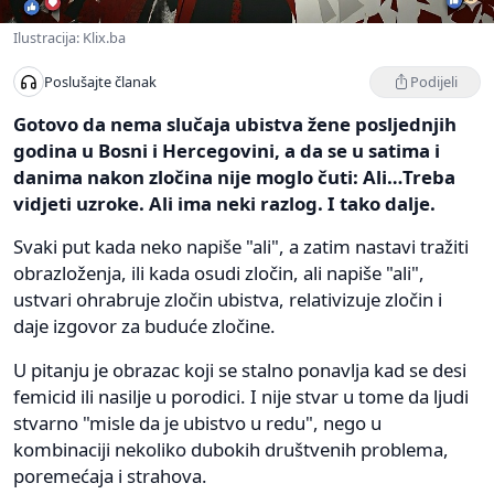
Ilustracija: Klix.ba
Podijeli
Poslušajte članak
Gotovo da nema slučaja ubistva žene posljednjih
godina u Bosni i Hercegovini, a da se u satima i
danima nakon zločina nije moglo čuti: Ali…Treba
vidjeti uzroke. Ali ima neki razlog. I tako dalje.
Svaki put kada neko napiše "ali", a zatim nastavi tražiti
obrazloženja, ili kada osudi zločin, ali napiše "ali",
ustvari ohrabruje zločin ubistva, relativizuje zločin i
daje izgovor za buduće zločine.
U pitanju je obrazac koji se stalno ponavlja kad se desi
femicid ili nasilje u porodici. I nije stvar u tome da ljudi
stvarno "misle da je ubistvo u redu", nego u
kombinaciji nekoliko dubokih društvenih problema,
poremećaja i strahova.