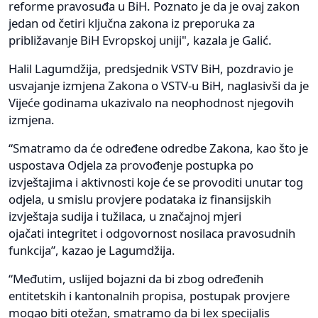
reforme pravosuđa u BiH. Poznato je da je ovaj zakon
jedan od četiri ključna zakona iz preporuka za
približavanje BiH Evropskoj uniji", kazala je Galić.
Halil Lagumdžija, predsjednik VSTV BiH, pozdravio je
usvajanje izmjena Zakona o VSTV-u BiH, naglasivši da je
Vijeće godinama ukazivalo na neophodnost njegovih
izmjena.
“Smatramo da će određene odredbe Zakona, kao što je
uspostava Odjela za provođenje postupka po
izvještajima i aktivnosti koje će se provoditi unutar tog
odjela, u smislu provjere podataka iz finansijskih
izvještaja sudija i tužilaca, u značajnoj mjeri
ojačati integritet i odgovornost nosilaca pravosudnih
funkcija”, kazao je Lagumdžija.
“Međutim, uslijed bojazni da bi zbog određenih
entitetskih i kantonalnih propisa, postupak provjere
mogao biti otežan, smatramo da bi lex specijalis