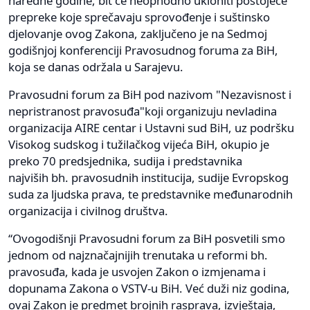
naredne godine, bit će neophodno ukloniti postojeće
prepreke koje sprečavaju sprovođenje i suštinsko
djelovanje ovog Zakona, zaključeno je na Sedmoj
godišnjoj konferenciji Pravosudnog foruma za BiH,
koja se danas održala u Sarajevu.
Pravosudni forum za BiH pod nazivom "Nezavisnost i
nepristranost pravosuđa"koji organizuju nevladina
organizacija AIRE centar i Ustavni sud BiH, uz podršku
Visokog sudskog i tužilačkog vijeća BiH, okupio je
preko 70 predsjednika, sudija i predstavnika
najviših bh. pravosudnih institucija, sudije Evropskog
suda za ljudska prava, te predstavnike međunarodnih
organizacija i civilnog društva.
“Ovogodišnji Pravosudni forum za BiH posvetili smo
jednom od najznačajnijih trenutaka u reformi bh.
pravosuđa, kada je usvojen Zakon o izmjenama i
dopunama Zakona o VSTV-u BiH. Već duži niz godina,
ovaj Zakon je predmet brojnih rasprava, izvještaja,