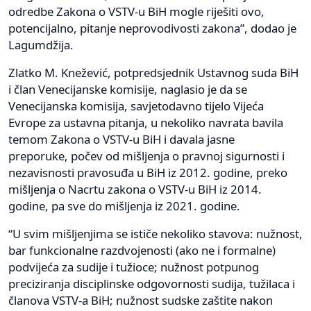
odredbe Zakona o VSTV-u BiH mogle riješiti ovo,
potencijalno, pitanje neprovodivosti zakona”, dodao je
Lagumdžija.
Zlatko M. Knežević, potpredsjednik Ustavnog suda BiH
i član Venecijanske komisije, naglasio je da se
Venecijanska komisija, savjetodavno tijelo Vijeća
Evrope za ustavna pitanja, u nekoliko navrata bavila
temom Zakona o VSTV-u BiH i davala jasne
preporuke, počev od mišljenja o pravnoj sigurnosti i
nezavisnosti pravosuđa u BiH iz 2012. godine, preko
mišljenja o Nacrtu zakona o VSTV-u BiH iz 2014.
godine, pa sve do mišljenja iz 2021. godine.
“U svim mišljenjima se ističe nekoliko stavova: nužnost,
bar funkcionalne razdvojenosti (ako ne i formalne)
podvijeća za sudije i tužioce; nužnost potpunog
preciziranja disciplinske odgovornosti sudija, tužilaca i
članova VSTV-a BiH; nužnost sudske zaštite nakon