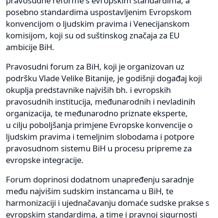
pravosudne reforme s evropskim standardima, a
posebno standardima uspostavljenim Evropskom
konvencijom o ljudskim pravima i Venecijanskom
komisijom, koji su od suštinskog značaja za EU
ambicije BiH.
Pravosudni forum za BiH, koji je organizovan uz
podršku Vlade Velike Bitanije, je godišnji događaj koji
okuplja predstavnike najviših bh. i evropskih
pravosudnih institucija, međunarodnih i nevladinih
organizacija, te međunarodno priznate eksperte,
u cilju poboljšanja primjene Evropske konvencije o
ljudskim pravima i temeljnim slobodama i potpore
pravosudnom sistemu BiH u procesu pripreme za
evropske integracije.
Forum doprinosi dodatnom unapređenju saradnje
među najvišim sudskim instancama u BiH, te
harmonizaciji i ujednačavanju domaće sudske prakse s
evropskim standardima, a time i pravnoj sigurnosti