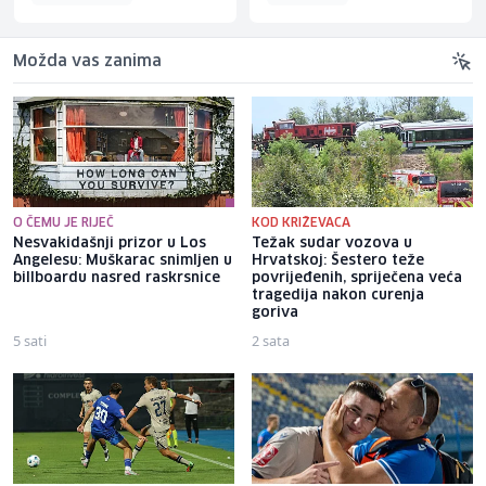
Možda vas zanima
O ČEMU JE RIJEČ
KOD KRIŽEVACA
Nesvakidašnji prizor u Los
Težak sudar vozova u
Angelesu: Muškarac snimljen u
Hrvatskoj: Šestero teže
billboardu nasred raskrsnice
povrijeđenih, spriječena veća
tragedija nakon curenja
goriva
5 sati
2 sata