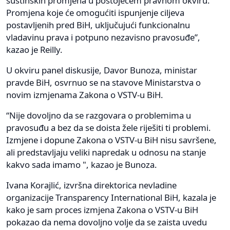
suštinskih promjena u postojećem pravnom okviru.
Promjena koje će omogućiti ispunjenje ciljeva
postavljenih pred BiH, uključujući funkcionalnu
vladavinu prava i potpuno nezavisno pravosuđe”,
kazao je Reilly.
U okviru panel diskusije, Davor Bunoza, ministar
pravde BiH, osvrnuo se na stavove Ministarstva o
novim izmjenama Zakona o VSTV-u BiH.
“Nije dovoljno da se razgovara o problemima u
pravosuđu a bez da se doista žele riješiti ti problemi.
Izmjene i dopune Zakona o VSTV-u BiH nisu savršene,
ali predstavljaju veliki napredak u odnosu na stanje
kakvo sada imamo ", kazao je Bunoza.
Ivana Korajlić, izvršna direktorica nevladine
organizacije Transparency International BiH, kazala je
kako je sam proces izmjena Zakona o VSTV-u BiH
pokazao da nema dovoljno volje da se zaista uvedu