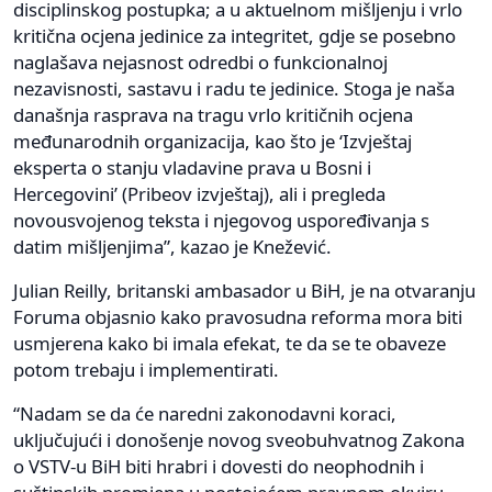
disciplinskog postupka; a u aktuelnom mišljenju i vrlo
kritična ocjena jedinice za integritet, gdje se posebno
naglašava nejasnost odredbi o funkcionalnoj
nezavisnosti, sastavu i radu te jedinice. Stoga je naša
današnja rasprava na tragu vrlo kritičnih ocjena
međunarodnih organizacija, kao što je ‘Izvještaj
eksperta o stanju vladavine prava u Bosni i
Hercegovini’ (Pribeov izvještaj), ali i pregleda
novousvojenog teksta i njegovog uspoređivanja s
datim mišljenjima”, kazao je Knežević.
Julian Reilly, britanski ambasador u BiH, je na otvaranju
Foruma objasnio kako pravosudna reforma mora biti
usmjerena kako bi imala efekat, te da se te obaveze
potom trebaju i implementirati.
“Nadam se da će naredni zakonodavni koraci,
uključujući i donošenje novog sveobuhvatnog Zakona
o VSTV-u BiH biti hrabri i dovesti do neophodnih i