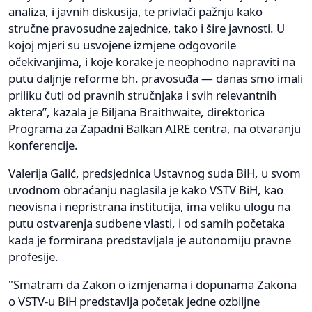
analiza, i javnih diskusija, te privlači pažnju kako
stručne pravosudne zajednice, tako i šire javnosti. U
kojoj mjeri su usvojene izmjene odgovorile
očekivanjima, i koje korake je neophodno napraviti na
putu daljnje reforme bh. pravosuđa ― danas smo imali
priliku čuti od pravnih stručnjaka i svih relevantnih
aktera”, kazala je Biljana Braithwaite, direktorica
Programa za Zapadni Balkan AIRE centra, na otvaranju
konferencije.
Valerija Galić, predsjednica Ustavnog suda BiH, u svom
uvodnom obraćanju naglasila je kako VSTV BiH, kao
neovisna i nepristrana institucija, ima veliku ulogu na
putu ostvarenja sudbene vlasti, i od samih početaka
kada je formirana predstavljala je autonomiju pravne
profesije.
"Smatram da Zakon o izmjenama i dopunama Zakona
o VSTV-u BiH predstavlja početak jedne ozbiljne