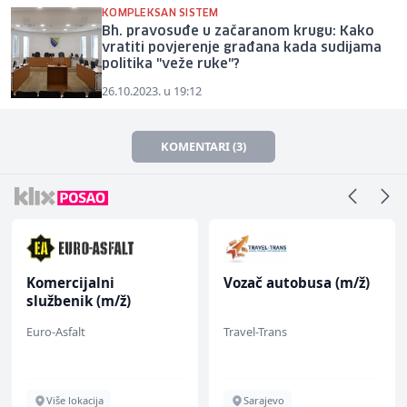
KOMPLEKSAN SISTEM
Bh. pravosuđe u začaranom krugu: Kako
vratiti povjerenje građana kada sudijama
politika "veže ruke"?
26.10.2023. u 19:12
KOMENTARI (3)
Komercijalni
Vozač autobusa (m/ž)
službenik (m/ž)
Euro-Asfalt
Travel-Trans
Više lokacija
Sarajevo