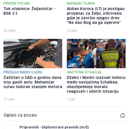
PRVENSTVO BIH
NAPADAČ PLAVIH
Tok utakmice: Željezničar -
Aldian Korora (17) je postigao
BSK 2:1
prvijenac za Želju, otkriveno
gdje je završio njegov dres:
"Ne dao Bog da ga operete"
23 sata
2 sata
PREDUGO RADIO U LERU
HAOTIČNA SITUACIJA
Zaštitari u SAD-u godinu dana
Džeko i Muslić izazvali ludnicu
nisu gasili auto: Mehaničar
među navijačima Schalkea,
ostao šokiran stanjem motora
obezbjeđenje moralo
reagovati i smiriti situaciju
11 sati
1 sat
Oglasi za posao
Pripravnik - Diplomirani pravnik (m/ž)