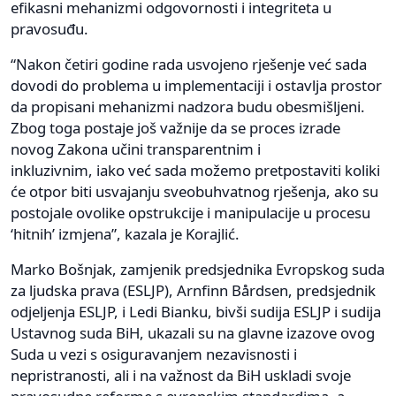
efikasni mehanizmi odgovornosti i integriteta u
pravosuđu.
“Nakon četiri godine rada usvojeno rješenje već sada
dovodi do problema u implementaciji i ostavlja prostor
da propisani mehanizmi nadzora budu obesmišljeni.
Zbog toga postaje još važnije da se proces izrade
novog Zakona učini transparentnim i
inkluzivnim, iako već sada možemo pretpostaviti koliki
će otpor biti usvajanju sveobuhvatnog rješenja, ako su
postojale ovolike opstrukcije i manipulacije u procesu
‘hitnih’ izmjena”, kazala je Korajlić.
Marko Bošnjak, zamjenik predsjednika Evropskog suda
za ljudska prava (ESLJP), Arnfinn Bårdsen, predsjednik
odjeljenja ESLJP, i Ledi Bianku, bivši sudija ESLJP i sudija
Ustavnog suda BiH, ukazali su na glavne izazove ovog
Suda u vezi s osiguravanjem nezavisnosti i
nepristranosti, ali i na važnost da BiH uskladi svoje