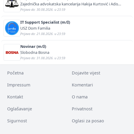
Zajednička advokatska kancelarija Hakija Kurtović i Adis
Kurtović
Prijava do: 30.08.2026. u 23:59
IT Support Specialist (m/ž)
USZ Dom Familia
Prijava do: 21.08.2026. u 23:59
Novinar (m/ž)
Slobodna Bosna
Prijava do: 31.08.2026. u 23:59
Početna
Dojavite vijest
Impressum
Komentari
Kontakt
O nama
Oglašavanje
Privatnost
Sigurnost
Oglasi za posao