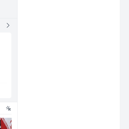
Home Office
Kundenbetreuer
Kundenberater
(m/w)
m/
(m/w/d) für Vattenfall
TELUS Digital
Servicepoint
Sarajevo
Sarajevo