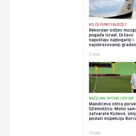
KO ĆE PUNITI BUDŽET
Rekordan odljev mozg
pogađa Izrael: Državu
napuštaju najbogatiji i
najobrazovaniji građan
2 sata
NAČELNIK OPĆINE CENTAR
Mandićeva oštra poru
Džemidžiću: Molio sam
zatvarate Koševo, smije
poslati inspekciju Borc
13 sati