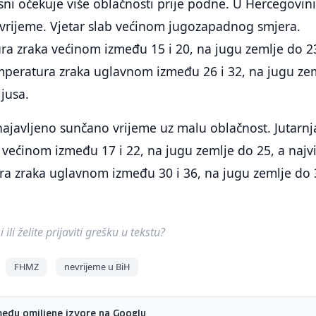
sni očekuje više oblačnosti prije podne. U Hercegovin
vrijeme. Vjetar slab većinom jugozapadnog smjera.
ra zraka većinom između 15 i 20, na jugu zemlje do 2
mperatura zraka uglavnom između 26 i 32, na jugu ze
ijusa.
najavljeno sunčano vrijeme uz malu oblačnost. Jutarnj
većinom između 17 i 22, na jugu zemlje do 25, a najv
a zraka uglavnom između 30 i 36, na jugu zemlje do 
ili želite prijaviti grešku u tekstu?
FHMZ
nevrijeme u BiH
među omiljene izvore na Googlu