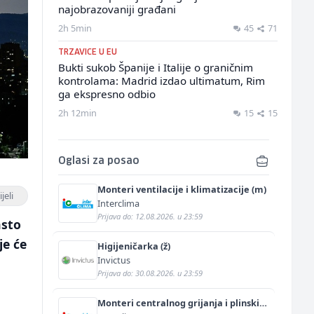
najobrazovaniji građani
2h 5min
45
71
TRZAVICE U EU
Bukti sukob Španije i Italije o graničnim
kontrolama: Madrid izdao ultimatum, Rim
ga ekspresno odbio
2h 12min
15
15
Oglasi za posao
Monteri ventilacije i klimatizacije (m)
jeli
Interclima
Prijava do: 12.08.2026. u 23:59
asto
je će
Higijeničarka (ž)
Invictus
Prijava do: 30.08.2026. u 23:59
Monteri centralnog grijanja i plinskih