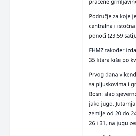
praćene grmljavin
Područje za koje j
centralna i istočna
ponoći (23:59 sati)
FHMZ također izda
35 litara kiše po 
Prvog dana vikend
sa pljuskovima i g
Bosni slab sjever
jako jugo. Jutarnj
zemlje od 20 do 2
26 i 31, na jugu z