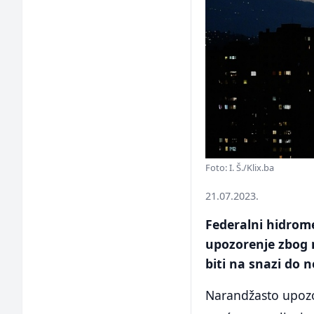
Foto: I. Š./Klix.ba
21.07.2023.
Federalni hidrom
upozorenje zbog 
biti na snazi do n
Narandžasto upozo