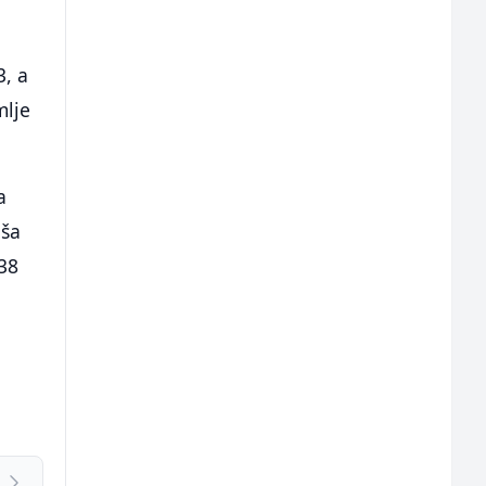
i
3, a
mlje
a
iša
38