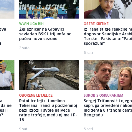
WWIN LIGA BIH
OŠTRE KRITIKE
ova
Željezničar na Grbavici
Iz Irana stigle reakcije n
savladao BSK i trijumfalno
dogovor Saudijske Arabi
počeo novu sezonu
Turske i Pakistana: "Papi
i
sporazum"
2 sata
6 sati
OBORENE LETJELICE
SUKOB S OSIGURANJEM
ka
Ratni trofeji u tunelima
Sergej Trifunović i njeg
 da ne
Teherana: Iranci u podzemnoj
supruga privedeni nako
š li
bazi izložili svoje najveće
incidenta u tržnom cent
u?
ratne trofeje, među njima i F-
Beogradu
15
9 sati
5 sati