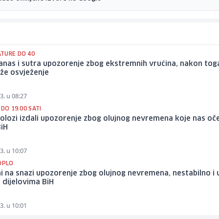
TURE DO 40
anas i sutra upozorenje zbog ekstremnih vrućina, nakon tog
že osvježenje
3. u 08:27
 DO 19.00 SATI
lozi izdali upozorenje zbog olujnog nevremena koje nas oč
BiH
3. u 10:07
TOPLO
ni na snazi upozorenje zbog olujnog nevremena, nestabilno i 
 dijelovima BiH
3. u 10:01