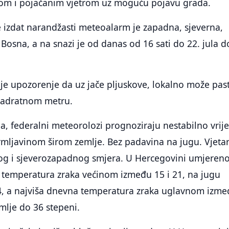
om i pojačanim vjetrom uz moguću pojavu grada.
e izdat narandžasti meteoalarm je zapadna, sjeverna,
 Bosna, a na snazi je od danas od 16 sati do 22. jula d
.
je upozorenje da uz jače pljuskove, lokalno može past
kvadratnom metru.
a, federalni meteorolozi prognoziraju nestabilno vri
rmljavinom širom zemlje. Bez padavina na jugu. Vjeta
nog i sjeverozapadnog smjera. U Hercegovini umjeren
a temperatura zraka većinom između 15 i 21, na jugu
4, a najviša dnevna temperatura zraka uglavnom izm
emlje do 36 stepeni.