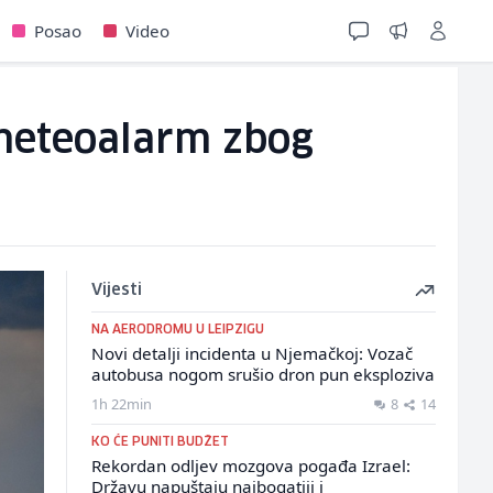
Posao
Video
 meteoalarm zbog
Vijesti
NA AERODROMU U LEIPZIGU
Novi detalji incidenta u Njemačkoj: Vozač
autobusa nogom srušio dron pun eksploziva
1h 22min
8
14
KO ĆE PUNITI BUDŽET
Rekordan odljev mozgova pogađa Izrael:
Državu napuštaju najbogatiji i