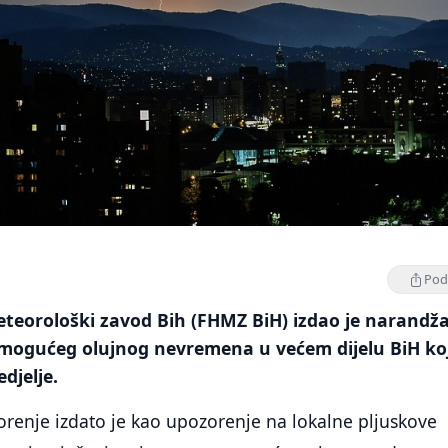
Podi
eteorološki zavod Bih (FHMZ BiH) izdao je narandž
mogućeg olujnog nevremena u većem dijelu BiH ko
edjelje.
renje izdato je kao upozorenje na lokalne pljuskove