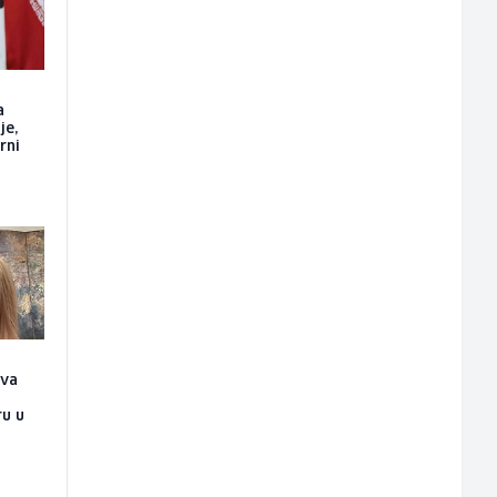
a
je,
rni
ova
n
ru u