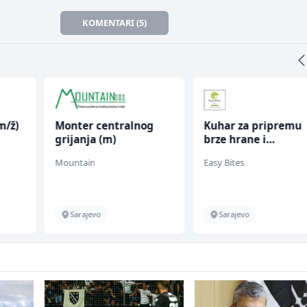
KOMENTARI (5)
m/ž)
Monter centralnog
Kuhar za pripremu
grijanja (m)
brze hrane i
jednostavnih jela (
Mountain
Easy Bites
ž)
Sarajevo
Sarajevo