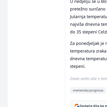
U nedjelju se u Bo
pretežno sunčano 
Jutarnja temperatu
najviša dnevna te
do 35 stepeni Celz
Za ponedjeljak je 
temperatura zraka 
dnevna temperatur
stepeni.
Znate nešto više o temi 
vremenska prognoza
Dodajte Klix.ba 