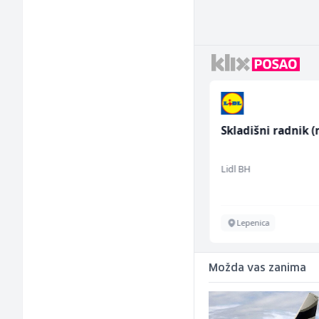
Konobarica (ž)
Skladišni radnik (
Bosnian House Restaurant
Lidl BH
Inostranstvo
Lepenica
Možda vas zanima