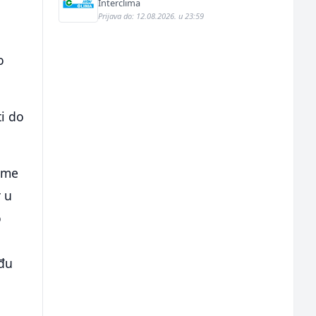
instalacija (m)
Interclima
Prijava do: 12.08.2026. u 23:59
o
i do
jeme
r u
o
eđu