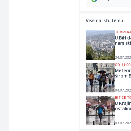
Više na istu temu
TEMPERA
U BiH d
nam sti
24.07.202
OD 11:00
Meteoro
širom 
04.07.202
BIT ĆE 
U Kraji
ostalim
03.07.202