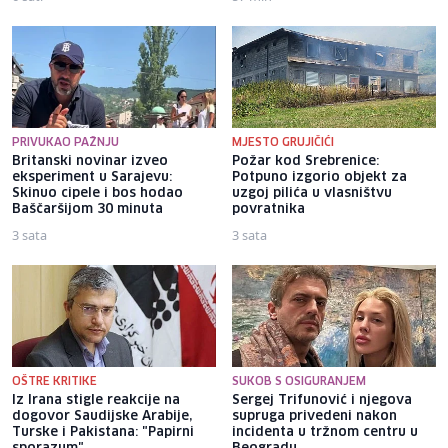
PRIVUKAO PAŽNJU
MJESTO GRUJIČIĆI
Britanski novinar izveo
Požar kod Srebrenice:
eksperiment u Sarajevu:
Potpuno izgorio objekt za
Skinuo cipele i bos hodao
uzgoj pilića u vlasništvu
Baščaršijom 30 minuta
povratnika
3 sata
3 sata
OŠTRE KRITIKE
SUKOB S OSIGURANJEM
Iz Irana stigle reakcije na
Sergej Trifunović i njegova
dogovor Saudijske Arabije,
supruga privedeni nakon
Turske i Pakistana: "Papirni
incidenta u tržnom centru u