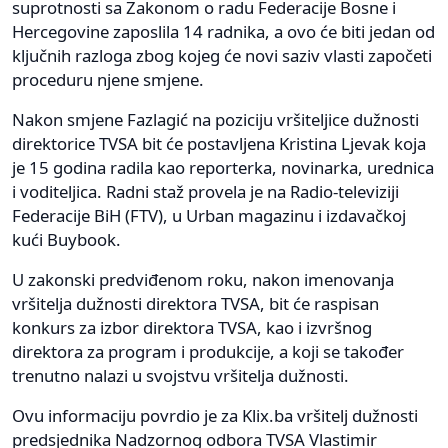
suprotnosti sa Zakonom o radu Federacije Bosne i
Hercegovine zaposlila 14 radnika, a ovo će biti jedan od
ključnih razloga zbog kojeg će novi saziv vlasti započeti
proceduru njene smjene.
Nakon smjene Fazlagić na poziciju vršiteljice dužnosti
direktorice TVSA bit će postavljena Kristina Ljevak koja
je 15 godina radila kao reporterka, novinarka, urednica
i voditeljica. Radni staž provela je na Radio-televiziji
Federacije BiH (FTV), u Urban magazinu i izdavačkoj
kući Buybook.
U zakonski predviđenom roku, nakon imenovanja
vršitelja dužnosti direktora TVSA, bit će raspisan
konkurs za izbor direktora TVSA, kao i izvršnog
direktora za program i produkcije, a koji se također
trenutno nalazi u svojstvu vršitelja dužnosti.
Ovu informaciju povrdio je za Klix.ba vršitelj dužnosti
predsjednika Nadzornog odbora TVSA Vlastimir