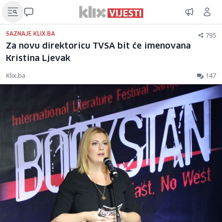
795
SAZNAJE KLIX.BA
Za novu direktoricu TVSA bit će imenovana
Kristina Ljevak
Klix.ba
147