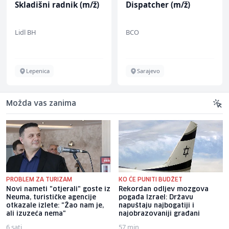
Skladišni radnik (m/ž)
Dispatcher (m/ž)
Lidl BH
BCO
Lepenica
Sarajevo
Možda vas zanima
PROBLEM ZA TURIZAM
KO ĆE PUNITI BUDŽET
Novi nameti "otjerali" goste iz
Rekordan odljev mozgova
Neuma, turističke agencije
pogađa Izrael: Državu
otkazale izlete: "Žao nam je,
napuštaju najbogatiji i
ali izuzeća nema"
najobrazovaniji građani
6 sati
57 min