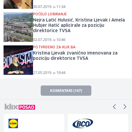
30.07.2019. u 11:34
POČELO LOBIRANJE
Nejra Latić Hulusić, Kristina Ljevak i Amela
Hubjer Hatić aplicirale za poziciju
direktorice TVSA
02.07.2019. u 10:46
POTVRĐENO ZA KLIX.BA
Kristina Ljevak zvanično imenovana za
poziciju direktorice TVSA
27.05.2019. u 19:44
KOMENTARI (147)