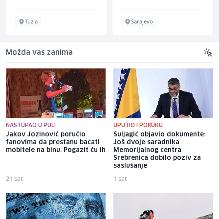
Tuzla
Sarajevo
Možda vas zanima
NASTUPAO U PULI
UPUTIO I PORUKU
Jakov Jozinović poručio
Suljagić objavio dokumente:
fanovima da prestanu bacati
Još dvoje saradnika
mobitele na binu: Pogazit ću ih
Memorijalnog centra
Srebrenica dobilo poziv za
saslušanje
21 sat
1 sat