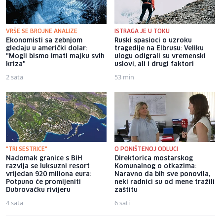
VRŠE SE BROJNE ANALIZE
ISTRAGA JE U TOKU
Ekonomisti sa zebnjom
Ruski spasioci o uzroku
gledaju u američki dolar:
tragedije na Elbrusu: Veliku
"Mogli bismo imati majku svih
ulogu odigrali su vremenski
kriza"
uslovi, ali i drugi faktori
2 sata
53 min
"TRI SESTRICE"
O PONIŠTENOJ ODLUCI
Nadomak granice s BiH
Direktorica mostarskog
razvija se luksuzni resort
Komunalnog o otkazima:
vrijedan 920 miliona eura:
Naravno da bih sve ponovila,
Potpuno će promijeniti
neki radnici su od mene tražili
Dubrovačku rivijeru
zaštitu
4 sata
6 sati