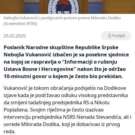
Nebojša Vukanović s podignutim prstom prema Miloradu Dodiku
(Screenshot: RTRS)
25.02.2025.
Podijeli
Poslanik Narodne skupštine Republike Srpske
Nebojša Vukanović izbačen je sa posebne sjednice
na kojoj se raspravlja o "Informaciji o rušenju
Ustava Bosne i Hercegovine" nakon što je održao
10-minutni govor u kojem je često bio prekidan.
Vukanović je tokom obraćanja podsjetio na Dodikove
izjave kada je podržavao odluku visokog predstavnika
da smijeni tadašnjeg predsjednika RS-a Nikolu
Poplašena. Svojim riječima je često izazivao
intervenciju predsjednika NSRS Nenada Stevandića, ali i
uvrede Milorada Dodika, koji je dobacivao iz prvog
reda.