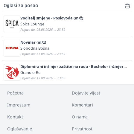
Oglasi za posao
Voditelj smjene - Poslovođa (m/ž)
Špica Lounge
Prijava do: 06.08.2026. u 23:59
Novinar (m/ž)
Slobodna Bosna
Prijava do: 31.08.2026. u 23:59
Diplomirani inžinjer zaštite na radu - Bachelor inžinjer
sigurnosti i pomoći (m/ž)
Granulo-Re
Prijava do: 13.08.2026. u 23:59
Početna
Dojavite vijest
Impressum
Komentari
Kontakt
O nama
Oglašavanje
Privatnost