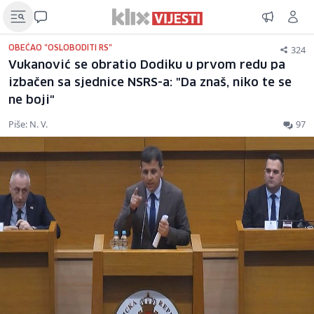
324
OBEĆAO "OSLOBODITI RS"
Vukanović se obratio Dodiku u prvom redu pa
izbačen sa sjednice NSRS-a: "Da znaš, niko te se
ne boji"
Piše: N. V.
97