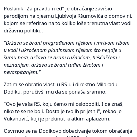
Poslanik "Za pravdu i red" je obraćanje završio
parodijom na pjesmu Ljubivoja Ršumovića o domovini,
kojom se referirao na to koliko loše trenutna vlast vodi
državnu politiku:
"Država se brani pregrađenom rijekom i mrtvom ribom
u vodi i ukroćenom planinskom rijekom što negdje u
šumu hodi, država se brani ružnoćom, beščašćem i
neznanjem, država se brani tuđim životom i
nevaspitanjem."
Zatim se obratio vlasti u RS-u i direktno Miloradu
Dodiku, poručivši mu da se ponaša sramno.
"Ovo je vaša RS, koju ćemo mi osloboditi. I da znaš,
niko te se ne boji. Dosta je tvojih prijetnji", rekao je
Vukanović, koji je prekinut kratkim aplauzom.
Osvrnuo se na Dodikovo dobacivanje tokom obraćanja