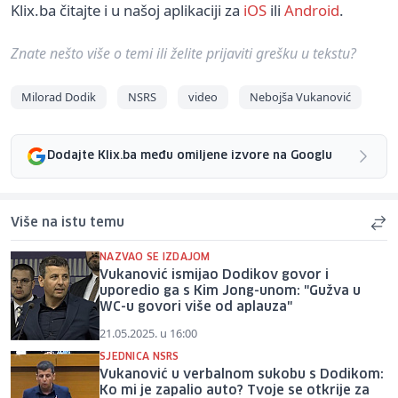
Klix.ba čitajte i u našoj aplikaciji za
iOS
ili
Android
.
Znate nešto više o temi ili želite prijaviti grešku u tekstu?
Milorad Dodik
NSRS
video
Nebojša Vukanović
Dodajte Klix.ba među omiljene izvore na Googlu
Više na istu temu
NAZVAO SE IZDAJOM
Vukanović ismijao Dodikov govor i
uporedio ga s Kim Jong-unom: "Gužva u
WC-u govori više od aplauza"
21.05.2025. u 16:00
SJEDNICA NSRS
Vukanović u verbalnom sukobu s Dodikom:
Ko mi je zapalio auto? Tvoje se otkrije za