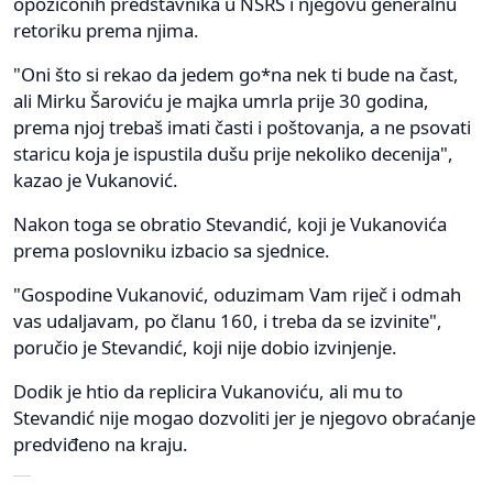
opoziconih predstavnika u NSRS i njegovu generalnu
retoriku prema njima.
"Oni što si rekao da jedem go*na nek ti bude na čast,
ali Mirku Šaroviću je majka umrla prije 30 godina,
prema njoj trebaš imati časti i poštovanja, a ne psovati
staricu koja je ispustila dušu prije nekoliko decenija",
kazao je Vukanović.
Nakon toga se obratio Stevandić, koji je Vukanovića
prema poslovniku izbacio sa sjednice.
"Gospodine Vukanović, oduzimam Vam riječ i odmah
vas udaljavam, po članu 160, i treba da se izvinite",
poručio je Stevandić, koji nije dobio izvinjenje.
Dodik je htio da replicira Vukanoviću, ali mu to
Stevandić nije mogao dozvoliti jer je njegovo obraćanje
predviđeno na kraju.