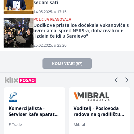
sedam sati
14.05.2025. u 17:15
POLICIJA REAGOVALA
Dodikove pristalice dočekale Vukanovića s
uvredama ispred NSRS-a, dobacivali mu:
"Izdajniče idi u Sarajevo"
25.02.2025. u 23:20
KOMENTARI (97)
Komercijalista -
Voditelj - Poslovođa
Serviser kafe aparata
radova na gradilištu
(m/ž)
(m/ž)
P Trade
Mibral