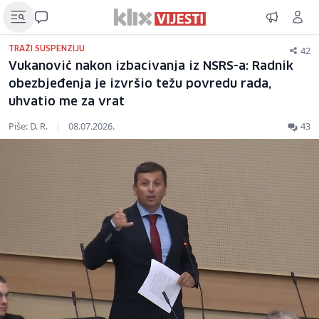
42
TRAŽI SUSPENZIJU
Vukanović nakon izbacivanja iz NSRS-a: Radnik
obezbjeđenja je izvršio težu povredu rada,
uhvatio me za vrat
Piše: D. R.
|
08.07.2026.
43