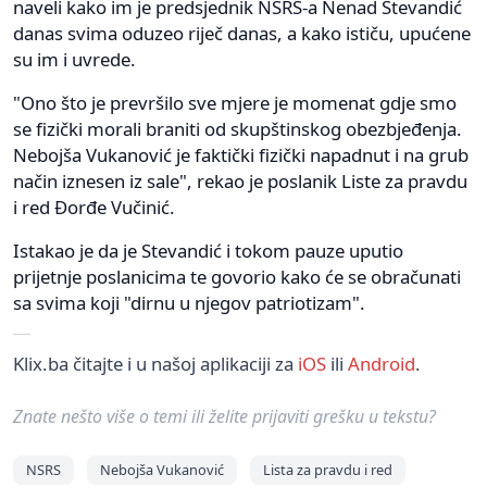
naveli kako im je predsjednik NSRS-a Nenad Stevandić
danas svima oduzeo riječ danas, a kako ističu, upućene
su im i uvrede.
"Ono što je prevršilo sve mjere je momenat gdje smo
se fizički morali braniti od skupštinskog obezbjeđenja.
Nebojša Vukanović je faktički fizički napadnut i na grub
način iznesen iz sale", rekao je poslanik Liste za pravdu
i red Đorđe Vučinić.
Istakao je da je Stevandić i tokom pauze uputio
prijetnje poslanicima te govorio kako će se obračunati
sa svima koji "dirnu u njegov patriotizam".
Klix.ba čitajte i u našoj aplikaciji za
iOS
ili
Android
.
Znate nešto više o temi ili želite prijaviti grešku u tekstu?
NSRS
Nebojša Vukanović
Lista za pravdu i red