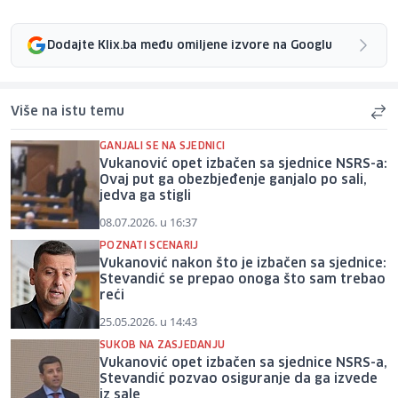
Dodajte Klix.ba među omiljene izvore na Googlu
Više na istu temu
GANJALI SE NA SJEDNICI
Vukanović opet izbačen sa sjednice NSRS-a:
Ovaj put ga obezbjeđenje ganjalo po sali,
jedva ga stigli
08.07.2026. u 16:37
POZNATI SCENARIJ
Vukanović nakon što je izbačen sa sjednice:
Stevandić se prepao onoga što sam trebao
reći
25.05.2026. u 14:43
SUKOB NA ZASJEDANJU
Vukanović opet izbačen sa sjednice NSRS-a,
Stevandić pozvao osiguranje da ga izvede
iz sale