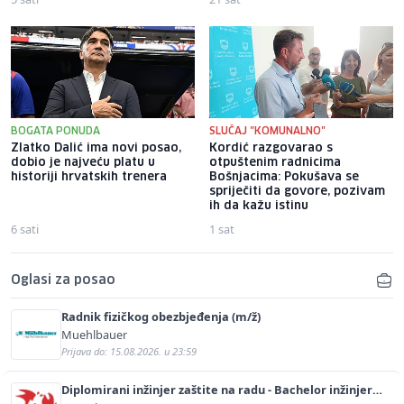
BOGATA PONUDA
SLUČAJ "KOMUNALNO"
Zlatko Dalić ima novi posao,
Kordić razgovarao s
dobio je najveću platu u
otpuštenim radnicima
historiji hrvatskih trenera
Bošnjacima: Pokušava se
spriječiti da govore, pozivam
ih da kažu istinu
6 sati
1 sat
Oglasi za posao
Radnik fizičkog obezbjeđenja (m/ž)
Muehlbauer
Prijava do: 15.08.2026. u 23:59
Diplomirani inžinjer zaštite na radu - Bachelor inžinjer