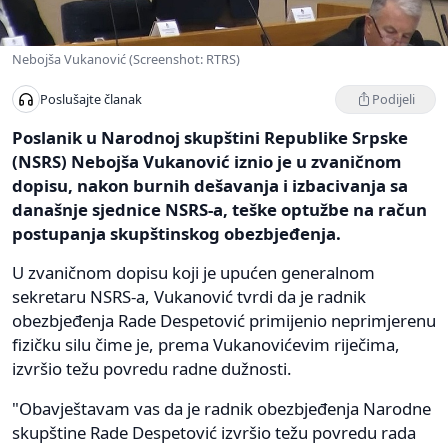
Nebojša Vukanović (Screenshot: RTRS)
Podijeli
Poslušajte članak
Poslanik u Narodnoj skupštini Republike Srpske
(NSRS) Nebojša Vukanović iznio je u zvaničnom
dopisu, nakon burnih dešavanja i izbacivanja sa
današnje sjednice NSRS-a, teške optužbe na račun
postupanja skupštinskog obezbjeđenja.
U zvaničnom dopisu koji je upućen generalnom
sekretaru NSRS-a, Vukanović tvrdi da je radnik
obezbjeđenja Rade Despetović primijenio neprimjerenu
fizičku silu čime je, prema Vukanovićevim riječima,
izvršio težu povredu radne dužnosti.
"Obavještavam vas da je radnik obezbjeđenja Narodne
skupštine Rade Despetović izvršio težu povredu rada