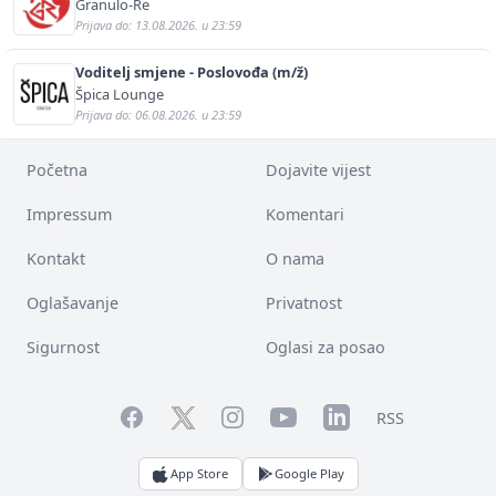
sigurnosti i pomoći (m/ž)
Granulo-Re
Prijava do: 13.08.2026. u 23:59
Voditelj smjene - Poslovođa (m/ž)
Špica Lounge
Prijava do: 06.08.2026. u 23:59
Početna
Dojavite vijest
Impressum
Komentari
Kontakt
O nama
Oglašavanje
Privatnost
Sigurnost
Oglasi za posao
Facebook
YouTube
LinkedIn
Twitter
Instagram
RSS
App Store
Google Play