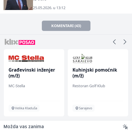
25.05.2026. u 13:12
KOMENTARI (43)
Građevinski inženjer
Kuhinjski pomoćnik
(m/ž)
(m/ž)
MC-Stella
Restoran Golf Klub
Velika Kladuša
Sarajevo
Možda vas zanima