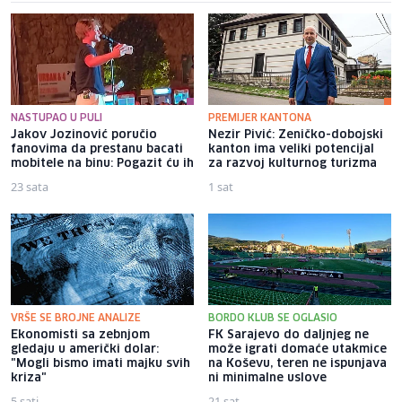
NASTUPAO U PULI
PREMIJER KANTONA
Jakov Jozinović poručio
Nezir Pivić: Zeničko-dobojski
fanovima da prestanu bacati
kanton ima veliki potencijal
mobitele na binu: Pogazit ću ih
za razvoj kulturnog turizma
23 sata
1 sat
VRŠE SE BROJNE ANALIZE
BORDO KLUB SE OGLASIO
Ekonomisti sa zebnjom
FK Sarajevo do daljnjeg ne
gledaju u američki dolar:
može igrati domaće utakmice
"Mogli bismo imati majku svih
na Koševu, teren ne ispunjava
kriza"
ni minimalne uslove
5 sati
21 sat