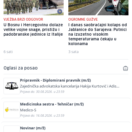
VJEŽBA BRZI ODGOVOR
OGROMNE GUŽVE
U Bosnu i Hercegovinu dolaze
I danas saobraćajni kolaps od
velike vojne snage, pristižu i
Jablanice do Sarajeva: Putnici
padobranske jedinice iz Italije
na izuzetno visokim
temperaturama čekaju u
kolonama
6 sati
3 sata
Oglasi za posao
Pripravnik - Diplomirani pravnik (m/ž)
Zajednička advokatska kancelarija Hakija Kurtović i Adis
Kurtović
Prijava do: 30.08.2026. u 23:59
Medicinska sestra - Tehničar (m/ž)
Medico-S
Prijava do: 16.08.2026. u 23:59
Novinar (m/ž)