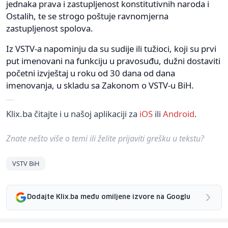
jednaka prava i zastupljenost konstitutivnih naroda i
Ostalih, te se strogo poštuje ravnomjerna
zastupljenost spolova.
Iz VSTV-a napominju da su sudije ili tužioci, koji su prvi
put imenovani na funkciju u pravosuđu, dužni dostaviti
početni izvještaj u roku od 30 dana od dana
imenovanja, u skladu sa Zakonom o VSTV-u BiH.
Klix.ba čitajte i u našoj aplikaciji za
iOS
ili
Android
.
Znate nešto više o temi ili želite prijaviti grešku u tekstu?
VSTV BiH
Dodajte Klix.ba među omiljene izvore na Googlu