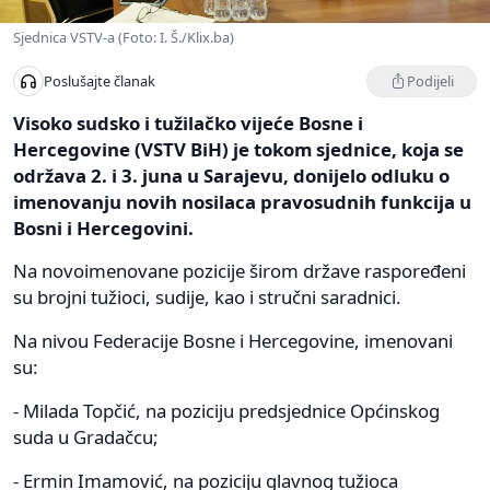
Sjednica VSTV-a (Foto: I. Š./Klix.ba)
Podijeli
Poslušajte članak
Visoko sudsko i tužilačko vijeće Bosne i
Hercegovine (VSTV BiH) je tokom sjednice, koja se
održava 2. i 3. juna u Sarajevu, donijelo odluku o
imenovanju novih nosilaca pravosudnih funkcija u
Bosni i Hercegovini.
Na novoimenovane pozicije širom države raspoređeni
su brojni tužioci, sudije, kao i stručni saradnici.
Na nivou Federacije Bosne i Hercegovine, imenovani
su:
- Milada Topčić, na poziciju predsjednice Općinskog
suda u Gradačcu;
- Ermin Imamović, na poziciju glavnog tužioca