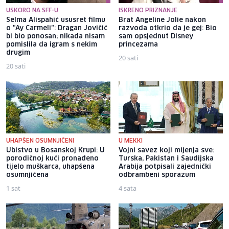
USKORO NA SFF-U
ISKRENO PRIZNANJE
Selma Alispahić ususret filmu
Brat Angeline Jolie nakon
o "Ay Carmeli": Dragan Jovičić
razvoda otkrio da je gej: Bio
bi bio ponosan; nikada nisam
sam opsjednut Disney
pomislila da igram s nekim
princezama
drugim
20 sati
20 sati
UHAPŠEN OSUMNJIČENI
U MEKKI
Ubistvo u Bosanskoj Krupi: U
Vojni savez koji mijenja sve:
porodičnoj kući pronađeno
Turska, Pakistan i Saudijska
tijelo muškarca, uhapšena
Arabija potpisali zajednički
osumnjičena
odbrambeni sporazum
1 sat
4 sata