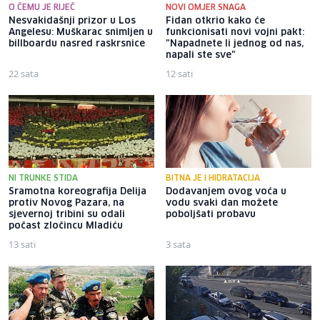
O ČEMU JE RIJEČ
NOVI OMJER SNAGA
Nesvakidašnji prizor u Los
Fidan otkrio kako će
Angelesu: Muškarac snimljen u
funkcionisati novi vojni pakt:
billboardu nasred raskrsnice
"Napadnete li jednog od nas,
napali ste sve"
22 sata
12 sati
NI TRUNKE STIDA
BITNA JE I HIDRATACIJA
Sramotna koreografija Delija
Dodavanjem ovog voća u
protiv Novog Pazara, na
vodu svaki dan možete
sjevernoj tribini su odali
poboljšati probavu
počast zločincu Mladiću
13 sati
3 sata