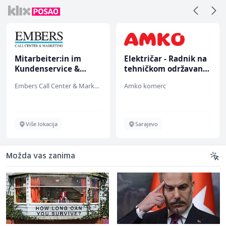
Mitarbeiter:in im
Električar - Radnik na
Kundenservice &
tehničkom održavanju
Support (m/w/d)
(m/ž)
Embers Call Center & Marketing
Amko komerc
Više lokacija
Sarajevo
Možda vas zanima