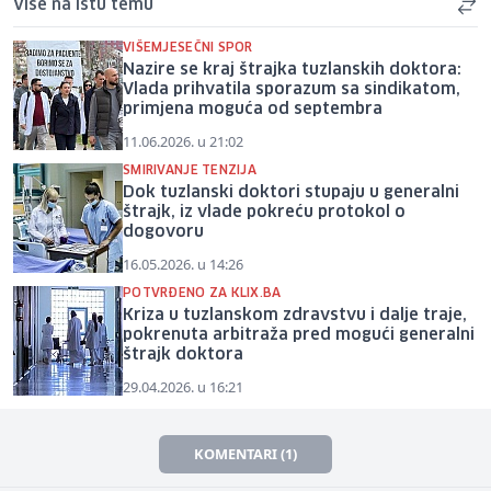
Više na istu temu
VIŠEMJESEČNI SPOR
Nazire se kraj štrajka tuzlanskih doktora:
Vlada prihvatila sporazum sa sindikatom,
primjena moguća od septembra
11.06.2026. u 21:02
SMIRIVANJE TENZIJA
Dok tuzlanski doktori stupaju u generalni
štrajk, iz vlade pokreću protokol o
dogovoru
16.05.2026. u 14:26
POTVRĐENO ZA KLIX.BA
Kriza u tuzlanskom zdravstvu i dalje traje,
pokrenuta arbitraža pred mogući generalni
štrajk doktora
29.04.2026. u 16:21
KOMENTARI (1)