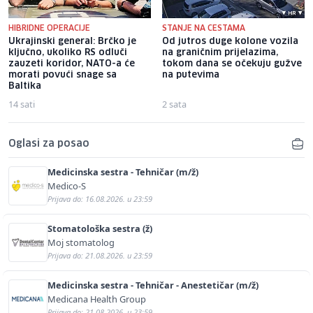
HIBRIDNE OPERACIJE
STANJE NA CESTAMA
Ukrajinski general: Brčko je
Od jutros duge kolone vozila
ključno, ukoliko RS odluči
na graničnim prijelazima,
zauzeti koridor, NATO-a će
tokom dana se očekuju gužve
morati povući snage sa
na putevima
Baltika
14 sati
2 sata
Oglasi za posao
Medicinska sestra - Tehničar (m/ž)
Medico-S
Prijava do: 16.08.2026. u 23:59
Stomatološka sestra (ž)
Moj stomatolog
Prijava do: 21.08.2026. u 23:59
Medicinska sestra - Tehničar - Anestetičar (m/ž)
Medicana Health Group
Prijava do: 21.08.2026. u 23:59