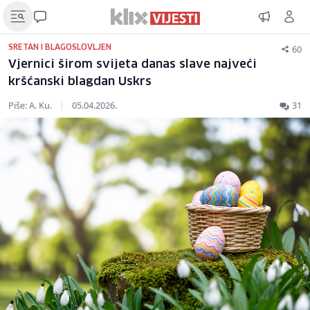
60
SRETAN I BLAGOSLOVLJEN
Vjernici širom svijeta danas slave najveći
kršćanski blagdan Uskrs
Piše: A. Ku.
|
05.04.2026.
31