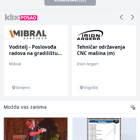
Voditelj - Poslovođa
Tehničar održavanja
radova na gradilištu
CNC mašina (m)
(m/ž)
Mibral
Irion Argerr
Sarajevo
Vogošća
Možda vas zanima