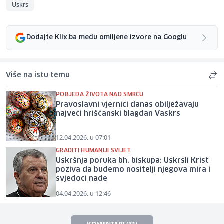
Uskrs
Dodajte Klix.ba među omiljene izvore na Googlu
Više na istu temu
POBJEDA ŽIVOTA NAD SMRĆU
Pravoslavni vjernici danas obilježavaju
najveći hrišćanski blagdan Vaskrs
12.04.2026. u 07:01
GRADITI HUMANIJI SVIJET
Uskršnja poruka bh. biskupa: Uskrsli Krist
poziva da budemo nositelji njegova mira i
svjedoci nade
04.04.2026. u 12:46
KOMENTARI (31)