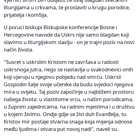
liturgijama u crkvama, te proslaviti u krugu porodice,
prijatelja i komšija.
U poruci biskupi Biskupske konferencije Bosne i
Hercegovine navode da Uskrs nije samo blagdan koji
slavimo u liturgijskom slavlju - on je trajni poziv na novi
način života.
"Susret s uskrslim Kristom ne završava u radosti
uskrsnoga jutra, nego se nastavlja u svakodnevici onih
koji vjeruju u njegovu pobjedu nad smrću. Uskrsli
Gospodin šalje svoje učenike da budu svjedoci njegova
mira u svijetu. Taj poziv započinje u najbližem prostoru
našega života: u vlastitome srcu, u našim porodicama,
u župnim zajednicama, na radnim mjestima i u društvu
u kojem živimo. Ondje gdje se živi duh Evanđelja, tu
Kristov mir postaje stvarna snaga koja mijenja odnose
među ljudima i otvara put novoj nadi", naveli su.