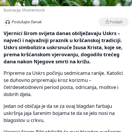
Ilustracija: Shutterstock
Podijeli
Poslušajte članak
Vjernici širom svijeta danas obilježavaju Uskrs –
najveći i najvažniji praznik u kršćanskoj tradiciji.
Uskrs simbolizira uskrsnuće Isusa Krista, koje se,
prema kršćanskom vjerovanju, dogodilo trećeg
dana nakon Njegove smrti na križu.
Pripreme za Uskrs počinju sedmicama ranije. Katolici
se duhovno pripremaju kroz korizmu –
četrdesetodnevni period posta, odricanja, molitve i
dobrih djela.
Jedan od običaja je da se za ovaj blagdan farbaju
uskršnja jaja šarenim bojama te da se jelo nosi na
blagoslov u crkvu.
Vjernici širom BiH obilježit će ovaj blagdan svečanim