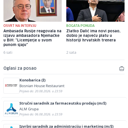
OSVRT NA INTERVJU
BOGATA PONUDA
Ambasada Rusije reagovala na
Zlatko Dalić ima novi posao,
izjavu ambasadora Njemačke
dobio je najveću platu u
u BiH: "Licemjerje u svom
historiji hrvatskih trenera
punom sjaju"
6 sati
2 sata
Oglasi za posao
Konobarica (ž)
Bosnian House Restaurant
Prijava do: 20.08.2026. u 23:59
Stručni saradnik za farmaceutsku prodaju (m/ž)
ALM Grupa
Prijava do: 06.08.2026. u 23:59
Izvršni saradnik za administraciju i marketing (m/ž)