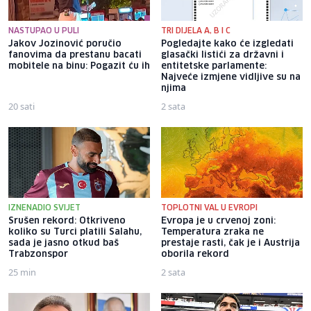
NASTUPAO U PULI
TRI DIJELA A, B I C
Jakov Jozinović poručio
Pogledajte kako će izgledati
fanovima da prestanu bacati
glasački listići za državni i
mobitele na binu: Pogazit ću ih
entitetske parlamente:
Najveće izmjene vidljive su na
njima
20 sati
2 sata
IZNENADIO SVIJET
TOPLOTNI VAL U EVROPI
Srušen rekord: Otkriveno
Evropa je u crvenoj zoni:
koliko su Turci platili Salahu,
Temperatura zraka ne
sada je jasno otkud baš
prestaje rasti, čak je i Austrija
Trabzonspor
oborila rekord
25 min
2 sata