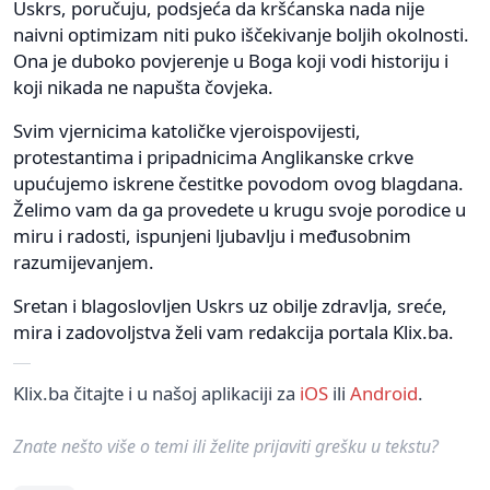
Uskrs, poručuju, podsjeća da kršćanska nada nije
naivni optimizam niti puko iščekivanje boljih okolnosti.
Ona je duboko povjerenje u Boga koji vodi historiju i
koji nikada ne napušta čovjeka.
Svim vjernicima katoličke vjeroispovijesti,
protestantima i pripadnicima Anglikanske crkve
upućujemo iskrene čestitke povodom ovog blagdana.
Želimo vam da ga provedete u krugu svoje porodice u
miru i radosti, ispunjeni ljubavlju i međusobnim
razumijevanjem.
Sretan i blagoslovljen Uskrs uz obilje zdravlja, sreće,
mira i zadovoljstva želi vam redakcija portala Klix.ba.
Klix.ba čitajte i u našoj aplikaciji za
iOS
ili
Android
.
Znate nešto više o temi ili želite prijaviti grešku u tekstu?