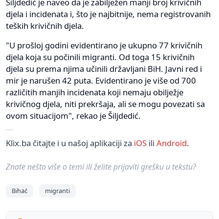
Šiljdedić je naveo da je zabilježen manji broj krivičnih
djela i incidenata i, što je najbitnije, nema registrovanih
teških krivičnih djela.
"U prošloj godini evidentirano je ukupno 77 krivičnih
djela koja su počinili migranti. Od toga 15 krivičnih
djela su prema njima učinili državljani BiH. Javni red i
mir je narušen 42 puta. Evidentirano je više od 700
različitih manjih incidenata koji nemaju obilježje
krivičnog djela, niti prekršaja, ali se mogu povezati sa
ovom situacijom", rekao je Šiljdedić.
Klix.ba čitajte i u našoj aplikaciji za
iOS
ili
Android
.
Znate nešto više o temi ili želite prijaviti grešku u tekstu?
Bihać
migranti