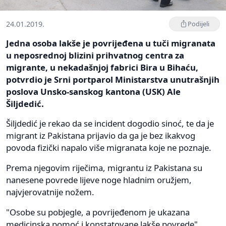
24.01.2019.
Podijeli
Jedna osoba lakše je povrijeđena u tuči migranata
u neposrednoj blizini prihvatnog centra za
migrante, u nekadašnjoj fabrici Bira u Bihaću,
potvrdio je Srni portparol Ministarstva unutrašnjih
poslova Unsko-sanskog kantona (USK) Ale
Šiljdedić.
Šiljdedić je rekao da se incident dogodio sinoć, te da je
migrant iz Pakistana prijavio da ga je bez ikakvog
povoda fizički napalo više migranata koje ne poznaje.
Prema njegovim riječima, migrantu iz Pakistana su
nanesene povrede lijeve noge hladnim oružjem,
najvjerovatnije nožem.
"Osobe su pobjegle, a povrijeđenom je ukazana
medicinska pomoć i konstatovane lakše povrede",