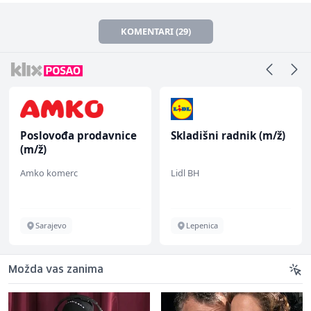
KOMENTARI (29)
Poslovođa prodavnice
Skladišni radnik (m/ž)
(m/ž)
Amko komerc
Lidl BH
Sarajevo
Lepenica
Možda vas zanima