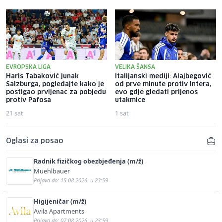
EVROPSKA LIGA
VELIKA ŠANSA
Haris Tabaković junak
Italijanski mediji: Alajbegović
Salzburga, pogledajte kako je
od prve minute protiv Intera,
postigao prvijenac za pobjedu
evo gdje gledati prijenos
protiv Pafosa
utakmice
21 sat
1 sat
Oglasi za posao
Radnik fizičkog obezbjeđenja (m/ž)
Muehlbauer
Prijava do: 15.08.2026. u 23:59
Higijeničar (m/ž)
Avila Apartments
Prijava do: 07.08.2026. u 23:59