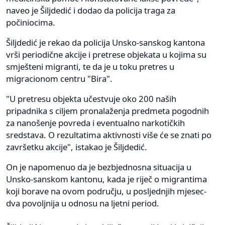
naveo je Šiljdedić i dodao da policija traga za
počiniocima.
Šiljdedić je rekao da policija Unsko-sanskog kantona
vrši periodične akcije i pretrese objekata u kojima su
smješteni migranti, te da je u toku pretres u
migracionom centru "Bira".
"U pretresu objekta učestvuje oko 200 naših
pripadnika s ciljem pronalaženja predmeta pogodnih
za nanošenje povreda i eventualno narkotičkih
sredstava. O rezultatima aktivnosti više će se znati po
završetku akcije", istakao je Šiljdedić.
On je napomenuo da je bezbjednosna situacija u
Unsko-sanskom kantonu, kada je riječ o migrantima
koji borave na ovom području, u posljednjih mjesec-
dva povoljnija u odnosu na ljetni period.