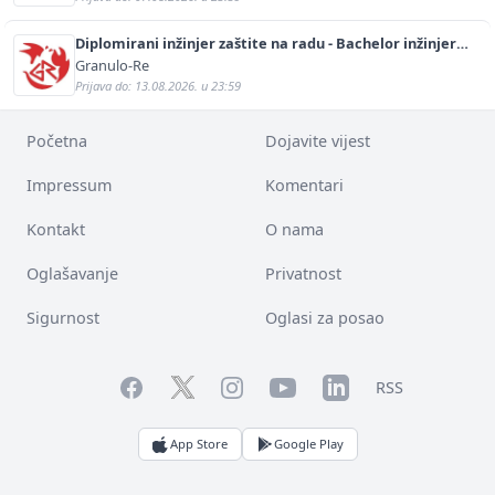
Diplomirani inžinjer zaštite na radu - Bachelor inžinjer
sigurnosti i pomoći (m/ž)
Granulo-Re
Prijava do: 13.08.2026. u 23:59
Početna
Dojavite vijest
Impressum
Komentari
Kontakt
O nama
Oglašavanje
Privatnost
Sigurnost
Oglasi za posao
Facebook
YouTube
LinkedIn
Twitter
Instagram
RSS
App Store
Google Play