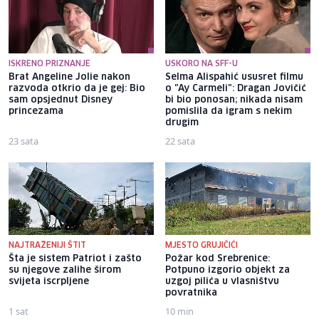
ISKRENO PRIZNANJE
USKORO NA SFF-U
Brat Angeline Jolie nakon
Selma Alispahić ususret filmu
razvoda otkrio da je gej: Bio
o "Ay Carmeli": Dragan Jovičić
sam opsjednut Disney
bi bio ponosan; nikada nisam
princezama
pomislila da igram s nekim
drugim
23 sata
22 sata
NAJTRAŽENIJI ŠTIT
MJESTO GRUJIČIĆI
Šta je sistem Patriot i zašto
Požar kod Srebrenice:
su njegove zalihe širom
Potpuno izgorio objekt za
svijeta iscrpljene
uzgoj pilića u vlasništvu
povratnika
1 sat
10 min