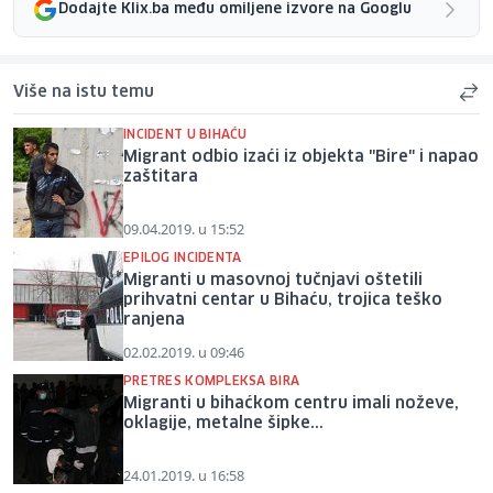
Dodajte Klix.ba među omiljene izvore na Googlu
Više na istu temu
INCIDENT U BIHAĆU
Migrant odbio izaći iz objekta "Bire" i napao
zaštitara
09.04.2019. u 15:52
EPILOG INCIDENTA
Migranti u masovnoj tučnjavi oštetili
prihvatni centar u Bihaću, trojica teško
ranjena
02.02.2019. u 09:46
PRETRES KOMPLEKSA BIRA
Migranti u bihaćkom centru imali noževe,
oklagije, metalne šipke...
24.01.2019. u 16:58