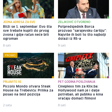
JEDNA ADRESA ZA SVE
ZELJKOVIĆ OTVORENO
Bliži se 1. septembar: Evo šta
Potpredsjednik Borca
sve trebate kupiti do prvog
prozvao "sarajevsku čaršiju":
zvona i gdje račun neće biti
Najviše ih boli to što najbolji
ogroman
dolazi iz RS-a
8 sati
9 sati
PROMO
PRIJAVITE SE
PET GODINA POSLOVANJA
Piccolo Mondo otvara Steak
Cineplexx tim za Klix.ba:
House na Trebeviću: Prilika za
Hollywood nam je i dalje
posao na šest pozicija
potreban, ali publiku u kina
vraćaju domaći filmovi
2 sata
8 sati