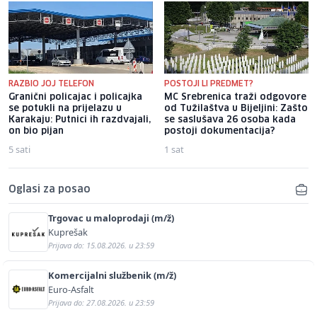
RAZBIO JOJ TELEFON
POSTOJI LI PREDMET?
Granični policajac i policajka
MC Srebrenica traži odgovore
se potukli na prijelazu u
od Tužilaštva u Bijeljini: Zašto
Karakaju: Putnici ih razdvajali,
se saslušava 26 osoba kada
on bio pijan
postoji dokumentacija?
5 sati
1 sat
Oglasi za posao
Trgovac u maloprodaji (m/ž)
Kuprešak
Prijava do: 15.08.2026. u 23:59
Komercijalni službenik (m/ž)
Euro-Asfalt
Prijava do: 27.08.2026. u 23:59