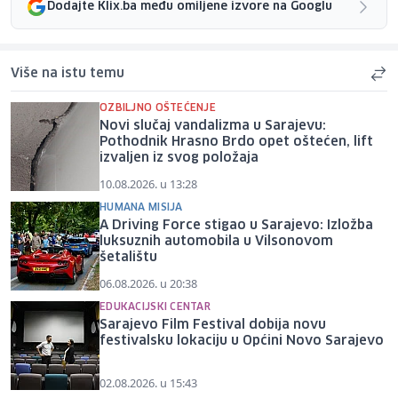
Dodajte Klix.ba među omiljene izvore na Googlu
Više na istu temu
OZBILJNO OŠTEĆENJE
Novi slučaj vandalizma u Sarajevu:
Pothodnik Hrasno Brdo opet oštećen, lift
izvaljen iz svog položaja
10.08.2026. u 13:28
HUMANA MISIJA
A Driving Force stigao u Sarajevo: Izložba
luksuznih automobila u Vilsonovom
šetalištu
06.08.2026. u 20:38
EDUKACIJSKI CENTAR
Sarajevo Film Festival dobija novu
festivalsku lokaciju u Općini Novo Sarajevo
02.08.2026. u 15:43