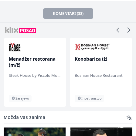
KOMENTARI (38)
Menadžer restorana
Konobarica (ž)
(m/ž)
Steak House by Piccolo Mondo
Bosnian House Restaurant
Sarajevo
Inostranstvo
Možda vas zanima