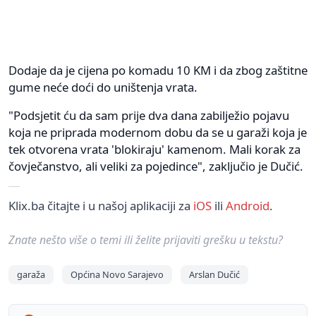
Dodaje da je cijena po komadu 10 KM i da zbog zaštitne
gume neće doći do uništenja vrata.
"Podsjetit ću da sam prije dva dana zabilježio pojavu
koja ne priprada modernom dobu da se u garaži koja je
tek otvorena vrata 'blokiraju' kamenom. Mali korak za
čovječanstvo, ali veliki za pojedince", zaključio je Dučić.
Klix.ba čitajte i u našoj aplikaciji za
iOS
ili
Android
.
Znate nešto više o temi ili želite prijaviti grešku u tekstu?
garaža
Općina Novo Sarajevo
Arslan Dučić