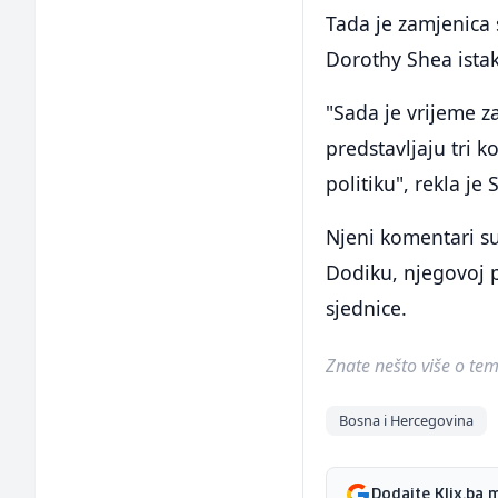
Tada je zamjenica
Dorothy Shea istak
"Sada je vrijeme z
predstavljaju tri k
politiku", rekla je 
Njeni komentari su
Dodiku, njegovoj p
sjednice.
Znate nešto više o temi 
Bosna i Hercegovina
Dodajte Klix.ba 