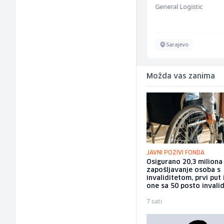
Kalea
General Logistic
Ilijaš
Sarajevo
Možda vas zanima
JAVNI POZIVI FONDA
Osigurano 20,3 milion
zapošljavanje osoba s
invaliditetom, prvi put 
one sa 50 posto invalid
7 sati