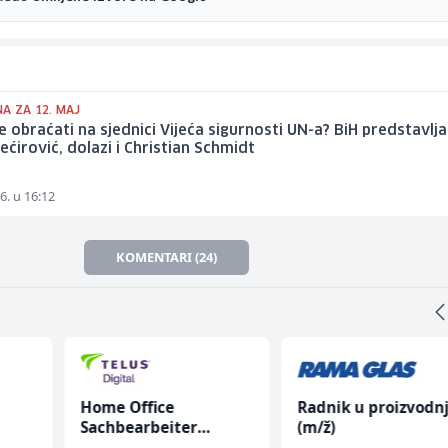
A ZA 12. MAJ
e obraćati na sjednici Vijeća sigurnosti UN-a? BiH predstavlja
ećirović, dolazi i Christian Schmidt
6. u 16:12
KOMENTARI (24)
Home Office
Radnik u proizvodnj
Sachbearbeiter
(m/ž)
(m/w/d) für einen