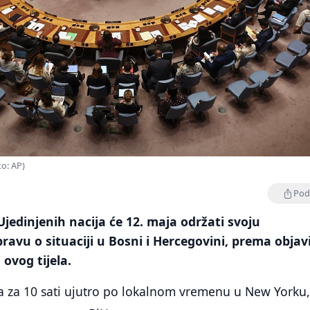
to: AP)
Podi
Ujedinjenih nacija će 12. maja održati svoju
ravu o situaciji u Bosni i Hercegovini, prema objav
 ovog tijela.
a za 10 sati ujutro po lokalnom vremenu u New Yorku