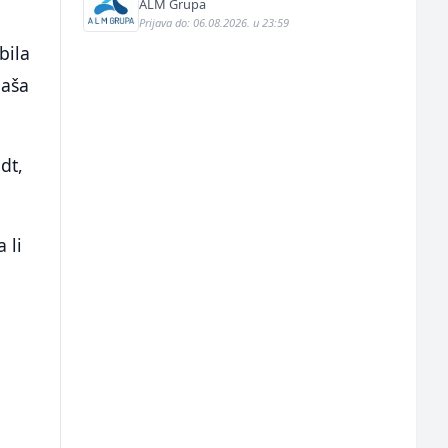
prodaju (m/ž)
ALM Grupa
Prijava do: 06.08.2026. u 23:59
bila
naša
dt,
 li