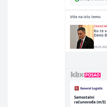
Više na istu temu
ZAKAZAN
Ko će s
Denis B
09.05.202
Direktor proizvodnje
Samostalni
pločastog namještaja
računovođa (m/ž)
(m/ž)