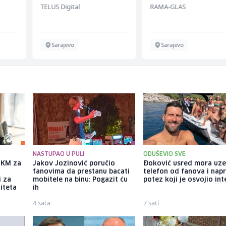
TELUS Digital
RAMA-GLAS
bekannten deutschen
Energieversorger
Sarajevo
Sarajevo
NASTUPAO U PULI
ODUŠEVIO SVE
a KM za
Jakov Jozinović poručio
Đoković usred mora uz
fanovima da prestanu bacati
telefon od fanova i nap
i za
mobitele na binu: Pogazit ću
potez koji je osvojio int
iteta
ih
4 sata
7 sati