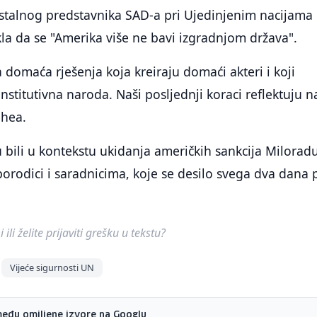
 stalnog predstavnika SAD-a pri Ujedinjenim nacijama
la da se "Amerika više ne bavi izgradnjom država".
a domaća rješenja koja kreiraju domaći akteri i koji
onstitutivna naroda. Naši posljednji koraci reflektuju 
Shea.
 bili u kontekstu ukidanja američkih sankcija Milorad
orodici i saradnicima, koje se desilo svega dva dana p
ili želite prijaviti grešku u tekstu?
Vijeće sigurnosti UN
među omiljene izvore na Googlu