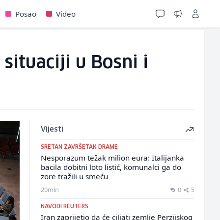
Posao
Video
ituaciji u Bosni i
Vijesti
SRETAN ZAVRŠETAK DRAME
Nesporazum težak milion eura: Italijanka
bacila dobitni loto listić, komunalci ga do
zore tražili u smeću
20min
0
5
NAVODI REUTERS
Iran zaprijetio da će ciljati zemlje Perzijskog