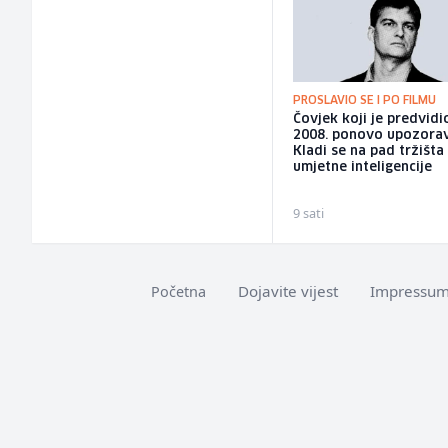
PROSLAVIO SE I PO FILMU
Čovjek koji je predvidi
2008. ponovo upozorav
Kladi se na pad tržišta
umjetne inteligencije
9 sati
Dojavite vijest
Impressu
Početna