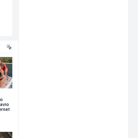
Jitasa
Restoran Golf Klub
Više lokacija
Sarajevo
eo
ravio
ernet