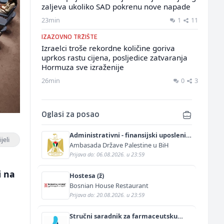
zaljeva ukoliko SAD pokrenu nove napade
23min
1
11
IZAZOVNO TRŽIŠTE
Izraelci troše rekordne količine goriva
uprkos rastu cijena, posljedice zatvaranja
Hormuza sve izraženije
26min
0
3
Oglasi za posao
Administrativni - finansijski uposlenik
jeli
(m/ž)
Ambasada Države Palestine u BiH
Prijava do: 06.08.2026. u 23:59
i na
Hostesa (ž)
Bosnian House Restaurant
Prijava do: 20.08.2026. u 23:59
,
Stručni saradnik za farmaceutsku