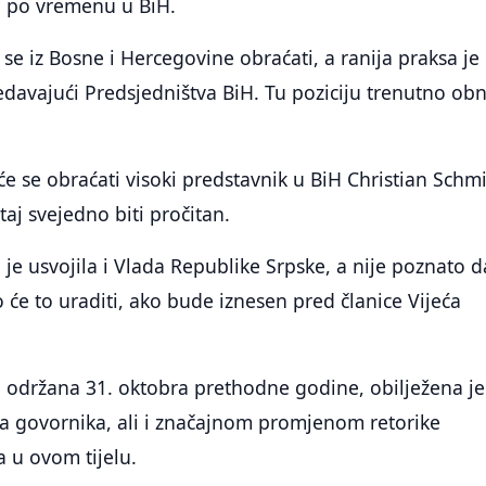
i po vremenu u BiH.
se iz Bosne i Hercegovine obraćati, a ranija praksa je 
edavajući Predsjedništva BiH. Tu poziciju trenutno ob
će se obraćati visoki predstavnik u BiH Christian Schmi
štaj svejedno biti pročitan.
H je usvojila i Vlada Republike Srpske, a nije poznato da
ko će to uraditi, ako bude iznesen pred članice Vijeća
 održana 31. oktobra prethodne godine, obilježena je
ma govornika, ali i značajnom promjenom retorike
 u ovom tijelu.