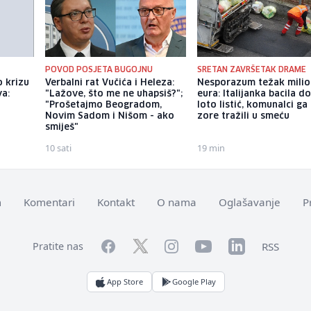
POVOD POSJETA BUGOJNU
SRETAN ZAVRŠETAK DRAME
o krizu
Verbalni rat Vučića i Heleza:
Nesporazum težak milio
a:
"Lažove, što me ne uhapsiš?";
eura: Italijanka bacila do
"Prošetajmo Beogradom,
loto listić, komunalci ga
Novim Sadom i Nišom - ako
zore tražili u smeću
smiješ"
10 sati
19 min
m
Komentari
Kontakt
O nama
Oglašavanje
P
Facebook
YouTube
LinkedIn
Twitter
Instagram
RSS
Pratite nas
App Store
Google Play