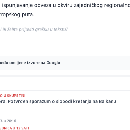
a ispunjavanje obveza u okviru zajedničkog regionaln
evropskog puta.
ili želite prijaviti grešku u tekstu?
među omiljene izvore na Googlu
O U SKUPŠTINI
ora: Potvrđen sporazum o slobodi kretanja na Balkanu
3. u 20:16
EDNICA U 13 SATI