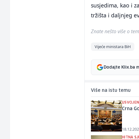
susjedima, kao i z
tržišta i daljnjeg 
Znate nešto više o temi 
Vijeće ministara BiH
Dodajte Klix.ba 
Više na istu temu
USVOJEN
Crna G
18.12.202
HITNA SJ