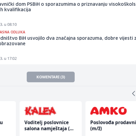
vnički dom PSBiH o sporazumima o priznavanju visokoškolsk
h kvalifikacija
3. u 08:10
ASNA ODLUKA
dništvo BiH usvojilo dva značajna sporazuma, dobre vijesti 
obrazovane
3. u 17:02
KOMENTARI (3)
nu
Voditelj poslovnice
Poslovođa prodavn
salona namještaja (m/
(m/ž)
ž)