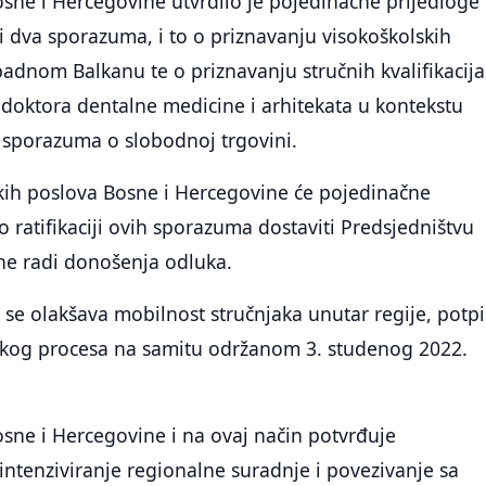
osne i Hercegovine utvrdilo je pojedinačne prijedloge
iji dva sporazuma, i to o priznavanju visokoškolskih
apadnom Balkanu te o priznavanju stručnih kvalifikacija
doktora dentalne medicine i arhitekata u kontekstu
sporazuma o slobodnoj trgovini.
skih poslova Bosne i Hercegovine će pojedinačne
o ratifikaciji ovih sporazuma dostaviti Predsjedništvu
ne radi donošenja odluka.
se olakšava mobilnost stručnjaka unutar regije, potpi
nskog procesa na samitu održanom 3. studenog 2022.
osne i Hercegovine i na ovaj način potvrđuje
 intenziviranje regionalne suradnje i povezivanje sa