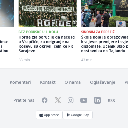
BEZ PODRŠKE U 1. KOLU
SINONIM ZA PRESTIŽ
Horde zla poručile da neće ići
Škola koja je obrazoval
ima:
u Vrapčiće, za neigranje na
kraljeve, premijere i svj
 i
Koševu su okrivili čelnike FK
diplomate: Učenik ubio 
stinu
Sarajevo
nastavnika na Tajlandu
33 min
43 min
m
Komentari
Kontakt
O nama
Oglašavanje
P
Facebook
YouTube
LinkedIn
Twitter
Instagram
RSS
Pratite nas
App Store
Google Play