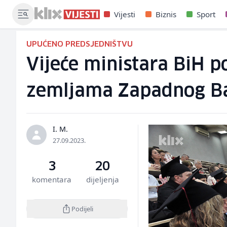
Vijesti
Biznis
Sport
UPUĆENO PREDSJEDNIŠTVU
Vijeće ministara BiH 
zemljama Zapadnog B
I. M.
27.09.2023.
3
20
komentara
dijeljenja
Podijeli