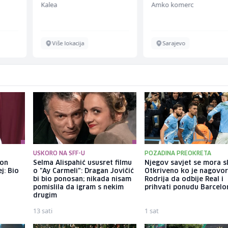
Kalea
Amko komerc
Više lokacija
Sarajevo
USKORO NA SFF-U
POZADINA PREOKRETA
kon
Selma Alispahić ususret filmu
Njegov savjet se mora sl
j: Bio
o "Ay Carmeli": Dragan Jovičić
Otkriveno ko je nagovor
bi bio ponosan; nikada nisam
Rodrija da odbije Real i
pomislila da igram s nekim
prihvati ponudu Barcelo
drugim
13 sati
1 sat