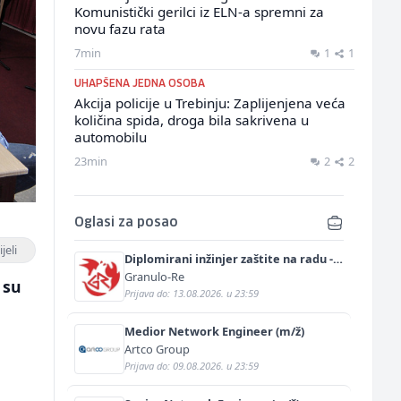
Komunistički gerilci iz ELN-a spremni za
novu fazu rata
7min
1
1
UHAPŠENA JEDNA OSOBA
Akcija policije u Trebinju: Zaplijenjena veća
količina spida, droga bila sakrivena u
automobilu
23min
2
2
Oglasi za posao
jeli
Diplomirani inžinjer zaštite na radu -
Bachelor inžinjer sigurnosti i pomoći
Granulo-Re
 su
(m/ž)
Prijava do: 13.08.2026. u 23:59
Medior Network Engineer (m/ž)
Artco Group
Prijava do: 09.08.2026. u 23:59