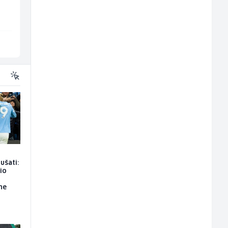
Bosnian House Restaurant
TELUS Digital
Inostranstvo
Sarajevo
ušati:
io
ne