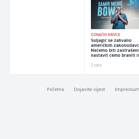
OZNAČIO KRIVCE
Suljagić se zahvalio
američkim zakonodavc
Nećemo biti zastrašeni
nastavit ćemo braniti i
2 sata
Dojavite vijest
Impressu
Početna