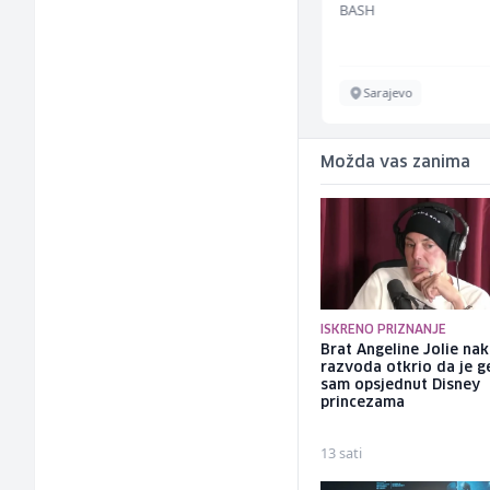
MC-Stella
BASH
Velika Kladuša
Sarajevo
Možda vas zanima
ISKRENO PRIZNANJE
Brat Angeline Jolie na
razvoda otkrio da je ge
sam opsjednut Disney
princezama
13 sati