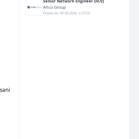
Senior Network Engineer (m/ž)
Artco Group
Prijava do: 09.08.2026. u 23:59
sani