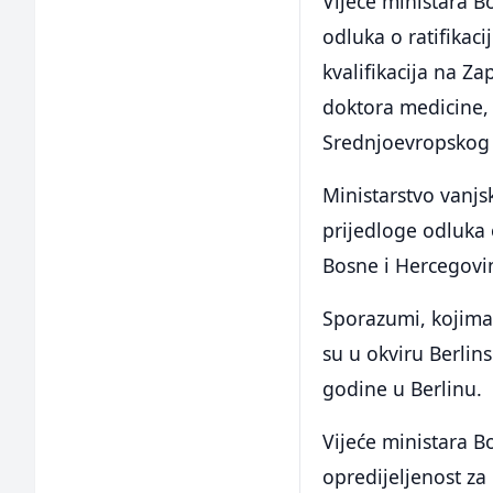
Vijeće ministara B
odluka o ratifikac
kvalifikacija na Z
doktora medicine, 
Srednjoevropskog 
Ministarstvo vanj
prijedloge odluka 
Bosne i Hercegovi
Sporazumi, kojima 
su u okviru Berli
godine u Berlinu.
Vijeće ministara B
opredijeljenost za