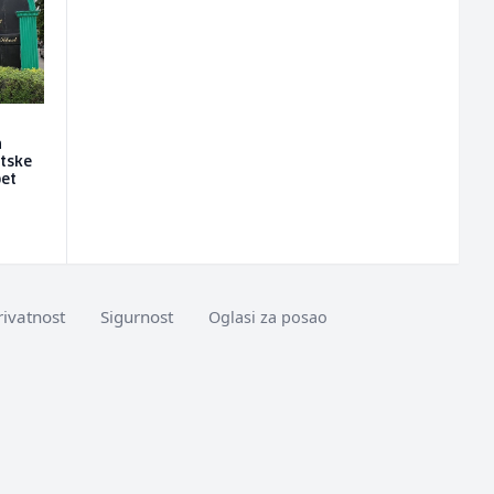
a
etske
pet
rivatnost
Sigurnost
Oglasi za posao