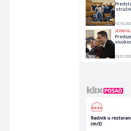
Predsta
stručni
10.10.202
JEDNOGL
Predsje
visoko
18.07.202
Građevinski inženjer
Radnik u restora
(m/ž)
(m/ž)