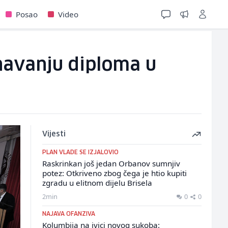
Posao
Video
navanju diploma u
Vijesti
PLAN VLADE SE IZJALOVIO
Raskrinkan još jedan Orbanov sumnjiv
potez: Otkriveno zbog čega je htio kupiti
zgradu u elitnom dijelu Brisela
2min
0
0
NAJAVA OFANZIVA
Kolumbija na ivici novog sukoba: