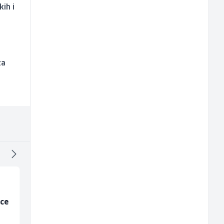
ih i
za
ice
Hostesa (ž)
Home Office
Kundenberater
(m/w/d) für Vattenfal