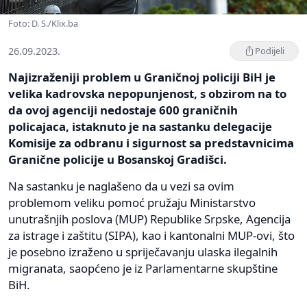
Foto: D. S./Klix.ba
26.09.2023.
Podijeli
Najizraženiji problem u Graničnoj policiji BiH je
velika kadrovska nepopunjenost, s obzirom na to
da ovoj agenciji nedostaje 600 graničnih
policajaca, istaknuto je na sastanku delegacije
Komisije za odbranu i sigurnost sa predstavnicima
Granične policije u Bosanskoj Gradišci.
Na sastanku je naglašeno da u vezi sa ovim
problemom veliku pomoć pružaju Ministarstvo
unutrašnjih poslova (MUP) Republike Srpske, Agencija
za istrage i zaštitu (SIPA), kao i kantonalni MUP-ovi, što
je posebno izraženo u spriječavanju ulaska ilegalnih
migranata, saopćeno je iz Parlamentarne skupštine
BiH.