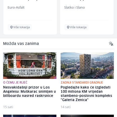
Euro-Asfalt
Slatko i Slano
Više lokacija
Više lokacija
Možda vas zanima
O ČEMU JE RIJEČ
ZADNJI STANDARDI GRADNJE
Nesvakidašnji prizor u Los
Pogledajte kako će izgledati
Angelesu: Muškarac snimljen u
100 miliona KM vrijedan
billboardu nasred raskrsnice
stambeno-poslovni kompleks
"Galeria Zenica"
15 sati
14 sati