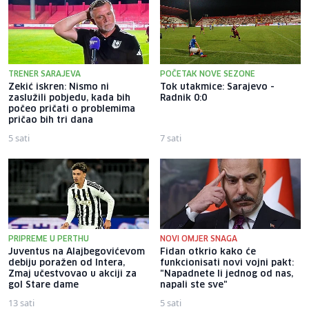
TRENER SARAJEVA
POČETAK NOVE SEZONE
Zekić iskren: Nismo ni
Tok utakmice: Sarajevo -
zaslužili pobjedu, kada bih
Radnik 0:0
počeo pričati o problemima
pričao bih tri dana
5 sati
7 sati
PRIPREME U PERTHU
NOVI OMJER SNAGA
Juventus na Alajbegovićevom
Fidan otkrio kako će
debiju poražen od Intera,
funkcionisati novi vojni pakt:
Zmaj učestvovao u akciji za
"Napadnete li jednog od nas,
gol Stare dame
napali ste sve"
13 sati
5 sati