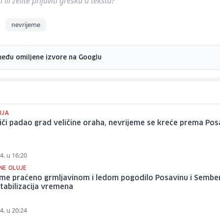
ili želite prijaviti grešku u tekstu?
nevrijeme
među omiljene izvore na Googlu
UJA
či padao grad veličine oraha, nevrijeme se kreće prema Pos
4. u 16:20
NE OLUJE
me praćeno grmljavinom i ledom pogodilo Posavinu i Sember
 stabilizacija vremena
4. u 20:24