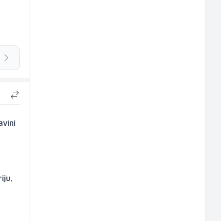
avini
iju,