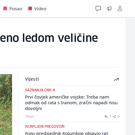
Posao
Video
ćeno ledom veličine
Vijesti
SAZNANJA CNN-A
Prvi čovjek američke vojske: Treba nam
odmak od rata s Iranom, zračni napadi nisu
dovoljni
7min
1
0
ISCRPLJENI PREGOVORI
Novi predsjednik Kolumbije objavio rat