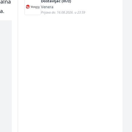
jalna
Dostavljač (m/ž)
Venera
a.
Prijava do: 16.08.2026. u 23:59