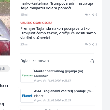
narko-kartelima, Trumpova administracija
šalje milijardu dolara pomoći
15min
4
6
UBIJENO OSAM OSOBA
Premijer Tajlanda nakon pucnjave u školi:
Izmijenit ćemo zakon, oružje će nositi samo
vladini službenici
23min
0
2
Oglasi za posao
jeli
Monter centralnog grijanja (m)
Mountain
Prijava do: 16.08.2026. u 23:59
lo u
ASM – regionalni voditelj prodaje (m/
ž)
Planet
Prijava do: 21.08.2026. u 23:59
boj