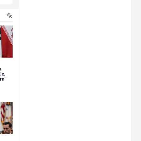
a
je,
rni