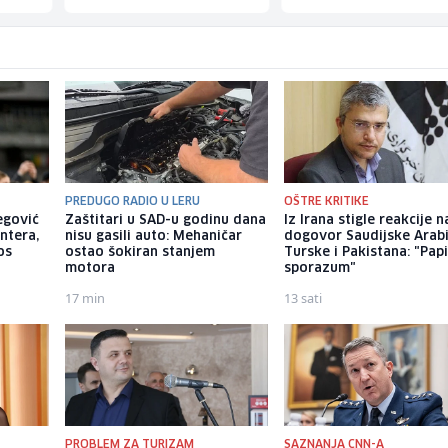
PREDUGO RADIO U LERU
OŠTRE KRITIKE
begović
Zaštitari u SAD-u godinu dana
Iz Irana stigle reakcije n
ntera,
nisu gasili auto: Mehaničar
dogovor Saudijske Arabi
os
ostao šokiran stanjem
Turske i Pakistana: "Papi
motora
sporazum"
17 min
13 sati
PROBLEM ZA TURIZAM
SAZNANJA CNN-A