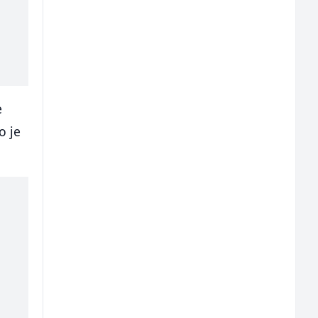
e
o je