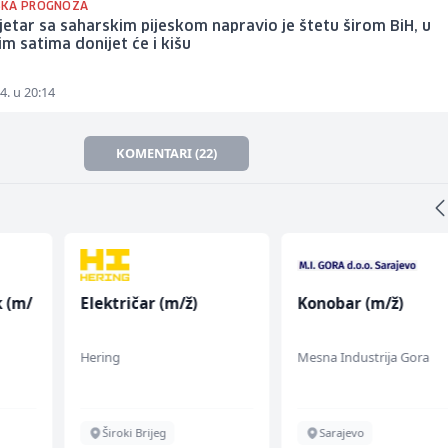
SKA PROGNOZA
vjetar sa saharskim pijeskom napravio je štetu širom BiH, u
m satima donijet će i kišu
4. u 20:14
KOMENTARI (22)
k (m/
Električar (m/ž)
Konobar (m/ž)
Hering
Mesna Industrija Gora
Široki Brijeg
Sarajevo