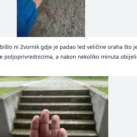
bišlo ni Zvornik gdje je padao led veličine oraha što j
te poljoprivrednicima, a nakon nekoliko minuta obijeli