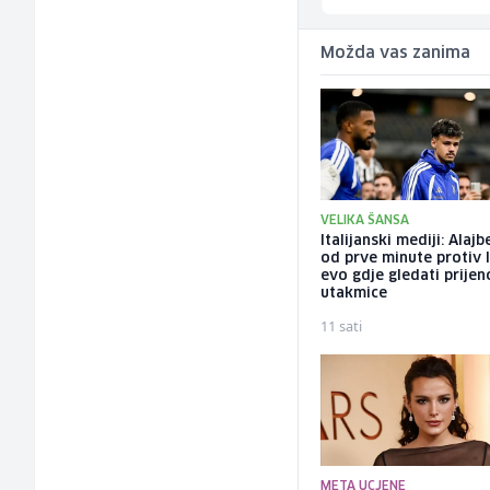
Možda vas zanima
VELIKA ŠANSA
Italijanski mediji: Alaj
od prve minute protiv I
evo gdje gledati prijen
utakmice
11 sati
META UCJENE