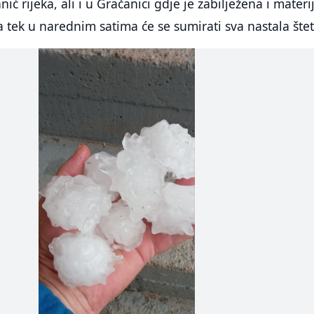
nić rijeka, ali i u Gračanici gdje je zabilježena i materi
a tek u narednim satima će se sumirati sva nastala štet