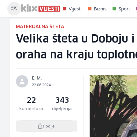
Vijesti
Biznis
Sport
MATERIJALNA ŠTETA
Velika šteta u Doboju 
oraha na kraju toplotn
E. M.
22.06.2024.
22
343
komentara
dijeljenja
Podijeli