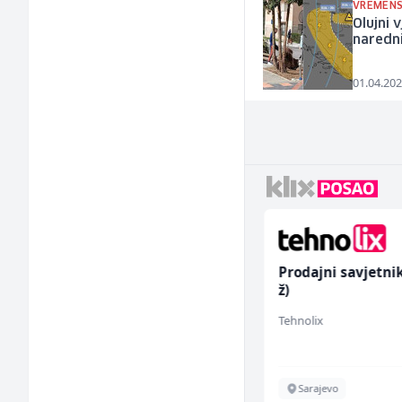
VREMEN
Olujni 
naredni
01.04.202
Dispatcher (m/ž)
Prodajni savjetni
ž)
BCO
Tehnolix
Sarajevo
Sarajevo