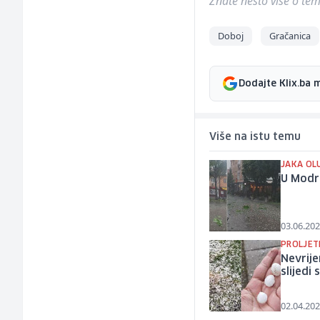
Znate nešto više o temi 
Doboj
Gračanica
Dodajte Klix.ba 
Više na istu temu
JAKA OL
U Modri
03.06.202
PROLJET
Nevrije
slijedi
02.04.202