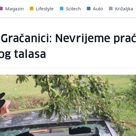
Magazin
Lifestyle
Scitech
Auto
Križaljka
i Gračanici: Nevrijeme pra
og talasa