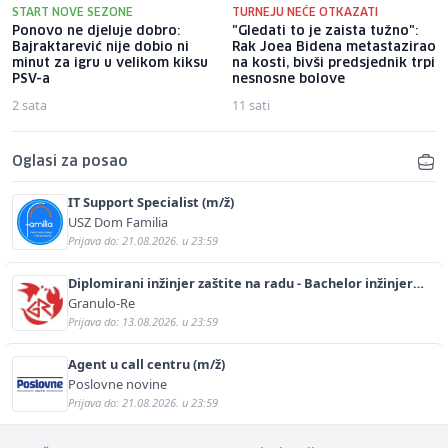
START NOVE SEZONE
TURNEJU NEĆE OTKAZATI
Ponovo ne djeluje dobro:
"Gledati to je zaista tužno":
Bajraktarević nije dobio ni
Rak Joea Bidena metastazirao
minut za igru u velikom kiksu
na kosti, bivši predsjednik trpi
PSV-a
nesnosne bolove
2 sata
11 sati
Oglasi za posao
IT Support Specialist (m/ž)
USZ Dom Familia
Prijava do: 21.08.2026. u 23:59
Diplomirani inžinjer zaštite na radu - Bachelor inžinjer
sigurnosti i pomoći (m/ž)
Granulo-Re
Prijava do: 13.08.2026. u 23:59
Agent u call centru (m/ž)
Poslovne novine
Prijava do: 21.08.2026. u 23:59