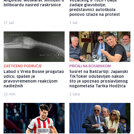
Angelesu: Muškarac snimljen u
vozačkog u Tuzli i dalje
billboardu nasred raskrsnice
zadaje glavobolje,
predstavnici autoškola
ponovo izlaze na protest
21 sat
1 sat
ZAŠTIĆENO PODRUČJE
PRIČALI NA BOSANSKOM
Labud s Vrela Bosne progutao
Susret na Baščaršiji: Japanski
udicu, spašen je
TikToker oduševljen nakon
pravovremenom reakcijom
što je upoznao proslavljenog
nadležnih
nogometaša Tarika Hodžića
22 min
2 sata