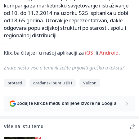
kompanija za marketinško savjetovanje i istraživanje
od 10. do 11.2.2014 na uzorku 525 ispitanika u dobi
od 18-65 godina. Uzorak je reprezentativan, dakle
odgovara populacijskoj strukturi po starosti, spolu i
regionalnoj distribuciji.
Klix.ba čitajte i u našoj aplikaciji za
iOS
ili
Android
.
Znate nešto više o temi ili želite prijaviti grešku u tekstu?
protesti
građanski bunt u BiH
Valicon
Dodajte Klix.ba među omiljene izvore na Googlu
Više na istu temu
BIH