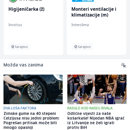
Higijeničarka (ž)
Monteri ventilacije i
klimatizacije (m)
Invictus
Interclima
Sarajevo
Sarajevo
Možda vas zanima
DVA LOŠA FAKTORA
RASULO KOD NAŠEG RIVALA
Zimske gume na 40 stepeni
Odlične vijesti za naše
Celzijusa nisu jedini problem:
košarkaše! Nijedan NBA igrač
Pogrešan pritisak može biti
iz Litvanije ne želi igrati
mnogo opasniji
protiv BiH