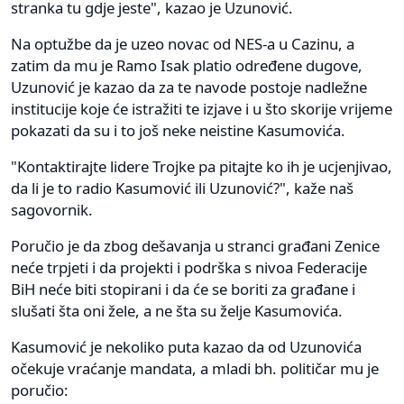
stranka tu gdje jeste", kazao je Uzunović.
Na optužbe da je uzeo novac od NES-a u Cazinu, a
zatim da mu je Ramo Isak platio određene dugove,
Uzunović je kazao da za te navode postoje nadležne
institucije koje će istražiti te izjave i u što skorije vrijeme
pokazati da su i to još neke neistine Kasumovića.
"Kontaktirajte lidere Trojke pa pitajte ko ih je ucjenjivao,
da li je to radio Kasumović ili Uzunović?", kaže naš
sagovornik.
Poručio je da zbog dešavanja u stranci građani Zenice
neće trpjeti i da projekti i podrška s nivoa Federacije
BiH neće biti stopirani i da će se boriti za građane i
slušati šta oni žele, a ne šta su želje Kasumovića.
Kasumović je nekoliko puta kazao da od Uzunovića
očekuje vraćanje mandata, a mladi bh. političar mu je
poručio: