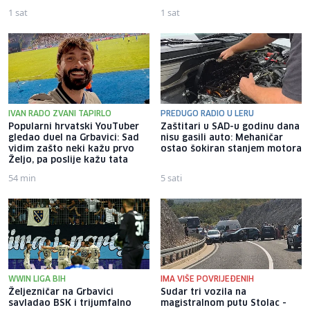
1 sat
1 sat
IVAN RADO ZVANI TAPIRLO
PREDUGO RADIO U LERU
Popularni hrvatski YouTuber
Zaštitari u SAD-u godinu dana
gledao duel na Grbavici: Sad
nisu gasili auto: Mehaničar
vidim zašto neki kažu prvo
ostao šokiran stanjem motora
Željo, pa poslije kažu tata
54 min
5 sati
WWIN LIGA BIH
IMA VIŠE POVRIJEĐENIH
Željezničar na Grbavici
Sudar tri vozila na
savladao BSK i trijumfalno
magistralnom putu Stolac -