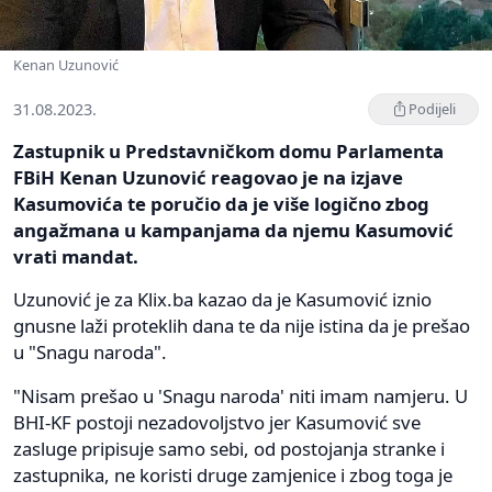
Kenan Uzunović
31.08.2023.
Podijeli
Zastupnik u Predstavničkom domu Parlamenta
FBiH Kenan Uzunović reagovao je na izjave
Kasumovića te poručio da je više logično zbog
angažmana u kampanjama da njemu Kasumović
vrati mandat.
Uzunović je za Klix.ba kazao da je Kasumović iznio
gnusne laži proteklih dana te da nije istina da je prešao
u "Snagu naroda".
"Nisam prešao u 'Snagu naroda' niti imam namjeru. U
BHI-KF postoji nezadovoljstvo jer Kasumović sve
zasluge pripisuje samo sebi, od postojanja stranke i
zastupnika, ne koristi druge zamjenice i zbog toga je