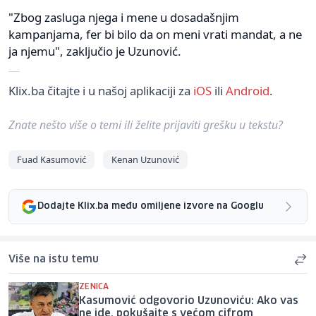
"Zbog zasluga njega i mene u dosadašnjim
kampanjama, fer bi bilo da on meni vrati mandat, a ne
ja njemu", zaključio je Uzunović.
Klix.ba čitajte i u našoj aplikaciji za
iOS
ili
Android
.
Znate nešto više o temi ili želite prijaviti grešku u tekstu?
Fuad Kasumović
Kenan Uzunović
Dodajte Klix.ba među omiljene izvore na Googlu
Više na istu temu
ZENICA
Kasumović odgovorio Uzunoviću: Ako vas
ne ide, pokušajte s većom cifrom