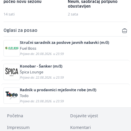
počeo novu sezonu
Neum, saobraćaj potpuno
obustavljen
14 sati
2 sata
Oglasi za posao
Stručni saradnik za poslove javnih nabavki (m/ž)
Fuel Boss
Prijava do: 20.08.2026. u 23:59
Konobar - Šanker (m/ž)
Špica Lounge
Prijava do: 22.08.2026. u 23:59
Radnik u prodavnici mješovite robe (m/ž)
Todo
Prijava do: 23.08.2026. u 23:59
Početna
Dojavite vijest
Impressum
Komentari