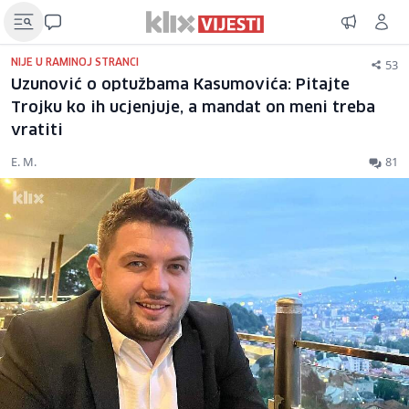
53
NIJE U RAMINOJ STRANCI
Uzunović o optužbama Kasumovića: Pitajte
Trojku ko ih ucjenjuje, a mandat on meni treba
vratiti
E. M.
81