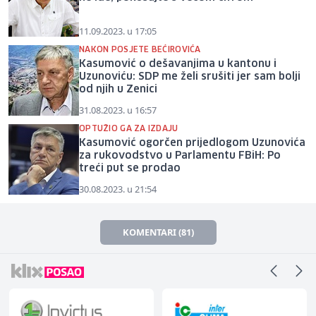
11.09.2023. u 17:05
NAKON POSJETE BEĆIROVIĆA
Kasumović o dešavanjima u kantonu i
Uzunoviću: SDP me želi srušiti jer sam bolji
od njih u Zenici
31.08.2023. u 16:57
OPTUŽIO GA ZA IZDAJU
Kasumović ogorčen prijedlogom Uzunovića
za rukovodstvo u Parlamentu FBiH: Po
treći put se prodao
30.08.2023. u 21:54
KOMENTARI (81)