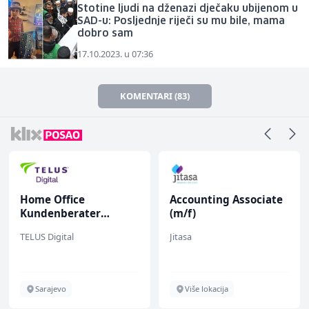
Stotine ljudi na dženazi dječaku ubijenom u
SAD-u: Posljednje riječi su mu bile, mama
dobro sam
17.10.2023. u 07:36
KOMENTARI (83)
Home Office
Accounting Associate
Kundenberater
(m/f)
(m/w/d) für Vattenfall
TELUS Digital
Jitasa
Sarajevo
Više lokacija