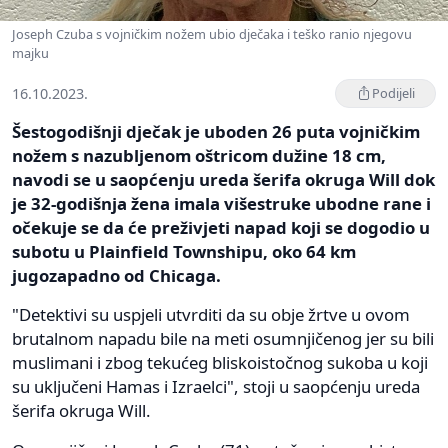
Joseph Czuba s vojničkim nožem ubio dječaka i teško ranio njegovu
majku
16.10.2023.
Podijeli
Šestogodišnji dječak je uboden 26 puta vojničkim
nožem s nazubljenom oštricom dužine 18 cm,
navodi se u saopćenju ureda šerifa okruga Will dok
je 32-godišnja žena imala višestruke ubodne rane i
očekuje se da će preživjeti napad koji se dogodio u
subotu u Plainfield Townshipu, oko 64 km
jugozapadno od Chicaga.
"Detektivi su uspjeli utvrditi da su obje žrtve u ovom
brutalnom napadu bile na meti osumnjičenog jer su bili
muslimani i zbog tekućeg bliskoistočnog sukoba u koji
su uključeni Hamas i Izraelci", stoji u saopćenju ureda
šerifa okruga Will.