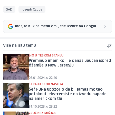
SAD
Joseph Czuba
Dodajte Klix.ba među omiljene izvore na Googlu
Više na istu temu
BIO U TEŠKOM STANJU
Preminuo imam koji je danas upucan ispred
džamije u New Jerseyju
03.01.2024. u 22:40
STRAHUJU OD NASILJA
Šef FBI-a upozorio da bi Hamas mogao
potaknuti ekstremiste da izvedu napade
na američkom tlu
31.10.2023. u 23:22
ZLOČIN IZ MRŽNJE