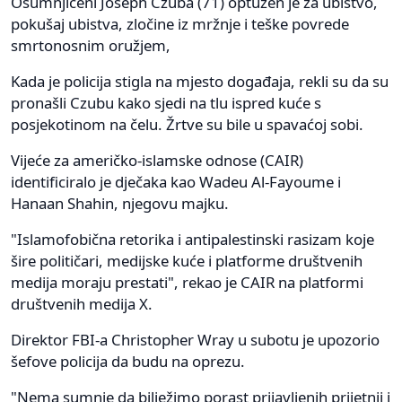
Osumnjičeni Joseph Czuba (71) optužen je za ubistvo,
pokušaj ubistva, zločine iz mržnje i teške povrede
smrtonosnim oružjem,
Kada je policija stigla na mjesto događaja, rekli su da su
pronašli Czubu kako sjedi na tlu ispred kuće s
posjekotinom na čelu. Žrtve su bile u spavaćoj sobi.
Vijeće za američko-islamske odnose (CAIR)
identificiralo je dječaka kao Wadeu Al-Fayoume i
Hanaan Shahin, njegovu majku.
"Islamofobična retorika i antipalestinski rasizam koje
šire političari, medijske kuće i platforme društvenih
medija moraju prestati", rekao je CAIR na platformi
društvenih medija X.
Direktor FBI-a Christopher Wray u subotu je upozorio
šefove policija da budu na oprezu.
"Nema sumnje da bilježimo porast prijavljenih prijetnji i