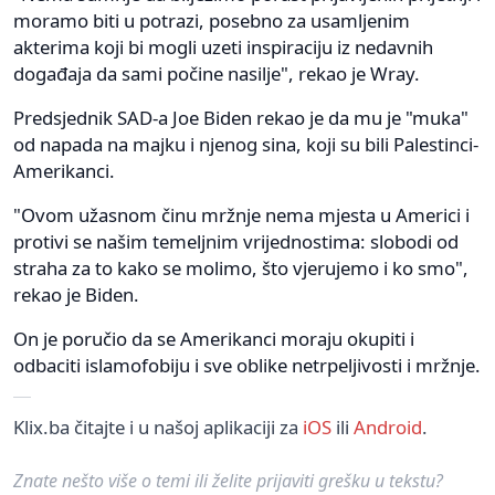
moramo biti u potrazi, posebno za usamljenim
akterima koji bi mogli uzeti inspiraciju iz nedavnih
događaja da sami počine nasilje", rekao je Wray.
Predsjednik SAD-a Joe Biden rekao je da mu je "muka"
od napada na majku i njenog sina, koji su bili Palestinci-
Amerikanci.
"Ovom užasnom činu mržnje nema mjesta u Americi i
protivi se našim temeljnim vrijednostima: slobodi od
straha za to kako se molimo, što vjerujemo i ko smo",
rekao je Biden.
On je poručio da se Amerikanci moraju okupiti i
odbaciti islamofobiju i sve oblike netrpeljivosti i mržnje.
Klix.ba čitajte i u našoj aplikaciji za
iOS
ili
Android
.
Znate nešto više o temi ili želite prijaviti grešku u tekstu?