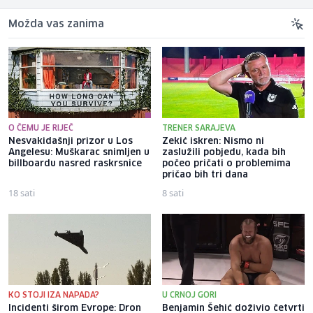
Možda vas zanima
O ČEMU JE RIJEČ
TRENER SARAJEVA
Nesvakidašnji prizor u Los
Zekić iskren: Nismo ni
Angelesu: Muškarac snimljen u
zaslužili pobjedu, kada bih
billboardu nasred raskrsnice
počeo pričati o problemima
pričao bih tri dana
18 sati
8 sati
KO STOJI IZA NAPADA?
U CRNOJ GORI
Incidenti širom Evrope: Dron
Benjamin Šehić doživio četvrti