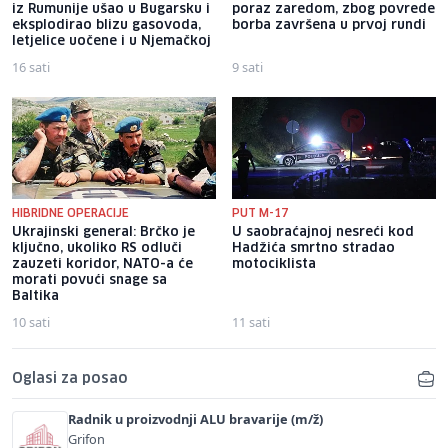
iz Rumunije ušao u Bugarsku i
poraz zaredom, zbog povrede
eksplodirao blizu gasovoda,
borba završena u prvoj rundi
letjelice uočene i u Njemačkoj
16 sati
9 sati
HIBRIDNE OPERACIJE
PUT M-17
Ukrajinski general: Brčko je
U saobraćajnoj nesreći kod
ključno, ukoliko RS odluči
Hadžića smrtno stradao
zauzeti koridor, NATO-a će
motociklista
morati povući snage sa
Baltika
10 sati
11 sati
Oglasi za posao
Radnik u proizvodnji ALU bravarije (m/ž)
Grifon