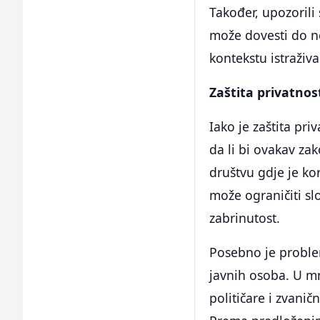
Također, upozorili
može dovesti do n
kontekstu istraživa
Zaštita privatnos
Iako je zaštita pri
da li bi ovakav za
društvu gdje je ko
može ograničiti sl
zabrinutost.
Posebno je problem
javnih osoba. U m
političare i zvanič