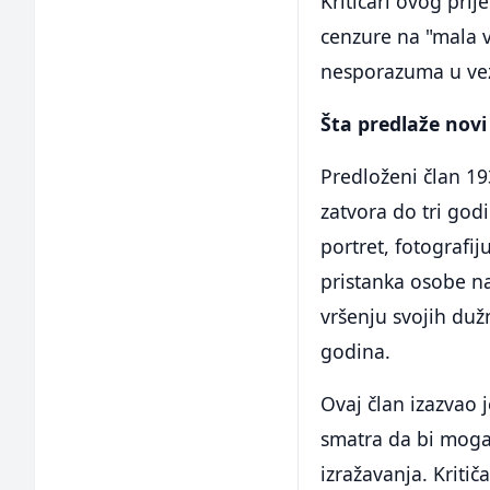
Kritičari ovog pri
cenzure na "mala vr
nesporazuma u vez
Šta predlaže novi
Predloženi član 19
zatvora do tri godi
portret, fotografij
pristanka osobe na
vršenju svojih duž
godina.
Ovaj član izazvao 
smatra da bi mogao
izražavanja. Kriti