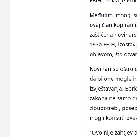
FBiH", rekla je Prlić
Međutim, mnogi su 
ovaj član kopiran 
zaštićena novinars
193a FBiH, izostav
objavom, što otvar
Novinari su oštro 
da bi one mogle im
izvještavanja. Bork
zakona ne samo da 
zloupotrebi, poseb
mogli koristiti ov
"Ovo nije zahtjev d