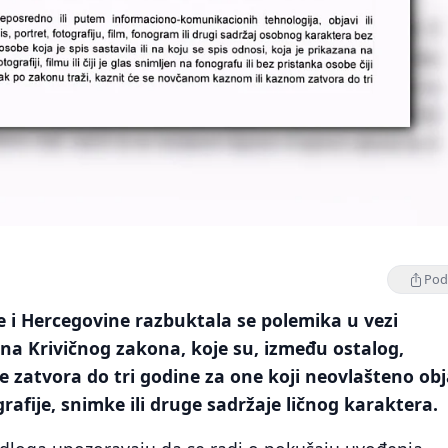
Podi
e i Hercegovine razbuktala se polemika u vezi
na Krivičnog zakona, koje su, između ostalog,
ne zatvora do tri godine za one koji neovlašteno ob
afije, snimke ili druge sadržaje ličnog karaktera.