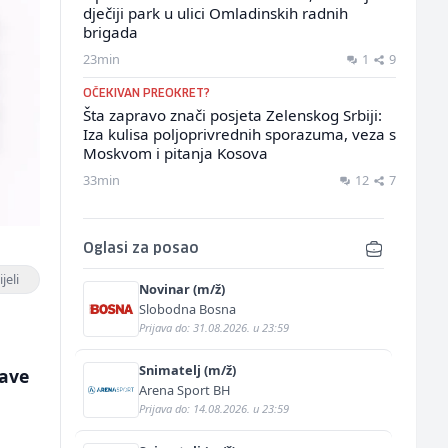
dječiji park u ulici Omladinskih radnih
brigada
23min
1
9
OČEKIVAN PREOKRET?
Šta zapravo znači posjeta Zelenskog Srbiji:
Iza kulisa poljoprivrednih sporazuma, veza s
Moskvom i pitanja Kosova
33min
12
7
Oglasi za posao
jeli
Novinar (m/ž)
Slobodna Bosna
Prijava do: 31.08.2026. u 23:59
Snimatelj (m/ž)
jave
Arena Sport BH
Prijava do: 14.08.2026. u 23:59