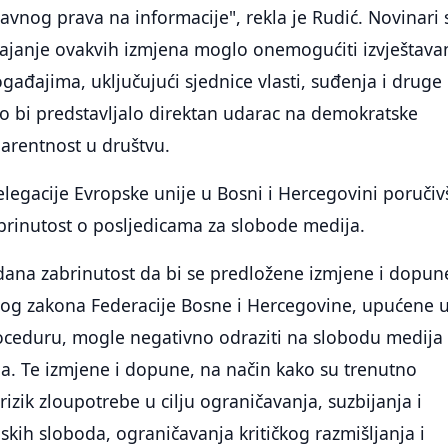
javnog prava na informacije", rekla je Rudić. Novinari 
vajanje ovakvih izmjena moglo onemogućiti izvještava
gađajima, uključujući sjednice vlasti, suđenja i druge
što bi predstavljalo direktan udarac na demokratske
parentnost u društvu.
delegacije Evropske unije u Bosni i Hercegovini poručiv
abrinutost o posljedicama za slobode medija.
dana zabrinutost da bi se predložene izmjene i dopun
čnog zakona Federacije Bosne i Hercegovine, upućene 
ceduru, mogle negativno odraziti na slobodu medija 
a. Te izmjene i dopune, na način kako su trenutno
izik zloupotrebe u cilju ograničavanja, suzbijanja i
skih sloboda, ograničavanja kritičkog razmišljanja i