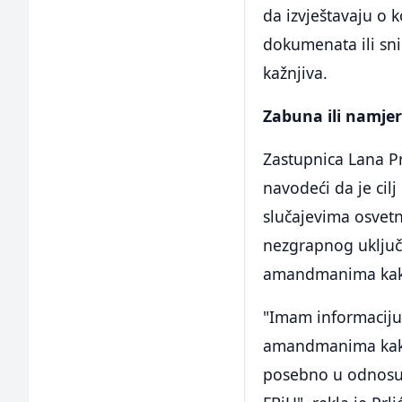
da izvještavaju o 
dokumenata ili sni
kažnjiva.
Zabuna ili namje
Zastupnica Lana Pr
navodeći da je cilj
slučajevima osvetn
nezgrapnog uključi
amandmanima kako 
"Imam informaciju 
amandmanima kako 
posebno u odnosu 