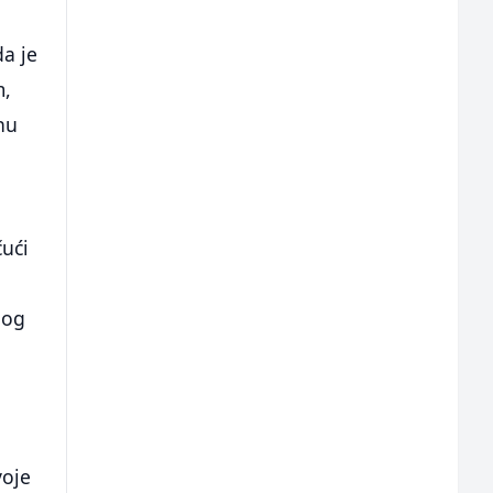
da je
m,
nu
čući
log
voje