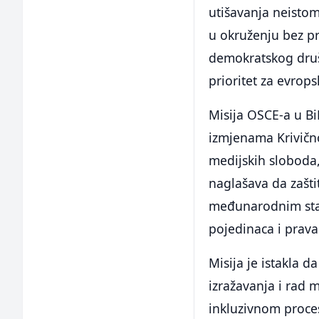
utišavanja neistom
u okruženju bez pri
demokratskog društ
prioritet za evrops
Misija OSCE-a u Bi
izmjenama Krivično
medijskih sloboda
naglašava da zašti
međunarodnim stan
pojedinaca i prava
Misija je istakla 
izražavanja i rad 
inkluzivnom proces