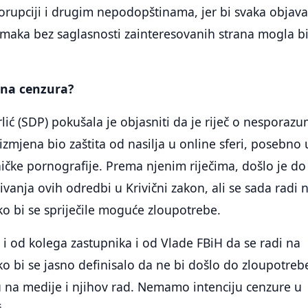
korupciji i drugim nepodopštinama, jer bi svaka objav
maka bez saglasnosti zainteresovanih strana mogla bi
rna cenzura?
lić (SDP) pokušala je objasniti da je riječ o nesporaz
 izmjena bio zaštita od nasilja u online sferi, posebno 
ičke pornografije. Prema njenim riječima, došlo je do
vanja ovih odredbi u Krivični zakon, ali se sada radi 
bi se spriječile moguće zloupotrebe.
i od kolega zastupnika i od Vlade FBiH da se radi na
bi se jasno definisalo da ne bi došlo do zloupotreb
na medije i njihov rad. Nemamo intenciju cenzure u