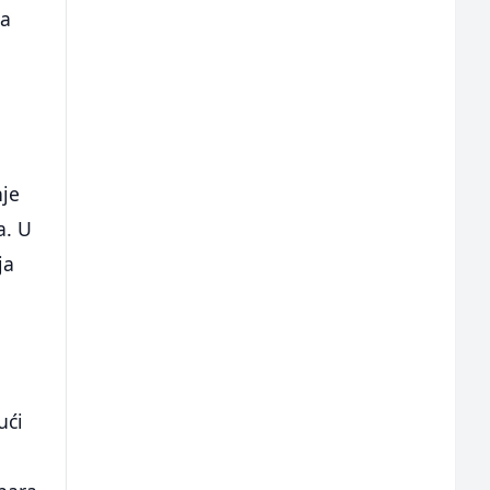
ra
nje
a. U
ja
ući