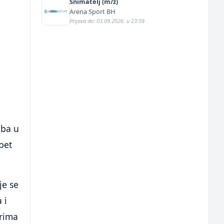
Snimatelj (m/ž)
Arena Sport BH
Prijava do: 03.09.2026. u 23:59
oba u
pet
je se
 i
arima