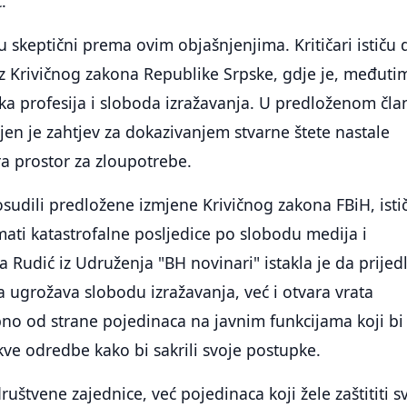
.
skeptični prema ovim objašnjenjima. Kritičari ističu 
iz Krivičnog zakona Republike Srpske, gdje je, međuti
ka profesija i sloboda izražavanja. U predloženom čla
ljen je zahtjev za dokazivanjem stvarne štete nastale
a prostor za zloupotrebe.
osudili predložene izmjene Krivičnog zakona FBiH, isti
ati katastrofalne posljedice po slobodu medija i
a Rudić iz Udruženja "BH novinari" istakla je da prijed
ugrožava slobodu izražavanja, već i otvara vrata
no od strane pojedinaca na javnim funkcijama koji bi
akve odredbe kako bi sakrili svoje postupke.
ruštvene zajednice, već pojedinaca koji žele zaštititi s