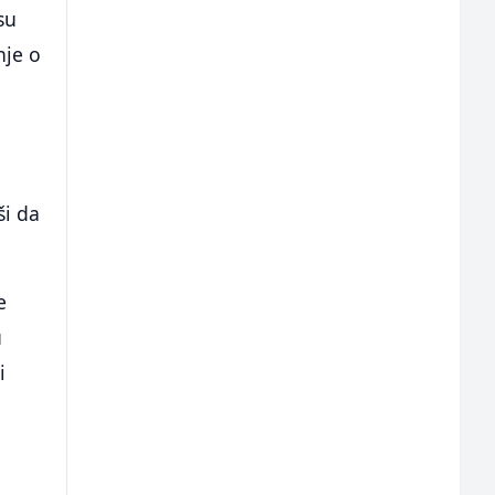
su
nje o
ši da
e
u
i