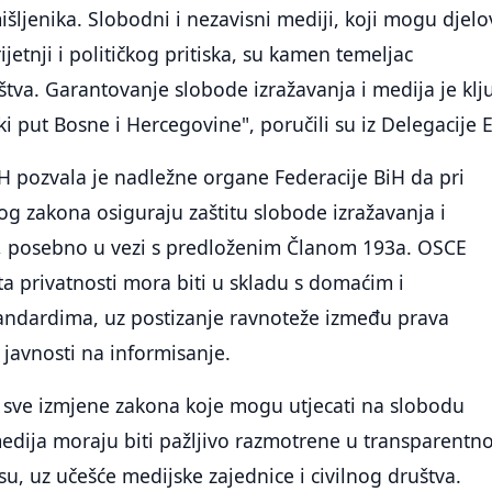
išljenika. Slobodni i nezavisni mediji, koji mogu djelo
jetnji i političkog pritiska, su kamen temeljac
va. Garantovanje slobode izražavanja i medija je klj
ki put Bosne i Hercegovine", poručili su iz Delegacije 
H pozvala je nadležne organe Federacije BiH da pri
g zakona osiguraju zaštitu slobode izražavanja i
, posebno u vezi s predloženim Članom 193a. OSCE
ta privatnosti mora biti u skladu s domaćim i
dardima, uz postizanje ravnoteže između prava
 javnosti na informisanje.
da sve izmjene zakona koje mogu utjecati na slobodu
medija moraju biti pažljivo razmotrene u transparentn
u, uz učešće medijske zajednice i civilnog društva.