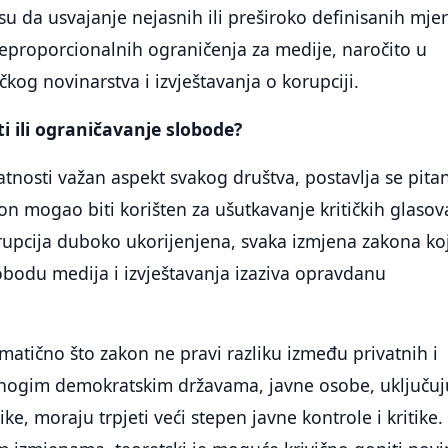
 su da usvajanje nejasnih ili preširoko definisanih mje
eproporcionalnih ograničenja za medije, naročito u
čkog novinarstva i izvještavanja o korupciji.
ti ili ograničavanje slobode?
vatnosti važan aspekt svakog društva, postavlja se pita
kon mogao biti korišten za ušutkavanje kritičkih glasov
rupcija duboko ukorijenjena, svaka izmjena zakona ko
obodu medija i izvještavanja izaziva opravdanu
atično što zakon ne pravi razliku između privatnih i
nogim demokratskim državama, javne osobe, uključuj
nike, moraju trpjeti veći stepen javne kontrole i kritike.