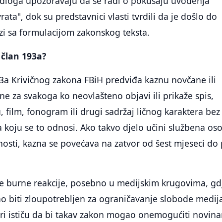
jedloga upozoravaju da se radi o pokušaju uvođenja
ata", dok su predstavnici vlasti tvrdili da je došlo do
i sa formulacijom zakonskog teksta.
 član 193a?
3a Krivičnog zakona FBiH predviđa kaznu novčane ili
ne za svakoga ko neovlašteno objavi ili prikaže spis,
u, film, fonogram ili drugi sadržaj ličnog karaktera bez
 koju se to odnosi. Ako takvo djelo učini službena os
nosti, kazna se povećava na zatvor od šest mjeseci do 
je burne reakcije, posebno u medijskim krugovima, gd
 biti zloupotrebljen za ograničavanje slobode medija
čari ističu da bi takav zakon mogao onemogućiti novin