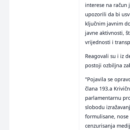
interese na račun 
upozorili da bi us
ključnim javnim do
javne aktivnosti, 
vrijednosti i trans
Reagovali su i iz 
postoji ozbiljna z
"Pojavila se oprav
člana 193.a Krivi
parlamentarnu pro
slobodu izražavanj
formulisane, nose r
cenzurisanja medij