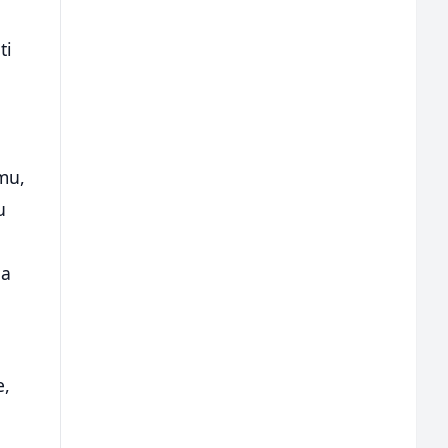
a
ti
umu,
u
na
e,