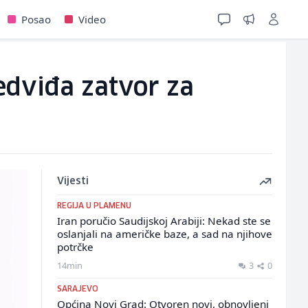
Posao
Video
edviđa zatvor za
Vijesti
REGIJA U PLAMENU
Iran poručio Saudijskoj Arabiji: Nekad ste se
oslanjali na američke baze, a sad na njihove
potrčke
14min
3
0
SARAJEVO
Općina Novi Grad: Otvoren novi, obnovljeni