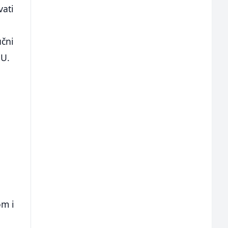
vati
učni
EU.
om i