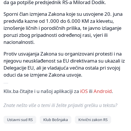
da ga potpiše predsjednik RS-a Milorad Dodik.
Sporni član izmjena Zakona koje su usvojene 20. juna
predviđa kazne od 1.000 do 6.000 KM za klevetu,
iznošenje ličnih i porodičnih prilika, te javno izlaganje
poruzi zbog pripadnosti određenoj rasi, vjeri ili
nacionalnosti.
Protiv usvajanja Zakona su organizovani protesti i na
njegovu neusklađenost sa EU direktivama su ukazali iz
Delegacije EU, ali je vladajuća većina ostala pri svojoj
oduci da se izmjene Zakona usvoje.
Klix.ba čitajte i u našoj aplikaciji za
iOS
ili
Android
.
Znate nešto više o temi ili želite prijaviti grešku u tekstu?
Ustavni sud RS
Klub Bošnjaka
Krivični zakon RS