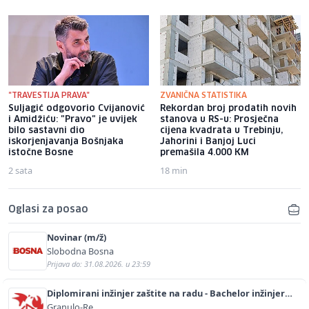
"TRAVESTIJA PRAVA"
ZVANIČNA STATISTIKA
Suljagić odgovorio Cvijanović
Rekordan broj prodatih novih
i Amidžiću: "Pravo" je uvijek
stanova u RS-u: Prosječna
bilo sastavni dio
cijena kvadrata u Trebinju,
iskorjenjavanja Bošnjaka
Jahorini i Banjoj Luci
istočne Bosne
premašila 4.000 KM
2 sata
18 min
Oglasi za posao
Novinar (m/ž)
Slobodna Bosna
Prijava do: 31.08.2026. u 23:59
Diplomirani inžinjer zaštite na radu - Bachelor inžinjer
sigurnosti i pomoći (m/ž)
Granulo-Re