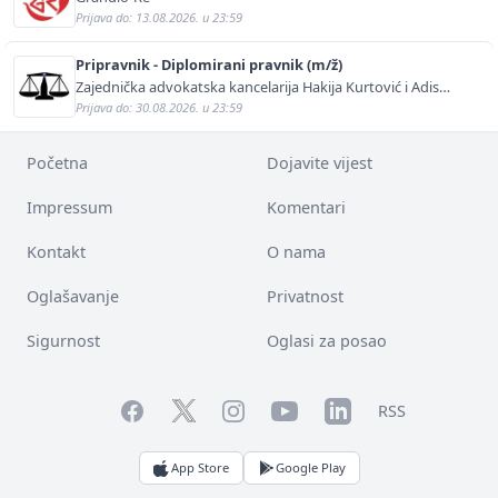
Prijava do: 13.08.2026. u 23:59
Pripravnik - Diplomirani pravnik (m/ž)
Zajednička advokatska kancelarija Hakija Kurtović i Adis
Kurtović
Prijava do: 30.08.2026. u 23:59
Početna
Dojavite vijest
Impressum
Komentari
Kontakt
O nama
Oglašavanje
Privatnost
Sigurnost
Oglasi za posao
Facebook
YouTube
LinkedIn
Twitter
Instagram
RSS
App Store
Google Play