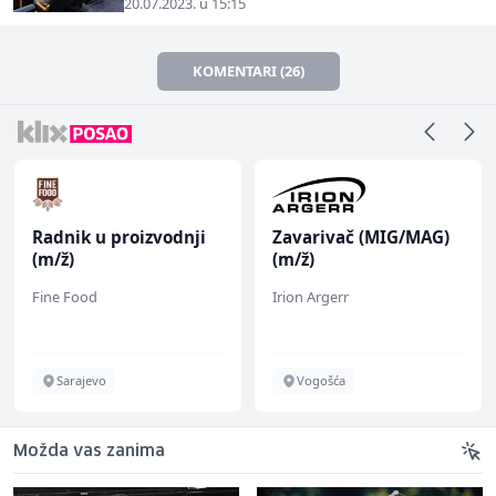
20.07.2023. u 15:15
KOMENTARI (26)
Radnik u proizvodnji
Zavarivač (MIG/MAG)
(m/ž)
(m/ž)
Fine Food
Irion Argerr
Sarajevo
Vogošća
Možda vas zanima