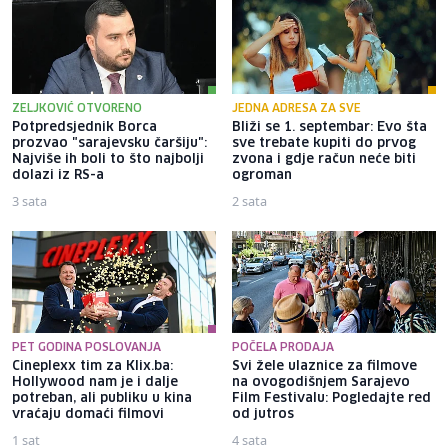
ZELJKOVIĆ OTVORENO
JEDNA ADRESA ZA SVE
Potpredsjednik Borca
Bliži se 1. septembar: Evo šta
prozvao "sarajevsku čaršiju":
sve trebate kupiti do prvog
Najviše ih boli to što najbolji
zvona i gdje račun neće biti
dolazi iz RS-a
ogroman
3 sata
2 sata
PET GODINA POSLOVANJA
POČELA PRODAJA
Cineplexx tim za Klix.ba:
Svi žele ulaznice za filmove
Hollywood nam je i dalje
na ovogodišnjem Sarajevo
potreban, ali publiku u kina
Film Festivalu: Pogledajte red
vraćaju domaći filmovi
od jutros
1 sat
4 sata