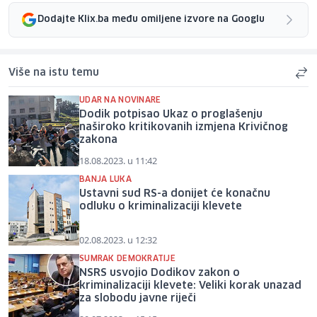
Dodajte Klix.ba među omiljene izvore na Googlu
Više na istu temu
UDAR NA NOVINARE
Dodik potpisao Ukaz o proglašenju
naširoko kritikovanih izmjena Krivičnog
zakona
18.08.2023. u 11:42
BANJA LUKA
Ustavni sud RS-a donijet će konačnu
odluku o kriminalizaciji klevete
02.08.2023. u 12:32
SUMRAK DEMOKRATIJE
NSRS usvojio Dodikov zakon o
kriminalizaciji klevete: Veliki korak unazad
za slobodu javne riječi