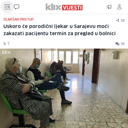
58
OLAKŠAN PRISTUP
Uskoro će porodični ljekar u Sarajevu moći
zakazati pacijentu termin za pregled u bolnici
B. T.
36