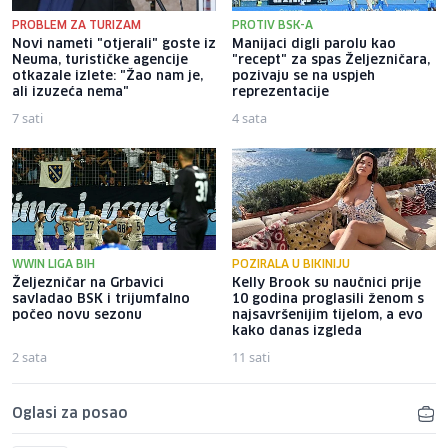
PROBLEM ZA TURIZAM
PROTIV BSK-A
Novi nameti "otjerali" goste iz
Manijaci digli parolu kao
Neuma, turističke agencije
"recept" za spas Željezničara,
otkazale izlete: "Žao nam je,
pozivaju se na uspjeh
ali izuzeća nema"
reprezentacije
7 sati
4 sata
WWIN LIGA BIH
POZIRALA U BIKINIJU
Željezničar na Grbavici
Kelly Brook su naučnici prije
savladao BSK i trijumfalno
10 godina proglasili ženom s
počeo novu sezonu
najsavršenijim tijelom, a evo
kako danas izgleda
2 sata
11 sati
Oglasi za posao