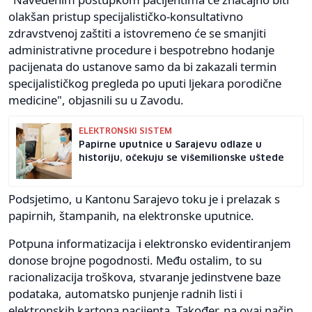
olakšan pristup specijalističko-konsultativno
zdravstvenoj zaštiti a istovremeno će se smanjiti
administrativne procedure i bespotrebno hodanje
pacijenata do ustanove samo da bi zakazali termin
specijalističkog pregleda po uputi ljekara porodične
medicine", objasnili su u Zavodu.
ELEKTRONSKI SISTEM
Papirne uputnice u Sarajevu odlaze u
historiju, očekuju se višemilionske uštede
Podsjetimo, u Kantonu Sarajevo toku je i prelazak s
papirnih, štampanih, na elektronske uputnice.
Potpuna informatizacija i elektronsko evidentiranjem
donose brojne pogodnosti. Među ostalim, to su
racionalizacija troškova, stvaranje jedinstvene baze
podataka, automatsko punjenje radnih listi i
elektronskih kartona pacijenta. Također, na ovaj način