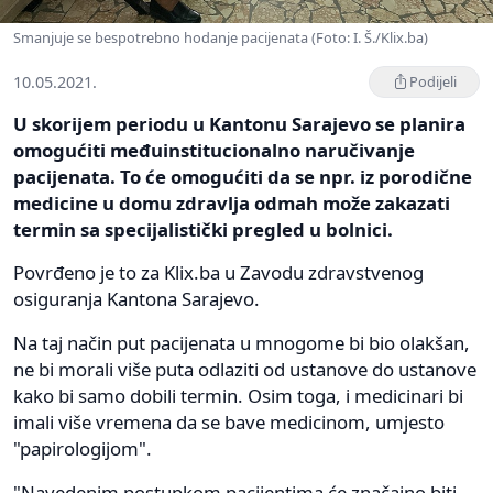
Smanjuje se bespotrebno hodanje pacijenata (Foto: I. Š./Klix.ba)
10.05.2021.
Podijeli
U skorijem periodu u Kantonu Sarajevo se planira
omogućiti međuinstitucionalno naručivanje
pacijenata. To će omogućiti da se npr. iz porodične
medicine u domu zdravlja odmah može zakazati
termin sa specijalistički pregled u bolnici.
Povrđeno je to za Klix.ba u Zavodu zdravstvenog
osiguranja Kantona Sarajevo.
Na taj način put pacijenata u mnogome bi bio olakšan,
ne bi morali više puta odlaziti od ustanove do ustanove
kako bi samo dobili termin. Osim toga, i medicinari bi
imali više vremena da se bave medicinom, umjesto
"papirologijom".
"Navedenim postupkom pacijentima će značajno biti