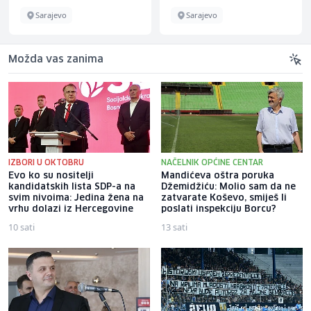
Sarajevo
Sarajevo
Možda vas zanima
IZBORI U OKTOBRU
NAČELNIK OPĆINE CENTAR
Evo ko su nositelji
Mandićeva oštra poruka
kandidatskih lista SDP-a na
Džemidžiću: Molio sam da ne
svim nivoima: Jedina žena na
zatvarate Koševo, smiješ li
vrhu dolazi iz Hercegovine
poslati inspekciju Borcu?
10 sati
13 sati