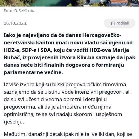
Foto: D. S./Klix.ba
06.10.2023.
Podijeli
Iako je najavljeno da će danas Hercegovačko-
neretvanski kanton imati novu vladu sačinjenu od
HDZ-a, SDP-a i SDA, koju će voditi HDZ-ova Marija
Buhač, iz provjerenih izvora Klix.ba saznaje da ipak
danas neće biti finalnih dogovora o formiranju
parlamentarne većine.
Iz više izvora koji su bliski pregovaračkim timovima
saznajemo da se uistinu vode intenzivni pregovori, ali
da su svi učesnici veoma oprezni i detaljni u
pregovorima, ali da je atmosfera među njima
optimistična, te se svi nadaju skorom i uspješnom
rješenju.
Međutim, današnji petak ipak nije taj veliki dan, koji se