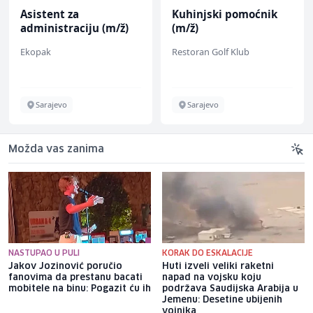
Asistent za
Kuhinjski pomoćnik
administraciju (m/ž)
(m/ž)
Ekopak
Restoran Golf Klub
Sarajevo
Sarajevo
Možda vas zanima
NASTUPAO U PULI
KORAK DO ESKALACIJE
Jakov Jozinović poručio
Huti izveli veliki raketni
fanovima da prestanu bacati
napad na vojsku koju
mobitele na binu: Pogazit ću ih
podržava Saudijska Arabija u
Jemenu: Desetine ubijenih
vojnika