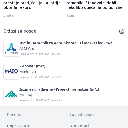
prestaje rasti, čak je i Austrija
romobile: Stanovnici dobili
oborila rekord
nekoliko obećanja od policije
3 sata
1 sat
Oglasi za posao
Izvršni saradnik za administraciju i marketing (m/ž)
ALM Grupa
Prijava do: 06.08.2026. u 23:59
Konobar (m/ž)
Mado BiH
Prijava do: 23.08.2026. u 23:59
Inžinjer građevine - Projekt menadžer (m/ž)
MH-Ing
Prijava do: 31.08.2026. u 23:59
Početna
Dojavite vijest
Impressum
Komentari