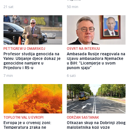
21 sat
50 min
PETTIGREW U OMARSKOJ
OSVRT NA INTERVJU
Profesor studija genocida na
Ambasada Rusije reagovala na
Yaleu: Ubijanje djece dokaz je
izjavu ambasadora Njemačke
genocidne namjere u
u BiH: "Licemjerje u svom
Prijedoru i RS-u
punom sjaju"
7 min
6 sati
TOPLOTNI VAL U EVROPI
ODRŽAN SASTANAK
Evropa je u crvenoj zoni:
Otkazan skup na Dobrinji zbog
Temperatura zraka ne
maloljetnika koji voze