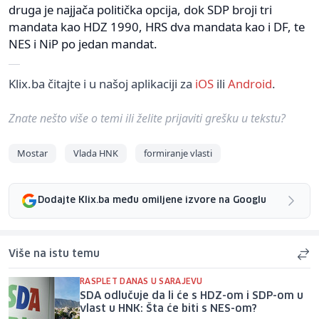
druga je najjača politička opcija, dok SDP broji tri
mandata kao HDZ 1990, HRS dva mandata kao i DF, te
NES i NiP po jedan mandat.
Klix.ba čitajte i u našoj aplikaciji za
iOS
ili
Android
.
Znate nešto više o temi ili želite prijaviti grešku u tekstu?
Mostar
Vlada HNK
formiranje vlasti
Dodajte Klix.ba među omiljene izvore na Googlu
Više na istu temu
RASPLET DANAS U SARAJEVU
SDA odlučuje da li će s HDZ-om i SDP-om u
vlast u HNK: Šta će biti s NES-om?