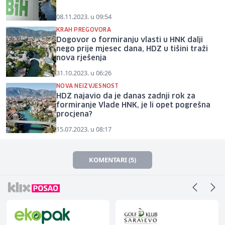
08.11.2023. u 09:54
KRAH PREGOVORA
Dogovor o formiranju vlasti u HNK dalji
nego prije mjesec dana, HDZ u tišini traži
nova rješenja
31.10.2023. u 06:26
NOVA NEIZVJESNOST
HDZ najavio da je danas zadnji rok za
formiranje Vlade HNK, je li opet pogrešna
procjena?
15.07.2023. u 08:17
KOMENTARI (5)