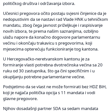
političkog društva i održavanja izbora.
Učesnici pregovora očito postaju svjesni činjenice da je
nedopustivim da se nastavi rad Vlade HNK u tehničkom
mandatu, zbog čega javnost priželjkuje i raspisivanje
novih izbora, te prema našim saznanjima, ozbiljno
ulažu napore da konačno dogovore parlamentarnu
većinu i okončaju trakavicu s pregovorima, koji
mjesecima opterećuju funkcioniranje tog kantona.
U Hercegovačko-neretvanskom kantonu je za
formiranje vlasti potrebna dvotrećinska većina sa 20
ruku od 30 zastupnika, što ga čini specifičnim i u
okupljanju potrebne parlamentarne većine.
Podsjetimo da se vlast ne može formirati bez HDZ BiH,
koji je najjača politička opcija s 11 mandata i vodi
glavne pregovore.
Njihov dosadašnji partner SDA sa sedam mandata