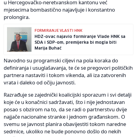
u Hercegovačko-neretvanskom kantonu već
mjesecima bombastično najavljuje i konstantno
prolongira.
FORMIRANJE VLASTI HNK
HDZ-ovac najavio formiranje Vlade HNK sa
SDA i SDP-om, premijerka bi mogla biti
Marija Buhač
Navodno su programski ciljevi na pola koraka do
definiranja i usuglašavanja, te će se pregovori političkih
partnera nastaviti i tokom vikenda, ali iza zatvorenih
vrata i daleko od očiju javnosti.
Razrađuje se zajednički koalicijski sporazum i svi detalji
koje će u konačnici sadržavati, što i nije jednostavan
posao s obzirom na to, da se radi o partnerstvu dvije
najjače nacionalne stranke i jednom građanskom. O
svemu se javnost planira obavijestiti tokom naredne
sedmice, ukoliko ne bude ponovno došlo do nekih