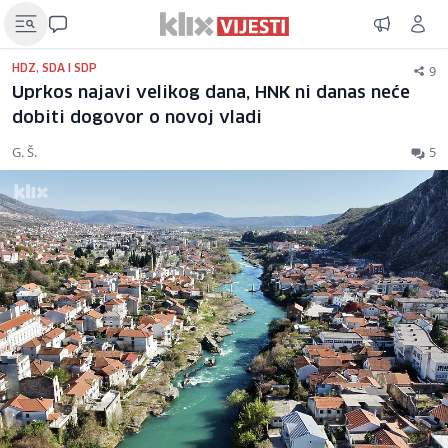
9
HDZ, SDA I SDP
Uprkos najavi velikog dana, HNK ni danas neće
dobiti dogovor o novoj vladi
G. Š.
5