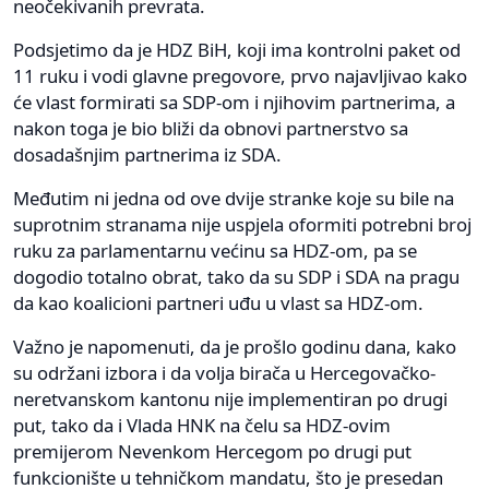
neočekivanih prevrata.
Podsjetimo da je HDZ BiH, koji ima kontrolni paket od
11 ruku i vodi glavne pregovore, prvo najavljivao kako
će vlast formirati sa SDP-om i njihovim partnerima, a
nakon toga je bio bliži da obnovi partnerstvo sa
dosadašnjim partnerima iz SDA.
Međutim ni jedna od ove dvije stranke koje su bile na
suprotnim stranama nije uspjela oformiti potrebni broj
ruku za parlamentarnu većinu sa HDZ-om, pa se
dogodio totalno obrat, tako da su SDP i SDA na pragu
da kao koalicioni partneri uđu u vlast sa HDZ-om.
Važno je napomenuti, da je prošlo godinu dana, kako
su održani izbora i da volja birača u Hercegovačko-
neretvanskom kantonu nije implementiran po drugi
put, tako da i Vlada HNK na čelu sa HDZ-ovim
premijerom Nevenkom Hercegom po drugi put
funkcionište u tehničkom mandatu, što je presedan