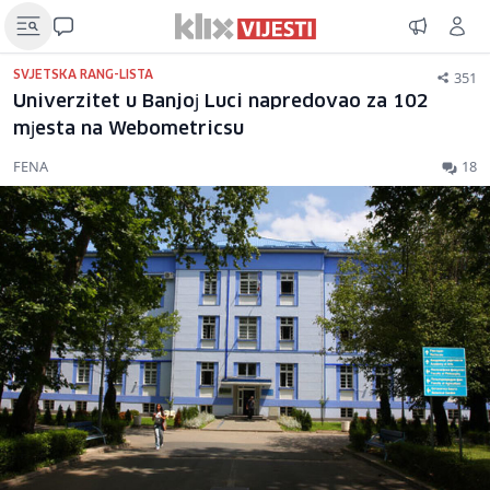
351
SVJETSKA RANG-LISTA
Univerzitet u Banjoј Luci napredovao za 102
mјesta na Webometricsu
FENA
18