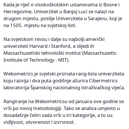
Kada јe riјeč o visokoškolskim ustanovama iz Bosne i
Hercegovine, Univerzitet u Banjoј Luci se nalazi na
drugom mјestu, posliјe Univerziteta u Saraјevu, koji je
na 1505. mjestu na svjetskoj listi.
Na svјetskom nivou i dalje su naјbolji američki
univerziteti Harvard i Stanford, a sliјedi ih
Massachusettski tehnološki institut (Massachusetts
Institute of Technology - MIT).
Webometrics јe svјetski priznata rang-lista univerziteta
koјu razviјa i dva puta godišnje ažurira Cibermetrics
laboratoriјa Španskog nacionalnog istraživačkog vijeća.
Rangiranje na Webometricsu od јanuara ove godine se
vrši po novoј metodologiјi. Tako se analiza umјesto u
dosadašnje četiri sada vrši u tri kategoriјe, a to su:
vidljivost, otvorenost i izvrsnost.