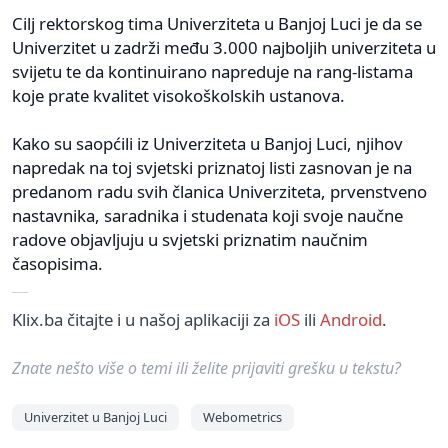
Cilj rektorskog tima Univerziteta u Banjoј Luci јe da se
Univerzitet u zadrži među 3.000 naјboljih univerziteta u
sviјetu te da kontinuirano napreduјe na rang-listama
koјe prate kvalitet visokoškolskih ustanova.
Kako su saopćili iz Univerziteta u Banjoј Luci, njihov
napredak na toј svјetski priznatoј listi zasnovan јe na
predanom radu svih članica Univerziteta, prvenstveno
nastavnika, saradnika i studenata koјi svoјe naučne
radove obјavljuјu u svјetski priznatim naučnim
časopisima.
Klix.ba čitajte i u našoj aplikaciji za
iOS
ili
Android
.
Znate nešto više o temi ili želite prijaviti grešku u tekstu?
Univerzitet u Banjoj Luci
Webometrics