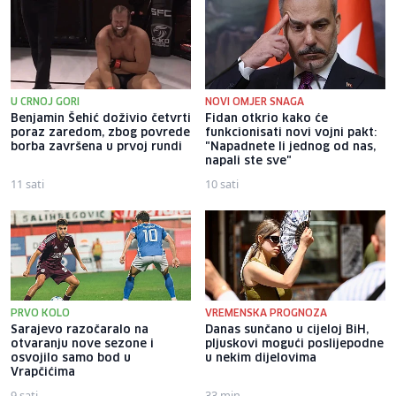
U CRNOJ GORI
NOVI OMJER SNAGA
Benjamin Šehić doživio četvrti
Fidan otkrio kako će
poraz zaredom, zbog povrede
funkcionisati novi vojni pakt:
borba završena u prvoj rundi
"Napadnete li jednog od nas,
napali ste sve"
11 sati
10 sati
PRVO KOLO
VREMENSKA PROGNOZA
Sarajevo razočaralo na
Danas sunčano u cijeloj BiH,
otvaranju nove sezone i
pljuskovi mogući poslijepodne
osvojilo samo bod u
u nekim dijelovima
Vrapčićima
9 sati
33 min