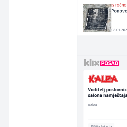
ISTOČNO
Ponovo
08.01.202
Voditelj - Poslovođa
Voditelj poslovni
radova na gradilištu
salona namještaja
(m/ž)
ž)
Mibral
Kalea
Sarajevo
Više lokacija