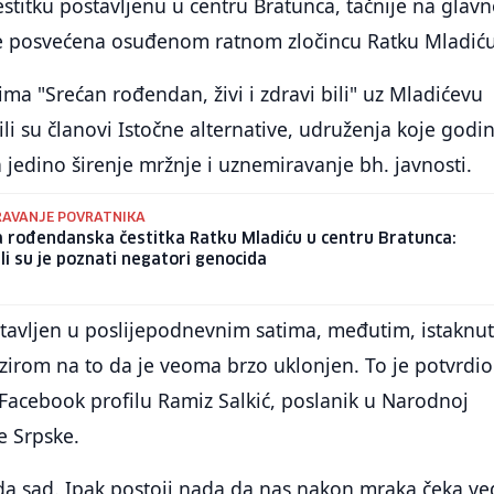
titku postavljenu u centru Bratunca, tačnije na glavn
a je posvećena osuđenom ratnom zločincu Ratku Mladiću
ima "Srećan rođendan, živi i zdravi bili" uz Mladićevu
vili su članovi Istočne alternative, udruženja koje god
jedino širenje mržnje i uznemiravanje bh. javnosti.
RAVANJE POVRATNIKA
 rođendanska čestitka Ratku Mladiću u centru Bratunca:
li su je poznati negatori genocida
tavljen u poslijepodnevnim satima, međutim, istaknut
zirom na to da je veoma brzo uklonjen. To je potvrdio
acebook profilu Ramiz Salkić, poslanik u Narodnoj
e Srpske.
da sad. Ipak postoji nada da nas nakon mraka čeka ve