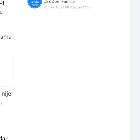
oj
USZ Dom Familia
Prijava do: 21.08.2026. u 23:59
.
inama
 nije
 i
dar