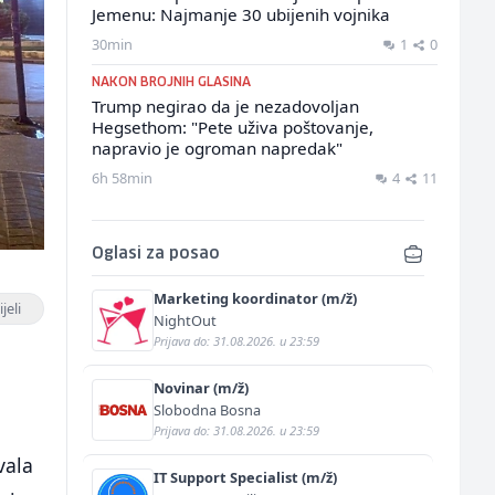
Jemenu: Najmanje 30 ubijenih vojnika
30min
1
0
NAKON BROJNIH GLASINA
Trump negirao da je nezadovoljan
Hegsethom: "Pete uživa poštovanje,
napravio je ogroman napredak"
6h 58min
4
11
Oglasi za posao
Marketing koordinator (m/ž)
jeli
NightOut
Prijava do: 31.08.2026. u 23:59
Novinar (m/ž)
Slobodna Bosna
Prijava do: 31.08.2026. u 23:59
vala
IT Support Specialist (m/ž)