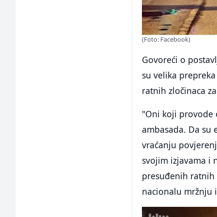
(Foto: Facebook)
Govoreći o postav
su velika prepreka 
ratnih zločinaca z
"Oni koji provode o
ambasada. Da su en
vraćanju povjerenja
svojim izjavama i
presuđenih ratnih 
nacionalu mržnju i 