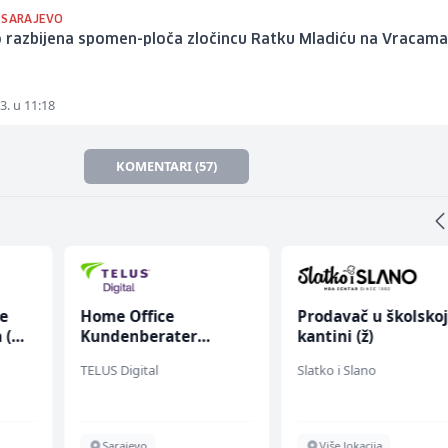
 SARAJEVO
 razbijena spomen-ploča zločincu Ratku Mladiću na Vracam
3. u 11:18
KOMENTARI (57)
ce
Home Office
Prodavač u školsko
 (m/
Kundenberater
kantini (ž)
(m/w/d) für ein
TELUS Digital
Slatko i Slano
renommiertes
Schuhunternehmen
Sarajevo
Više lokacija