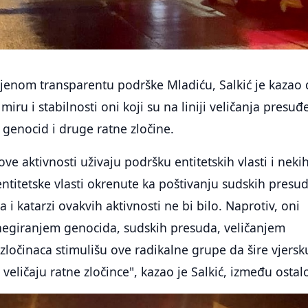
ljenom transparentu podrške Mladiću, Salkić je kazao 
miru i stabilnosti oni koji su na liniji veličanja presuđ
a genocid i druge ratne zločine.
ve aktivnosti uživaju podršku entitetskih vlasti i neki
titetske vlasti okrenute ka poštivanju sudskih presud
 i katarzi ovakvih aktivnosti ne bi bilo. Naprotiv, oni
 negiranjem genocida, sudskih presuda, veličanjem
zločinaca stimulišu ove radikalne grupe da šire vjersk
veličaju ratne zločince", kazao je Salkić, između ostal