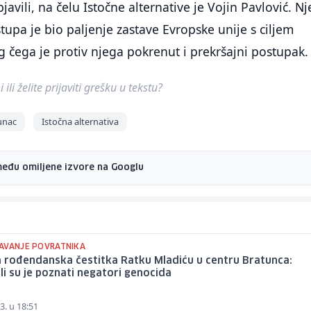
avili, na čelu Istočne alternative je Vojin Pavlović. N
stupa je bio paljenje zastave Evropske unije s ciljem
g čega je protiv njega pokrenut i prekršajni postupak.
ili želite prijaviti grešku u tekstu?
unac
Istočna alternativa
među omiljene izvore na Googlu
AVANJE POVRATNIKA
 rođendanska čestitka Ratku Mladiću u centru Bratunca:
li su je poznati negatori genocida
3. u 18:51