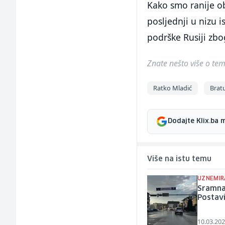
Kako smo ranije obj
posljednji u nizu i
podrške Rusiji zbo
Znate nešto više o temi 
Ratko Mladić
Brat
Dodajte Klix.ba 
Više na istu temu
UZNEMIR
Sramna
Postavi
10.03.202