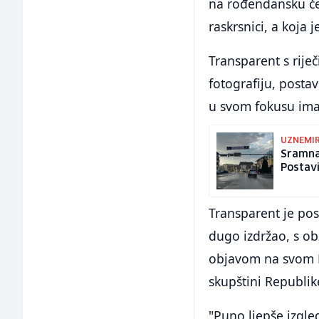
na rođendansku čes
raskrsnici, a koj
Transparent s riječ
fotografiju, posta
u svom fokusu ima 
UZNEMI
Sramna
Postavi
Transparent je pos
dugo izdržao, s ob
objavom na svom F
skupštini Republik
"Puno ljepše izgle