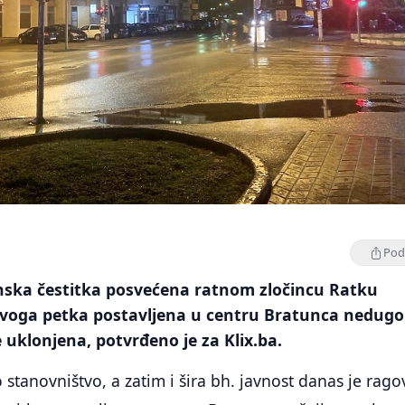
Podi
ska čestitka posvećena ratnom zločincu Ratku
 ovoga petka postavljena u centru Bratunca nedugo
e uklonjena, potvrđeno je za Klix.ba.
 stanovništvo, a zatim i šira bh. javnost danas je rago