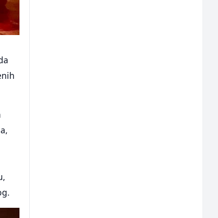
da
enih
h
a,
u,
og.