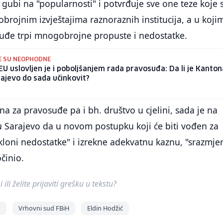
 gubi na "popularnosti" i potvrđuje sve one teze koje 
ojnim izvještajima raznoraznih institucija, a u koji
suđe trpi mnogobrojne propuste i nedostatke.
E SU NEOPHODNE
EU uslovljen je i poboljšanjem rada pravosuđa: Da li je Kanton
ajevo do sada učinkovit?
na za pravosuđe pa i bh. društvo u cjelini, sada je na
Sarajevo da u novom postupku koji će biti vođen za
kloni nedostatke" i izrekne adekvatnu kaznu, "srazmje
činio.
ili želite prijaviti grešku u tekstu?
o
Vrhovni sud FBiH
Eldin Hodžić