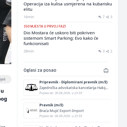
Operacija iza kulisa usmjerena na kubansku
elitu
16min
7
3
150 MJESTA U PRVOJ FAZI
Dio Mostara će uskoro biti pokriven
sistemom Smart Parking: Evo kako će
funkcionisati
28min
3
2
Oglasi za posao
jeli
Pripravnik - Diplomirani pravnik (m/ž)
Zajednička advokatska kancelarija Hakija
 u
Kurtović i Adis Kurtović
Prijava do: 30.08.2026. u 23:59
bog
Pravnik (m/ž)
Braća Mujić Export-Import
Prijava do: 06.08.2026. u 23:59