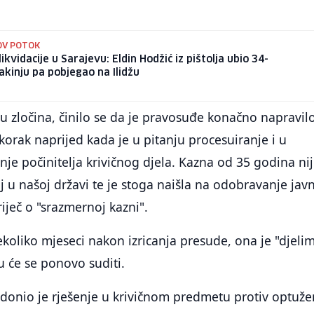
OV POTOK
 likvidacije u Sarajevu: Eldin Hodžić iz pištolja ubio 34-
akinju pa pobjegao na Ilidžu
u zločina, činilo se da je pravosuđe konačno napravil
orak naprijed kada je u pitanju procesuiranje i u
nje počinitelja krivičnog djela. Kazna od 35 godina ni
aj u našoj državi te je stoga naišla na odobravanje jav
iječ o "srazmernoj kazni".
oliko mjeseci nakon izricanja presude, ona je "djeli
u će se ponovo suditi.
 donio je rješenje u krivičnom predmetu protiv optuž