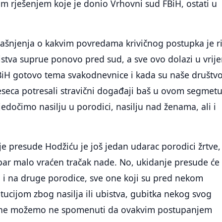
m rješenjem koje je donio Vrhovni sud FBiH, ostati u
jašnjenja o kakvim povredama krivičnog postupka je ri
stva suprue ponovo pred sud, a sve ovo dolazi u vrij
 BiH gotovo tema svakodnevnice i kada su naše društv
seca potresali stravični događaji baš u ovom segmetu.
vjedočimo nasilju u porodici, nasilju nad ženama, ali i
e presude Hodžiću je još jedan udarac porodici žrtve,
 bar malo vraćen tračak nade. No, ukidanje presude će
ti i na druge porodice, sve one koji su pred nekom
ucijom zbog nasilja ili ubistva, gubitka nekog svog
r, ne možemo ne spomenuti da ovakvim postupanjem