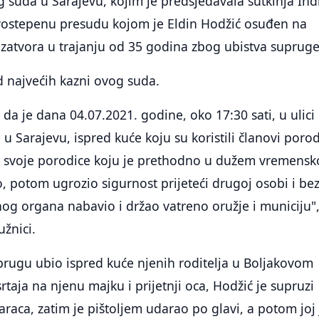
 suda u Sarajevu, kojim je predsjedavala sutkinja Ind
prvostepenu presudu kojom je Eldin Hodžić osuđen na
zatvora u trajanju od 35 godina zbog ubistva supruge
od najvećih kazni ovog suda.
 da je dana 04.07.2021. godine, oko 17:30 sati, u ulici
u Sarajevu, ispred kuće koju su koristili članovi poro
na svoje porodice koju je prethodno u dužem vremens
o, potom ugrozio sigurnost prijeteći drugoj osobi i be
og organa nabavio i držao vatreno oružje i municiju"
žnici.
prugu ubio ispred kuće njenih roditelja u Boljakovom
taja na njenu majku i prijetnji oca, Hodžić je supruzi
raca, zatim je pištoljem udarao po glavi, a potom joj 