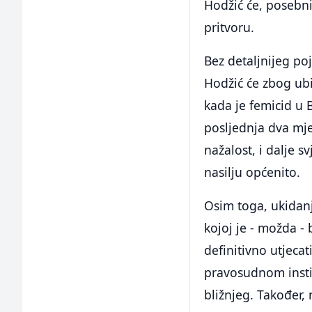
Hodžić će, posebni
pritvoru.
Bez detaljnijeg po
Hodžić će zbog ubi
kada je femicid u
posljednja dva mje
nažalost, i dalje s
nasilju općenito.
Osim toga, ukidanj
kojoj je - možda -
definitivno utjeca
pravosudnom instit
bližnjeg. Takođe