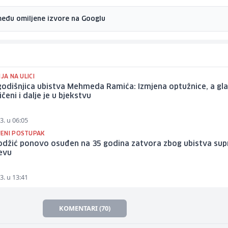
među omiljene izvore na Googlu
IJA NA ULICI
odišnjica ubistva Mehmeda Ramića: Izmjena optužnice, a gla
čeni i dalje je u bjekstvu
3. u 06:05
ENI POSTUPAK
Hodžić ponovo osuđen na 35 godina zatvora zbog ubistva su
evu
3. u 13:41
KOMENTARI (70)