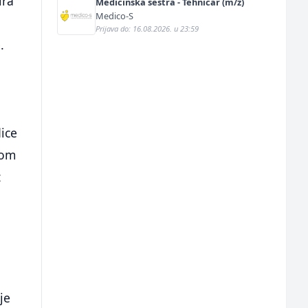
ira
Medicinska sestra - Tehničar (m/ž)
Medico-S
Prijava do: 16.08.2026. u 23:59
.
dice
kom
z
,
je