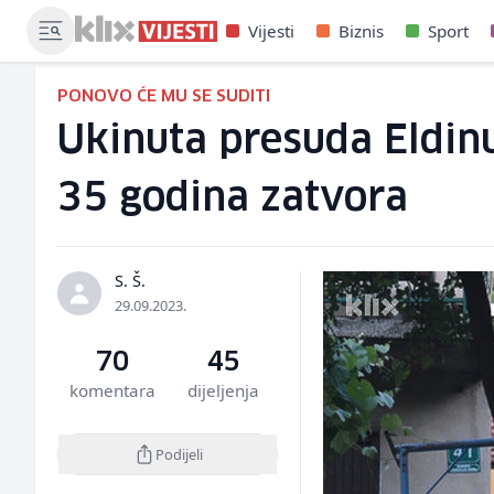
Vijesti
Biznis
Sport
PONOVO ĆE MU SE SUDITI
Ukinuta presuda Eldinu
35 godina zatvora
S. Š.
29.09.2023.
70
45
komentara
dijeljenja
Podijeli