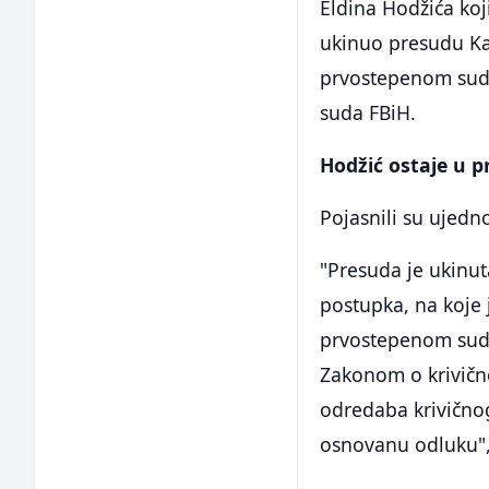
Eldina Hodžića koj
ukinuo presudu Ka
prvostepenom sudu
suda FBiH.
Hodžić ostaje u p
Pojasnili su ujedn
"Presuda je ukinut
postupka, na koje 
prvostepenom sud
Zakonom o krivičn
odredaba krivično
osnovanu odluku", 