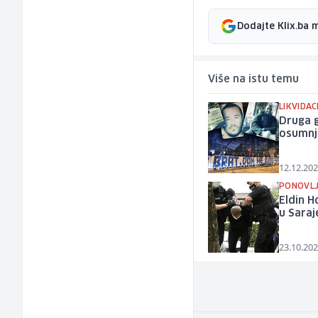
Dodajte Klix.ba 
Više na istu temu
LIKVIDAC
Druga g
osumnji
12.12.202
PONOVLJ
Eldin 
u Saraj
23.10.202