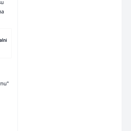
su
ma
alni
rnu"