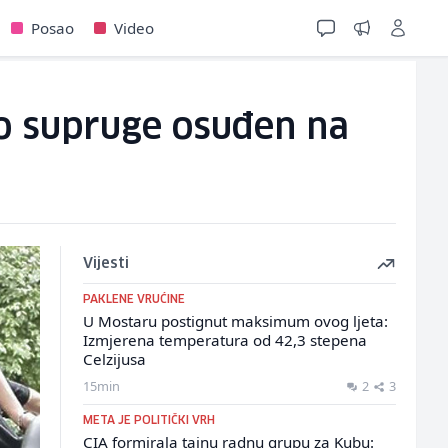
Posao
Video
vo supruge osuđen na
Vijesti
PAKLENE VRUĆINE
U Mostaru postignut maksimum ovog ljeta:
Izmjerena temperatura od 42,3 stepena
Celzijusa
15min
2
3
META JE POLITIČKI VRH
CIA formirala tajnu radnu grupu za Kubu: