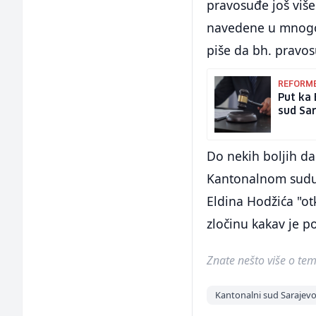
pravosuđe još više
navedene u mnogobr
piše da bh. pravo
REFORM
Put ka 
sud Sar
Do nekih boljih da
Kantonalnom sudu 
Eldina Hodžića "ot
zločinu kakav je po
Znate nešto više o temi 
Kantonalni sud Sarajev