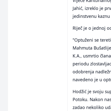
Vijeće Kantonalnog
Jahić, izreklo je 
jedinstvenu kaznu 
Riječ je o jednoj 
"Optuženi se tereti
Mahmuta Bušatlije 
K.A., usmrtio čla
periodu zlostavlja
odobrenja nadležn
navedeno je u optu
Hodžić je svoju su
Potoku. Nakon nasr
zadao nekoliko uda