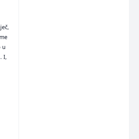
ječ,
eme
o u
 I,