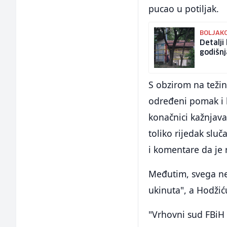
pucao u potiljak.
BOLJAK
Detalji
godišnj
S obzirom na težin
određeni pomak i k
konačnici kažnjava
toliko rijedak sluč
i komentare da je r
Međutim, svega nek
ukinuta", a Hodžić
"Vrhovni sud FBiH