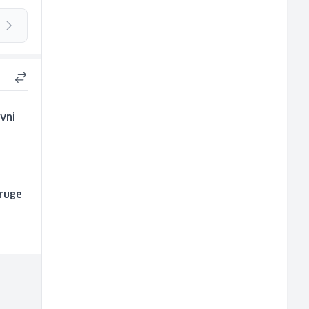
vni
pruge