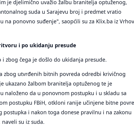
im je djelimično uvažio žalbu branitelja optuženog,
ntonalnog suda u Sarajevu broj i predmet vratio
 na ponovno suđenje", saopćili su za Klix.ba iz Vrho
ritvoru i po ukidanju presude
o i zbog čega je došlo do ukidanja presude.
a zbog utvrđenih bitnih povreda odredbi krivičnog
je ukazano žalbom branitelja optuženog te je
u naloženo da u ponovnom postupku i u skladu sa
om postupku FBiH, otkloni ranije učinjene bitne povr
g postupka i nakon toga donese pravilnu i na zakonu
naveli su iz suda.