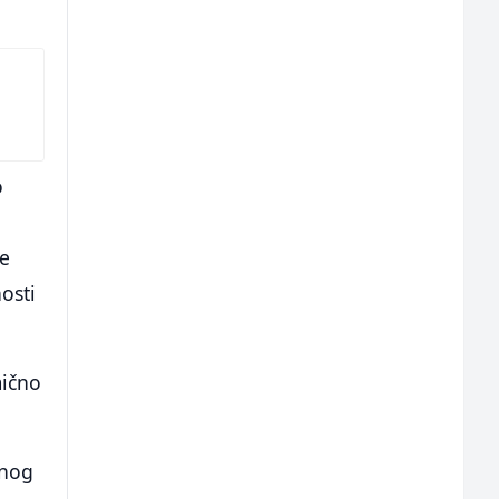
o
je
nosti
mično
enog