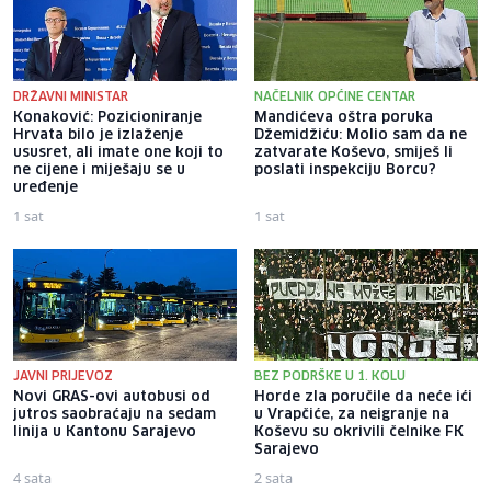
DRŽAVNI MINISTAR
NAČELNIK OPĆINE CENTAR
Konaković: Pozicioniranje
Mandićeva oštra poruka
Hrvata bilo je izlaženje
Džemidžiću: Molio sam da ne
ususret, ali imate one koji to
zatvarate Koševo, smiješ li
ne cijene i miješaju se u
poslati inspekciju Borcu?
uređenje
1 sat
1 sat
JAVNI PRIJEVOZ
BEZ PODRŠKE U 1. KOLU
Novi GRAS-ovi autobusi od
Horde zla poručile da neće ići
jutros saobraćaju na sedam
u Vrapčiće, za neigranje na
linija u Kantonu Sarajevo
Koševu su okrivili čelnike FK
Sarajevo
4 sata
2 sata