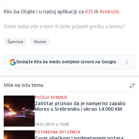
Klix.ba čitajte i u našoj aplikaciji za
iOS
ili
Android
.
Znate nešto više o temi ili želite prijaviti grešku u tekstu?
Špionica
Murex
Dodajte Klix.ba među omiljene izvore na Googlu
Više na istu temu
POČELO SUĐENJE
Zaštitar priznao da je namjerno zapalio
Murex u Srebreniku i ukrao 14.000 KM
18.01.2019. u 10:08
POTVRĐENA OPTUŽNICA
Čuvar pljačkom i podmetanjem požara