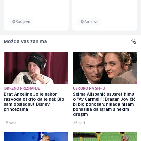
Sarajevo
Sarajevo
Možda vas zanima
ISKRENO PRIZNANJE
USKORO NA SFF-U
Brat Angeline Jolie nakon
Selma Alispahić ususret filmu
razvoda otkrio da je gej: Bio
o "Ay Carmeli": Dragan Jovičić
sam opsjednut Disney
bi bio ponosan; nikada nisam
princezama
pomislila da igram s nekim
drugim
15 sati
15 sati