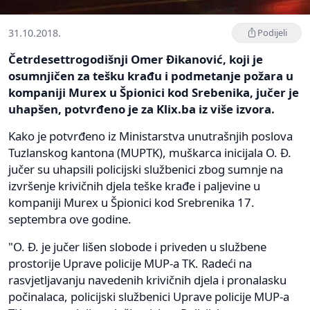
31.10.2018.
Podijeli
Četrdesettrogodišnji Omer Đikanović, koji je
osumnjičen za tešku krađu i podmetanje požara u
kompaniji Murex u Špionici kod Srebenika, jučer je
uhapšen, potvrđeno je za Klix.ba iz više izvora.
Kako je potvrđeno iz Ministarstva unutrašnjih poslova
Tuzlanskog kantona (MUPTK), muškarca inicijala O. Đ.
jučer su uhapsili policijski službenici zbog sumnje na
izvršenje krivičnih djela teške krađe i paljevine u
kompaniji Murex u Špionici kod Srebrenika 17.
septembra ove godine.
"O. Đ. je jučer lišen slobode i priveden u službene
prostorije Uprave policije MUP-a TK. Radeći na
rasvjetljavanju navedenih krivičnih djela i pronalasku
počinalaca, policijski službenici Uprave policije MUP-a