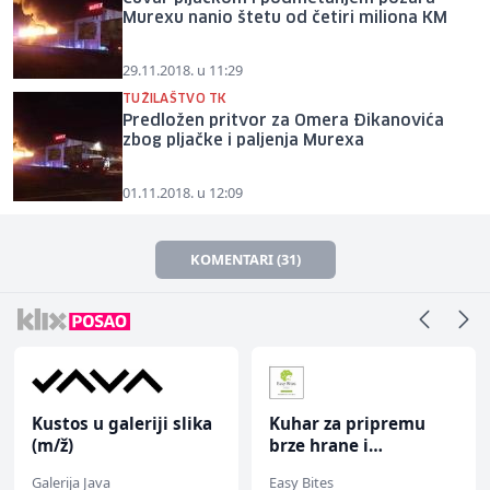
Murexu nanio štetu od četiri miliona KM
29.11.2018. u 11:29
TUŽILAŠTVO TK
Predložen pritvor za Omera Đikanovića
zbog pljačke i paljenja Murexa
01.11.2018. u 12:09
KOMENTARI (31)
Kustos u galeriji slika
Kuhar za pripremu
(m/ž)
brze hrane i
jednostavnih jela (m/
Galerija Java
Easy Bites
ž)