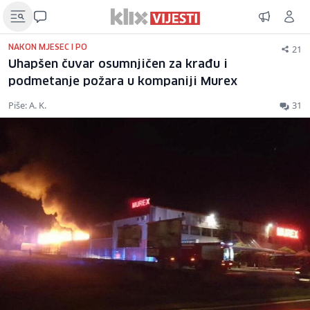
21
NAKON MJESEC I PO
Uhapšen čuvar osumnjičen za krađu i
podmetanje požara u kompaniji Murex
Piše: A. K.
31