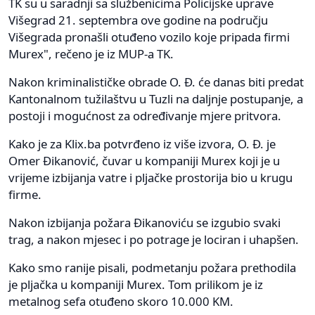
TK su u saradnji sa službenicima Policijske uprave
Višegrad 21. septembra ove godine na području
Višegrada pronašli otuđeno vozilo koje pripada firmi
Murex", rečeno je iz MUP-a TK.
Nakon kriminalističke obrade O. Đ. će danas biti predat
Kantonalnom tužilaštvu u Tuzli na daljnje postupanje, a
postoji i mogućnost za određivanje mjere pritvora.
Kako je za Klix.ba potvrđeno iz više izvora, O. Đ. je
Omer Đikanović, čuvar u kompaniji Murex koji je u
vrijeme izbijanja vatre i pljačke prostorija bio u krugu
firme.
Nakon izbijanja požara Đikanoviću se izgubio svaki
trag, a nakon mjesec i po potrage je lociran i uhapšen.
Kako smo ranije pisali, podmetanju požara prethodila
je pljačka u kompaniji Murex. Tom prilikom je iz
metalnog sefa otuđeno skoro 10.000 KM.