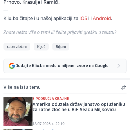
Prhovo, Krasulje i Ramići.
Klix.ba čitajte i u našoj aplikaciji za
iOS
ili
Android
.
Znate nešto više o temi ili želite prijaviti grešku u tekstu?
ratni zločini
Ključ
Biljani
Dodajte Klix.ba među omiljene izvore na Googlu
Više na istu temu
S PODRUČJA KRAJINE
Amerika oduzela državljanstvo optuženiku
za ratne zločine u BiH Seadu Miljkoviću
18.07.2026. u 22:19