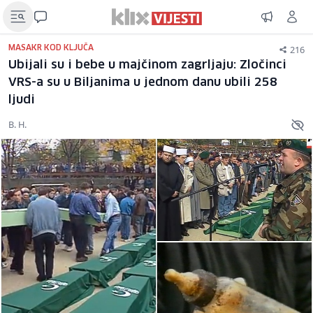
216
MASAKR KOD KLJUČA
Ubijali su i bebe u majčinom zagrljaju: Zločinci
VRS-a su u Biljanima u jednom danu ubili 258
ljudi
B. H.