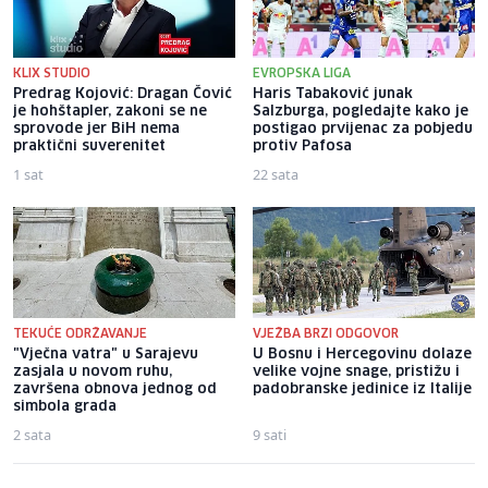
KLIX STUDIO
EVROPSKA LIGA
Predrag Kojović: Dragan Čović
Haris Tabaković junak
je hohštapler, zakoni se ne
Salzburga, pogledajte kako je
sprovode jer BiH nema
postigao prvijenac za pobjedu
praktični suverenitet
protiv Pafosa
1 sat
22 sata
TEKUĆE ODRŽAVANJE
VJEŽBA BRZI ODGOVOR
"Vječna vatra" u Sarajevu
U Bosnu i Hercegovinu dolaze
zasjala u novom ruhu,
velike vojne snage, pristižu i
završena obnova jednog od
padobranske jedinice iz Italije
simbola grada
2 sata
9 sati