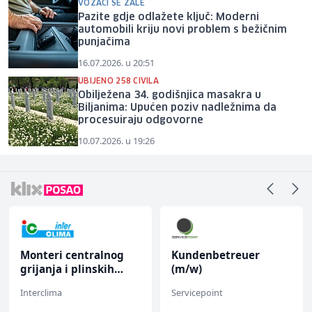
VOZAČI SE ŽALE
Pazite gdje odlažete ključ: Moderni
automobili kriju novi problem s bežičnim
punjačima
16.07.2026. u 20:51
UBIJENO 258 CIVILA
Obilježena 34. godišnjica masakra u
Biljanima: Upućen poziv nadležnima da
procesuiraju odgovorne
10.07.2026. u 19:26
Monteri centralnog
Kundenbetreuer
grijanja i plinskih
(m/w)
instalacija (m)
Interclima
Servicepoint