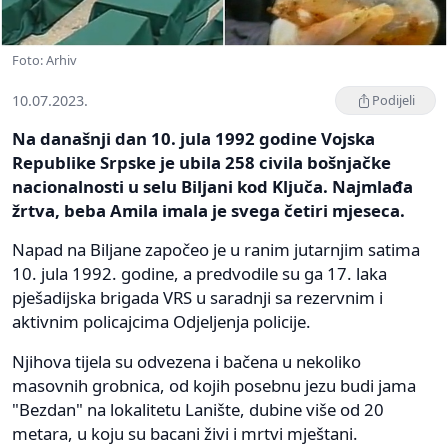
Foto: Arhiv
10.07.2023.
Podijeli
Na današnji dan 10. jula 1992 godine Vojska
Republike Srpske je ubila 258 civila bošnjačke
nacionalnosti u selu Biljani kod Ključa. Najmlađa
žrtva, beba Amila imala je svega četiri mjeseca.
Napad na Biljane započeo je u ranim jutarnjim satima
10. jula 1992. godine, a predvodile su ga 17. laka
pješadijska brigada VRS u saradnji sa rezervnim i
aktivnim policajcima Odjeljenja policije.
Njihova tijela su odvezena i bačena u nekoliko
masovnih grobnica, od kojih posebnu jezu budi jama
"Bezdan" na lokalitetu Lanište, dubine više od 20
metara, u koju su bacani živi i mrtvi mještani.