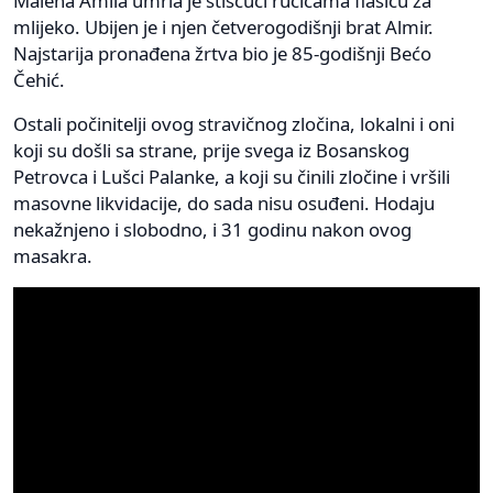
Malena Amila umrla je stiščući ručicama flašicu za
mlijeko. Ubijen je i njen četverogodišnji brat Almir.
Najstarija pronađena žrtva bio je 85-godišnji Bećo
Čehić.
Ostali počinitelji ovog stravičnog zločina, lokalni i oni
koji su došli sa strane, prije svega iz Bosanskog
Petrovca i Lušci Palanke, a koji su činili zločine i vršili
masovne likvidacije, do sada nisu osuđeni. Hodaju
nekažnjeno i slobodno, i 31 godinu nakon ovog
masakra.