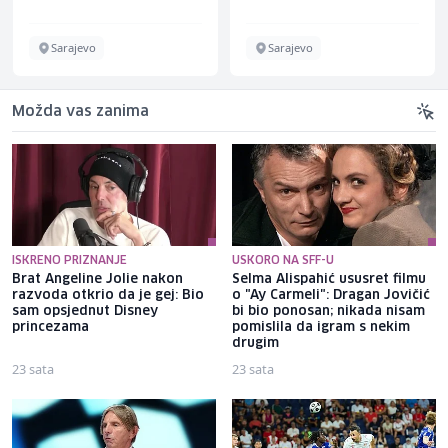
Sarajevo
Sarajevo
Možda vas zanima
ISKRENO PRIZNANJE
USKORO NA SFF-U
Brat Angeline Jolie nakon
Selma Alispahić ususret filmu
razvoda otkrio da je gej: Bio
o "Ay Carmeli": Dragan Jovičić
sam opsjednut Disney
bi bio ponosan; nikada nisam
princezama
pomislila da igram s nekim
drugim
23 sata
23 sata