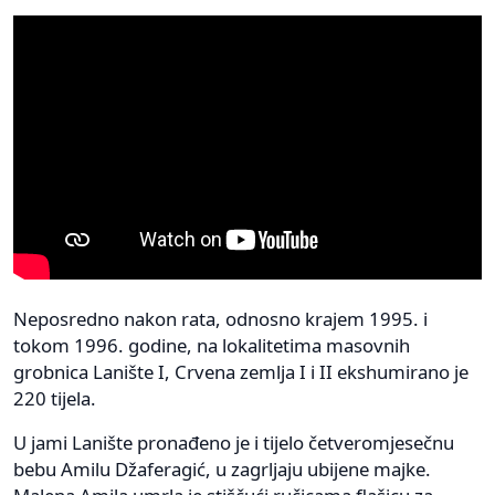
Neposredno nakon rata, odnosno krajem 1995. i
tokom 1996. godine, na lokalitetima masovnih
grobnica Lanište I, Crvena zemlja I i II ekshumirano je
220 tijela.
U jami Lanište pronađeno je i tijelo četveromjesečnu
bebu Amilu Džaferagić, u zagrljaju ubijene majke.