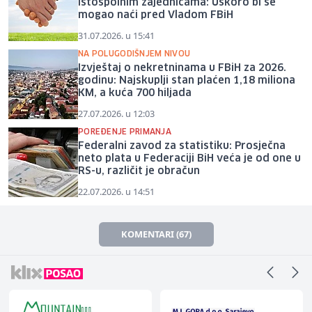
istospolnim zajednicama: Uskoro bi se
mogao naći pred Vladom FBiH
31.07.2026. u 15:41
NA POLUGODIŠNJEM NIVOU
Izvještaj o nekretninama u FBiH za 2026.
godinu: Najskuplji stan plaćen 1,18 miliona
KM, a kuća 700 hiljada
27.07.2026. u 12:03
POREĐENJE PRIMANJA
Federalni zavod za statistiku: Prosječna
neto plata u Federaciji BiH veća je od one u
RS-u, različit je obračun
22.07.2026. u 14:51
KOMENTARI (67)