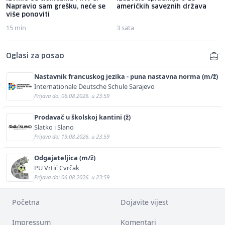
Napravio sam grešku, neće se
američkih saveznih država
više ponoviti
15 min
3 sata
Oglasi za posao
Nastavnik francuskog jezika - puna nastavna norma (m/ž)
Internationale Deutsche Schule Sarajevo
Prijava do: 06.08.2026. u 23:59
Prodavač u školskoj kantini (ž)
Slatko i Slano
Prijava do: 19.08.2026. u 23:59
Odgajateljica (m/ž)
PU Vrtić Cvrčak
Prijava do: 06.08.2026. u 23:59
Početna
Dojavite vijest
Impressum
Komentari