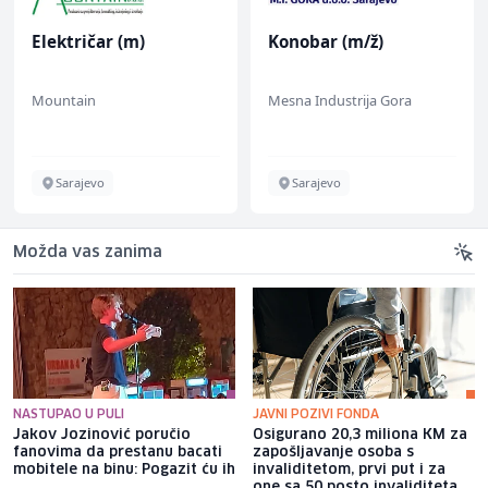
Električar (m)
Konobar (m/ž)
Mountain
Mesna Industrija Gora
Sarajevo
Sarajevo
Možda vas zanima
NASTUPAO U PULI
JAVNI POZIVI FONDA
Jakov Jozinović poručio
Osigurano 20,3 miliona KM za
fanovima da prestanu bacati
zapošljavanje osoba s
mobitele na binu: Pogazit ću ih
invaliditetom, prvi put i za
one sa 50 posto invaliditeta