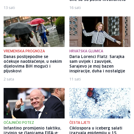
13 sati
16 sati
VREMENSKA PROGNOZA
HRVATSKA GLUMICA
Danas poslijepodne se
Daria Lorenci Flatz: Sarajka
očekuje naoblačenje, u nekim
sam uvijek i zauvijek,
dijelovima BiH mogući i
Sarajevo je moj bazen
pljuskovi
inspiracije, duha i nostalgije
2 sata
11 sati
OČAJNIČKI POTEZ
ČESTA LJETI
Infantino promijenio taktiku,
Ciklospora u iceberg salati
izvinio se članicama FIFA-e:
izazvala epidemiju u 15