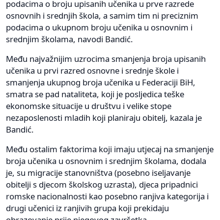
podacima o broju upisanih učenika u prve razrede
osnovnih i srednjih škola, a samim tim ni preciznim
podacima o ukupnom broju učenika u osnovnim i
srednjim školama, navodi Bandić.
Među najvažnijim uzrocima smanjenja broja upisanih
učenika u prvi razred osnovne i srednje škole i
smanjenja ukupnog broja učenika u Federaciji BiH,
smatra se pad nataliteta, koji je posljedica teške
ekonomske situacije u društvu i velike stope
nezaposlenosti mladih koji planiraju obitelj, kazala je
Bandić.
Među ostalim faktorima koji imaju utjecaj na smanjenje
broja učenika u osnovnim i srednjim školama, dodala
je, su migracije stanovništva (posebno iseljavanje
obitelji s djecom školskog uzrasta), djeca pripadnici
romske nacionalnosti kao posebno ranjiva kategorija i
drugi učenici iz ranjivih grupa koji prekidaju
obrazovanje prije njegovog završetka.