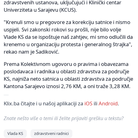
zdravstvenih ustanova, uključujući i Klinički centar
Univerziteta u Sarajevu (KCUS).
"Krenuli smo u pregovore za korekciju satnice i nismo
uspjeli. Svi zakonski rokovi su prošli, nije bilo volje
Vlade KS da se ispoštuje naš zahtjev, mi smo odlučili da
krenemo u organizaciju protesta i generalnog štrajka",
rekao nam je Sadiković.
Prema Kolektivnom ugovoru o pravima i obavezama
poslodavaca i radnika u oblasti zdravstva za područje
KS, najniža neto satnica u oblasti zdravstva za područje
Kantona Sarajevo iznosi 2,76 KM, a oni traže 3,28 KM.
Klix.ba čitajte i u našoj aplikaciji za
iOS
ili
Android
.
Znate nešto više o temi ili želite prijaviti grešku u tekstu?
Vlada KS
zdravstveni radnici