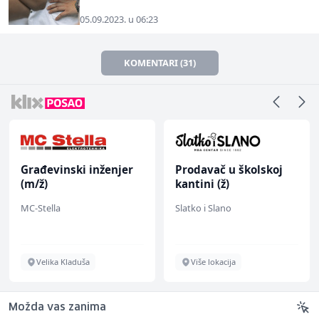
05.09.2023. u 06:23
KOMENTARI (31)
Građevinski inženjer
Prodavač u školskoj
(m/ž)
kantini (ž)
MC-Stella
Slatko i Slano
Velika Kladuša
Više lokacija
Možda vas zanima