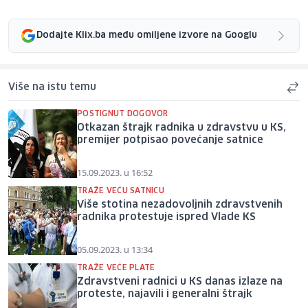
Dodajte Klix.ba među omiljene izvore na Googlu
Više na istu temu
POSTIGNUT DOGOVOR
Otkazan štrajk radnika u zdravstvu u KS,
premijer potpisao povećanje satnice
15.09.2023. u 16:52
TRAŽE VEĆU SATNICU
Više stotina nezadovoljnih zdravstvenih
radnika protestuje ispred Vlade KS
05.09.2023. u 13:34
TRAŽE VEĆE PLATE
Zdravstveni radnici u KS danas izlaze na
proteste, najavili i generalni štrajk