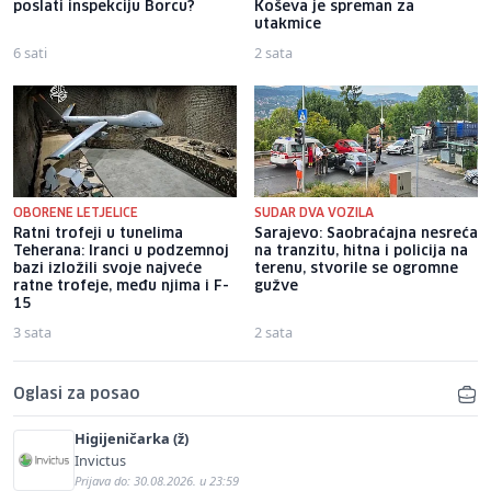
poslati inspekciju Borcu?
Koševa je spreman za
utakmice
6 sati
2 sata
OBORENE LETJELICE
SUDAR DVA VOZILA
Ratni trofeji u tunelima
Sarajevo: Saobraćajna nesreća
Teherana: Iranci u podzemnoj
na tranzitu, hitna i policija na
bazi izložili svoje najveće
terenu, stvorile se ogromne
ratne trofeje, među njima i F-
gužve
15
3 sata
2 sata
Oglasi za posao
Higijeničarka (ž)
Invictus
Prijava do: 30.08.2026. u 23:59