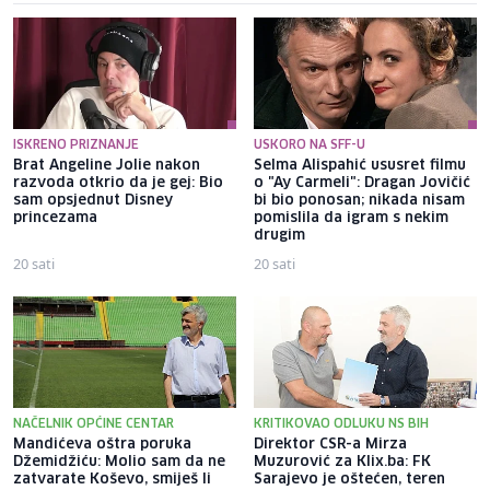
ISKRENO PRIZNANJE
USKORO NA SFF-U
Brat Angeline Jolie nakon
Selma Alispahić ususret filmu
razvoda otkrio da je gej: Bio
o "Ay Carmeli": Dragan Jovičić
sam opsjednut Disney
bi bio ponosan; nikada nisam
princezama
pomislila da igram s nekim
drugim
20 sati
20 sati
NAČELNIK OPĆINE CENTAR
KRITIKOVAO ODLUKU NS BIH
Mandićeva oštra poruka
Direktor CSR-a Mirza
Džemidžiću: Molio sam da ne
Muzurović za Klix.ba: FK
zatvarate Koševo, smiješ li
Sarajevo je oštećen, teren