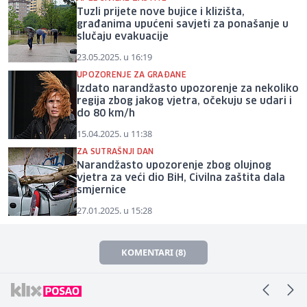
Tuzli prijete nove bujice i klizišta,
građanima upućeni savjeti za ponašanje u
slučaju evakuacije
23.05.2025. u 16:19
UPOZORENJE ZA GRAĐANE
Izdato narandžasto upozorenje za nekoliko
regija zbog jakog vjetra, očekuju se udari i
do 80 km/h
15.04.2025. u 11:38
ZA SUTRAŠNJI DAN
Narandžasto upozorenje zbog olujnog
vjetra za veći dio BiH, Civilna zaštita dala
smjernice
27.01.2025. u 15:28
KOMENTARI (8)