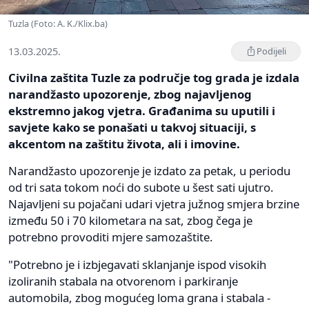
Tuzla (Foto: A. K./Klix.ba)
13.03.2025.
Podijeli
Civilna zaštita Tuzle za područje tog grada je izdala
narandžasto upozorenje, zbog najavljenog
ekstremno jakog vjetra. Građanima su uputili i
savjete kako se ponašati u takvoj situaciji, s
akcentom na zaštitu života, ali i imovine.
Narandžasto upozorenje je izdato za petak, u periodu
od tri sata tokom noći do subote u šest sati ujutro.
Najavljeni su pojačani udari vjetra južnog smjera brzine
između 50 i 70 kilometara na sat, zbog čega je
potrebno provoditi mjere samozaštite.
"Potrebno je i izbjegavati sklanjanje ispod visokih
izoliranih stabala na otvorenom i parkiranje
automobila, zbog mogućeg loma grana i stabala -