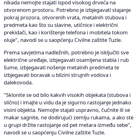
nikada nemojte stajati ispod visokog drveća na
otvorenom prostoru. Potrebno je izbjegavati stajanje
pokraj prozora, otvorenih vrata, metalnih stubova i
predmeta kao što su slavine, utičnice i električni
prekidači, kao i korištenje telefona i mobitela tokom
oluje", navodi se u saopćenju Civilne zaštite Tuzle.
Prema savjetima nadležnih, potrebno je isključiti sve
električne uređaje, izbjegavati osamljena stabla i rub
šume, izbjegavati nošenje metalnih predmeta te
izbjegavati boravak u blizini strujnih vodova i
dalekovoda.
"Sklonite se od bilo kakvih visokih objekata (stubova i
slično) i imajte u vidu da je sigurno rastojanje jednako
visini objekta. Nemojte stajati uspravno, čučnite ili se
makar sagnite, ne dodirujući zemlju rukama, a ako ste
u grupi držite rastojanje od pet metara između sebe",
navodi se u saopćenju Civilne zaštite Tuzle.