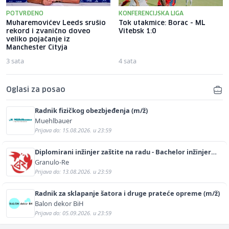
POTVRĐENO
KONFERENCIJSKA LIGA
Muharemovićev Leeds srušio
Tok utakmice: Borac - ML
rekord i zvanično doveo
Vitebsk 1:0
veliko pojačanje iz
Manchester Cityja
3 sata
4 sata
Oglasi za posao
Radnik fizičkog obezbjeđenja (m/ž)
Muehlbauer
Prijava do: 15.08.2026. u 23:59
Diplomirani inžinjer zaštite na radu - Bachelor inžinjer
sigurnosti i pomoći (m/ž)
Granulo-Re
Prijava do: 13.08.2026. u 23:59
Radnik za sklapanje šatora i druge prateće opreme (m/ž)
Balon dekor BiH
Prijava do: 05.09.2026. u 23:59