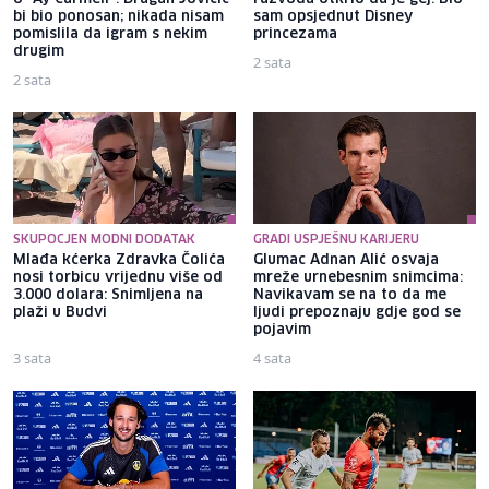
bi bio ponosan; nikada nisam
sam opsjednut Disney
pomislila da igram s nekim
princezama
drugim
2 sata
2 sata
SKUPOCJEN MODNI DODATAK
GRADI USPJEŠNU KARIJERU
Mlađa kćerka Zdravka Čolića
Glumac Adnan Alić osvaja
nosi torbicu vrijednu više od
mreže urnebesnim snimcima:
3.000 dolara: Snimljena na
Navikavam se na to da me
plaži u Budvi
ljudi prepoznaju gdje god se
pojavim
3 sata
4 sata