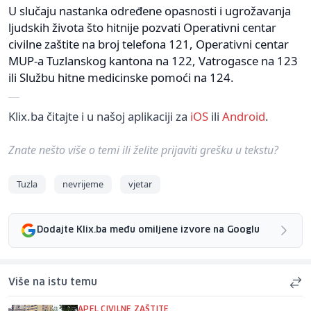
U slučaju nastanka određene opasnosti i ugrožavanja
ljudskih života što hitnije pozvati Operativni centar
civilne zaštite na broj telefona 121, Operativni centar
MUP-a Tuzlanskog kantona na 122, Vatrogasce na 123
ili Službu hitne medicinske pomoći na 124.
Klix.ba čitajte i u našoj aplikaciji za
iOS
ili
Android
.
Znate nešto više o temi ili želite prijaviti grešku u tekstu?
Tuzla
nevrijeme
vjetar
Dodajte Klix.ba među omiljene izvore na Googlu
Više na istu temu
APEL CIVILNE ZAŠTITE