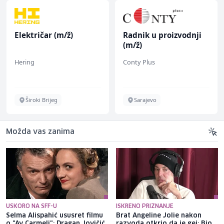
Električar (m/ž)
Radnik u proizvodnji
(m/ž)
Hering
Conty Plus
Široki Brijeg
Sarajevo
Možda vas zanima
USKORO NA SFF-U
ISKRENO PRIZNANJE
Selma Alispahić ususret filmu
Brat Angeline Jolie nakon
o "Ay Carmeli": Dragan Jovičić
razvoda otkrio da je gej: Bio