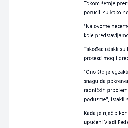
Tokom šetnje prema
poručili su kako n
"Na ovome nećemo 
koje predstavljamo"
Također, istakli su
protesti mogli preć
"Ono što je egzaktn
snagu da pokrenemo
radničkih problema
poduzme", istakli 
Kada je riječ o kon
upućeni Vladi Fede