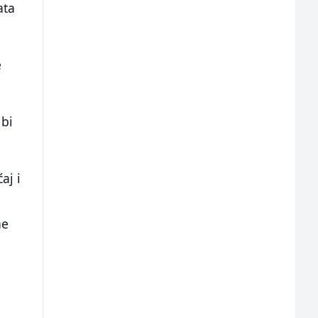
ata
e
 bi
aj i
ne