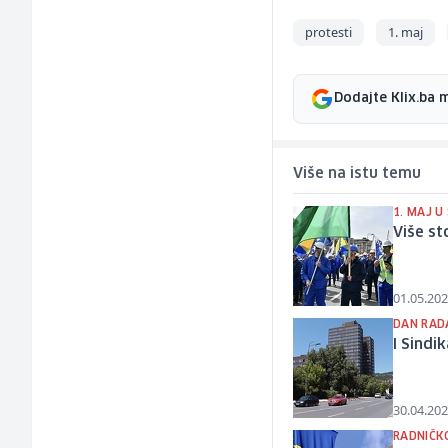
protesti
1. maj
Dodajte Klix.ba 
Više na istu temu
1. MAJ U
Više st
01.05.202
DAN RAD
I Sindi
30.04.202
RADNIČK