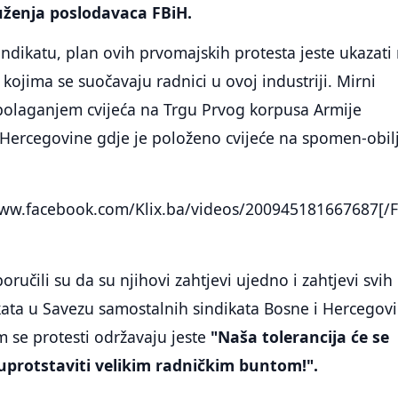
uženja poslodavaca FBiH.
indikatu, plan ovih prvomajskih protesta jeste ukazati
kojima se suočavaju radnici u ovoj industriji. Mirni
 polaganjem cvijeća na Trgu Prvog korpusa Armije
 Hercegovine gdje je položeno cvijeće na spomen-obil
www.facebook.com/Klix.ba/videos/200945181667687[/
oručili su da su njihovi zahtjevi ujedno i zahtjevi svih
ikata u Savezu samostalnih sindikata Bosne i Hercegov
 se protesti održavaju jeste
"Naša tolerancija će se
uprotstaviti velikim radničkim buntom!".