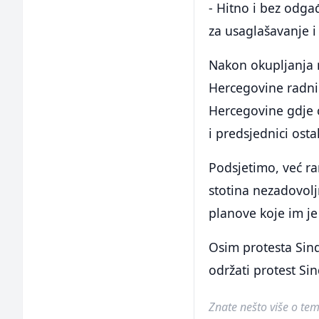
- Hitno i bez odga
za usaglašavanje i
Nakon okupljanja 
Hercegovine radnic
Hercegovine gdje će
i predsjednici osta
Podsjetimo, već ra
stotina nezadovoljn
planove koje im je
Osim protesta Sind
održati protest Sin
Znate nešto više o temi 