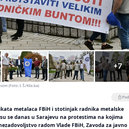
+7
om (Foto: I. Š./Klix.ba)
Podi
ikata metalaca FBiH i stotinjak radnika metalske
i su se danas u Sarajevu na protestima na kojima
i nezadovoljstvo radom Vlade FBiH, Zavoda za javno