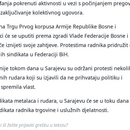
đanja pokrenuti aktivnosti u vezi s počinjanjem prego
 zaključivanje kolektivnog ugovora.
na Trgu Prvog korpusa Armije Republike Bosne i
i će se uputiti prema zgradi Vlade Federacije Bosne i
 iznijeti svoje zahtjeve. Protestima radnika pridružit 
lih sindikata u Federaciji BiH.
nije tokom dana u Sarajevu su održani protesti nekoli
ih rudara koji su izjavili da ne prihvataju politiku i
 spremila vlast.
ikata metalaca i rudara, u Sarajevu će se u toku dana
dikata radnika trgovine i uslužnih djelatnosti.
ili želite prijaviti grešku u tekstu?