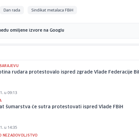
Dan rada
Sindikat metalaca FBiH
među omiljene izvore na Googlu
 SARAJEVU
otina rudara protestovalo ispred zgrade Vlade Federacije Bi
1. u 09:13
A
kat šumarstva će sutra protestovati ispred Vlade FBiH
1. u 14:35
O NEZADOVOLJSTVO