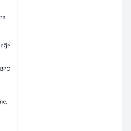
 na
ježje
FBPO
ine,