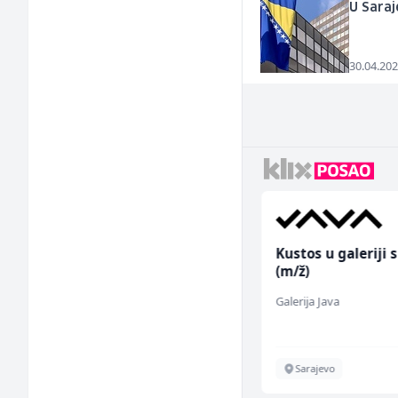
U Saraj
30.04.202
Monteri centralnog
Kustos u galeriji s
grijanja i plinskih
(m/ž)
instalacija (m)
Interclima
Galerija Java
Sarajevo
Sarajevo