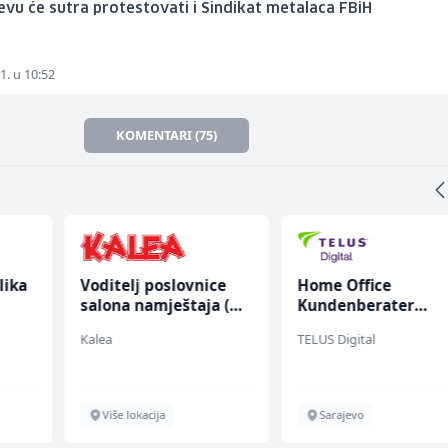
evu će sutra protestovati i Sindikat metalaca FBiH
1. u 10:52
KOMENTARI (75)
lika
Voditelj poslovnice
Home Office
salona namještaja (m/
Kundenberater
ž)
(m/w/d) für Vattenf
Kalea
TELUS Digital
Više lokacija
Sarajevo