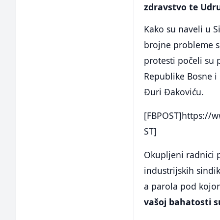
zdravstvo te Udr
Kako su naveli u S
brojne probleme s 
protesti počeli su
Republike Bosne i
Đuri Đakoviću.
[FBPOST]https://
ST]
Okupljeni radnici p
industrijskih sind
a parola pod kojom
vašoj bahatosti s