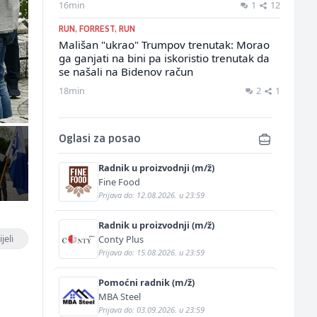
16min
1
12
RUN, FORREST, RUN
Mališan "ukrao" Trumpov trenutak: Morao
ga ganjati na bini pa iskoristio trenutak da
se našali na Bidenov račun
18min
2
1
Oglasi za posao
Radnik u proizvodnji (m/ž)
Fine Food
Prijava do: 12.08.2026. u 23:59
Radnik u proizvodnji (m/ž)
jeli
Conty Plus
Prijava do: 15.08.2026. u 23:59
Pomoćni radnik (m/ž)
MBA Steel
Prijava do: 03.09.2026. u 23:59