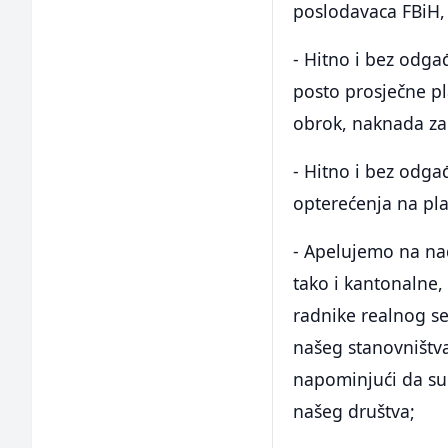
poslodavaca FBiH, 
- Hitno i bez odgađ
posto prosječne pl
obrok, naknada za 
- Hitno i bez odga
opterećenja na pla
- Apelujemo na nad
tako i kantonalne,
radnike realnog se
našeg stanovništva
napominjući da su p
našeg društva;