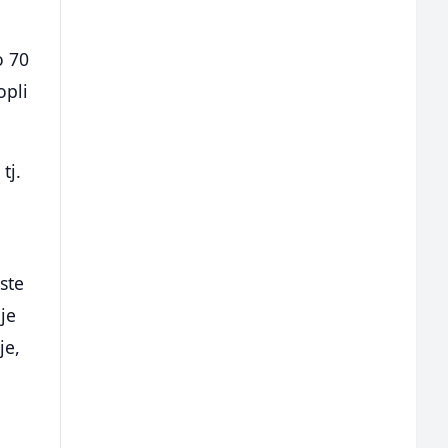
o 70
opli
tj.
e
ste
je
je,