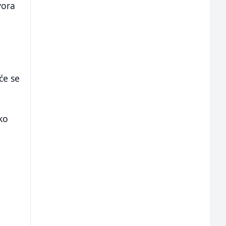
vora
će se
ko