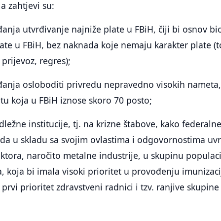
a zahtjevi su:
anja utvrđivanje najniže plate u FBiH, čiji bi osnov bi
ate u FBiH, bez naknada koje nemaju karakter plate (t
prijevoz, regres);
đanja osloboditi privredu nepravedno visokih nameta, 
tu koja u FBiH iznose skoro 70 posto;
ležne institucije, tj. na krizne štabove, kako federaln
 da u skladu sa svojim ovlastima i odgovornostima uvr
ktora, naročito metalne industrije, u skupinu populaci
, koja bi imala visoki prioritet u provođenju imunizaci
rvi prioritet zdravstveni radnici i tzv. ranjive skupine