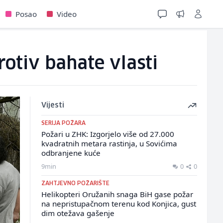
Posao
Video
rotiv bahate vlasti
Vijesti
SERIJA POŽARA
Požari u ZHK: Izgorjelo više od 27.000
kvadratnih metara rastinja, u Sovićima
odbranjene kuće
9min
0
0
ZAHTJEVNO POŽARIŠTE
Helikopteri Oružanih snaga BiH gase požar
na nepristupačnom terenu kod Konjica, gust
dim otežava gašenje