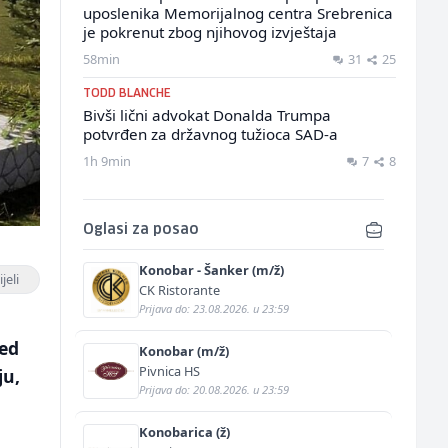
uposlenika Memorijalnog centra Srebrenica
je pokrenut zbog njihovog izvještaja
58min
31
25
TODD BLANCHE
Bivši lični advokat Donalda Trumpa
potvrđen za državnog tužioca SAD-a
1h 9min
7
8
Oglasi za posao
Konobar - Šanker (m/ž)
jeli
CK Ristorante
Prijava do: 23.08.2026. u 23:59
jed
Konobar (m/ž)
Pivnica HS
ju,
Prijava do: 20.08.2026. u 23:59
Konobarica (ž)