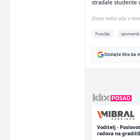
stradale studente 
Znate nešto više o temi 
Posušje
spomenik
Dodajte Klix.ba 
Higijeničarka (ž)
Voditelj - Poslovo
radova na gradili
(m/ž)