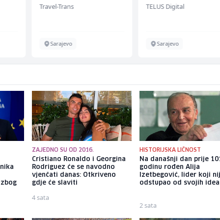
Travel-Trans
TELUS Digital
renommiertes
Schuhunternehme
Sarajevo
Sarajevo
ZAJEDNO SU OD 2016.
HISTORIJSKA LIČNOST
Cristiano Ronaldo i Georgina
Na današnji dan prije 10
enika
Rodriguez će se navodno
godinu rođen Alija
vjenčati danas: Otkriveno
Izetbegović, lider koji ni
 zbog
gdje će slaviti
odstupao od svojih idea
4 sata
2 sata