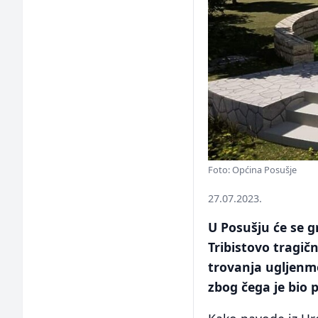
Foto: Općina Posušje
27.07.2023.
U Posušju će se g
Tribistovo tragič
trovanja ugljenmo
zbog čega je bio p