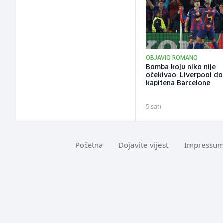
OBJAVIO ROMANO
Bomba koju niko nije
očekivao: Liverpool d
kapitena Barcelone
5 sati
Dojavite vijest
Impressu
Početna