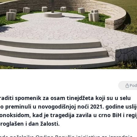
Podi
raditi spomenik za osam tinejdžeta koji su u selu
no preminuli u novogodišnjoj noći 2021. godine usli
noksidom, kad je tragedija zavila u crno BiH i regi
roglašen i dan žalosti.