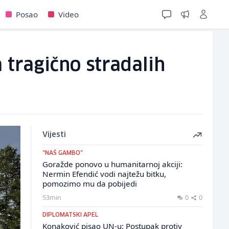
Posao
Video
tragično stradalih
Vijesti
"NAŠ GAMBO"
Goražde ponovo u humanitarnoj akciji:
Nermin Efendić vodi najtežu bitku,
pomozimo mu da pobijedi
53min
0
0
DIPLOMATSKI APEL
Konaković pisao UN-u: Postupak protiv