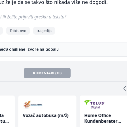
uz želje da se takvo što nikada više ne dogodi.
ili želite prijaviti grešku u tekstu?
Tribistovo
tragedija
među omiljene izvore na Googlu
KOMENTARI (10)
đa
Vozač autobusa (m/ž)
Home Office
štu
Kundenberater
(m/w/d) für ein