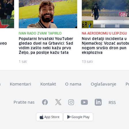
IVAN RADO ZVANI TAPIRLO
NA AERODROMU U LEIPZIGU
Popularni hrvatski YouTuber
Novi detalji incidenta u
oveo
gledao duel na Grbavici: Sad
Njemačkoj: Vozač autob
vidim zašto neki kažu prvo
nogom srušio dron pun
Željo, pa poslije kažu tata
eksploziva
1 sat
13 sati
m
Komentari
Kontakt
O nama
Oglašavanje
P
Facebook
YouTube
LinkedIn
Twitter
Instagram
RSS
Pratite nas
App Store
Google Play