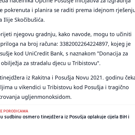
da načelnika Općine Posušje inicijativa za izgradnja
e pokrenuta i planira se raditi prema idejnom rješenj
Ilije Skočibušića.
prijeti njegovu gradnju, kako navode, mogu to učiniti
priloga na broj računa: 3382002264224897, kojeg je
osušje kod UniCredit Bank, s naznakom "Donacija za
bilježja za stradalu djecu u Tribistovu".
inejdžera iz Rakitna i Posušja Novu 2021. godinu ček
eljima u vikendici u Tribistovu kod Posušja i tragično
 trovanja ugljenmonoksidom.
ĆE PORODICAMA
u sudbinu osmero tinejdžera iz Posušja oplakuje cijela BiH i