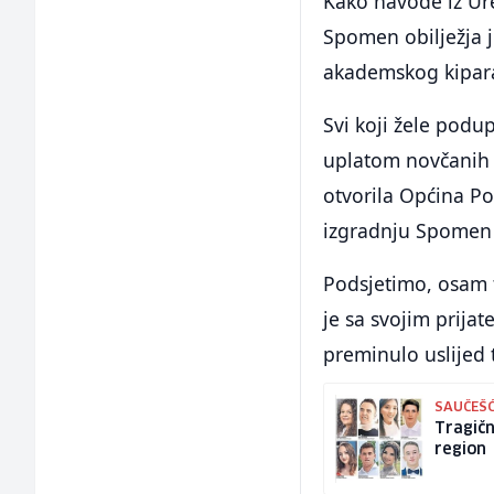
Kako navode iz Ure
Spomen obilježja j
akademskog kipara 
Svi koji žele podu
uplatom novčanih 
otvorila Općina P
izgradnju Spomen o
Podsjetimo, osam t
je sa svojim prijat
preminulo uslijed
SAUČEŠ
Tragičn
region