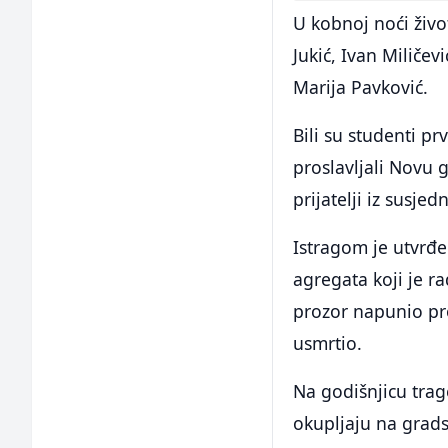
U kobnoj noći živo
Jukić, Ivan Miličev
Marija Pavković.
Bili su studenti pr
proslavljali Novu g
prijatelji iz susje
Istragom je utvrđe
agregata koji je 
prozor napunio pro
usmrtio.
Na godišnjicu tra
okupljaju na grads