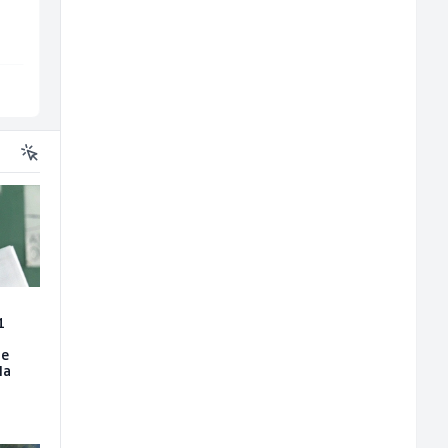
Embers Call Center & Marketing
Slatko i Slano
n
Više lokacija
Više lokacija
1
je
la