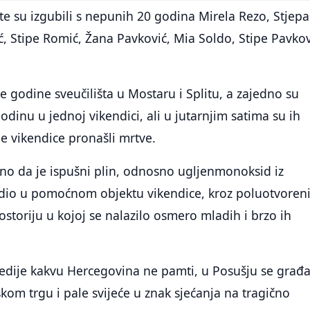
te su izgubili s nepunih 20 godina Mirela Rezo, Stjep
ić, Stipe Romić, Žana Pavković, Mia Soldo, Stipe Pavkov
ve godine sveučilišta u Mostaru i Splitu, a zajedno su
odinu u jednoj vikendici, ali u jutarnjim satima su ih
dne vikendice pronašli mrtve.
no da je ispušni plin, odnosno ugljenmonoksid iz
radio u pomoćnom objektu vikendice, kroz poluotvoren
storiju u kojoj se nalazilo osmero mladih i brzo ih
gedije kakvu Hercegovina ne pamti, u Posušju se građa
kom trgu i pale svijeće u znak sjećanja na tragično