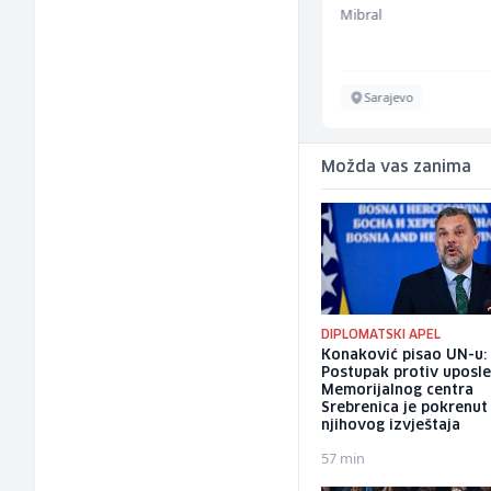
Invictus
Mibral
Sarajevo
Sarajevo
Možda vas zanima
DIPLOMATSKI APEL
Konaković pisao UN-u:
Postupak protiv uposl
Memorijalnog centra
Srebrenica je pokrenut
njihovog izvještaja
57 min