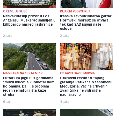
O ČEMU JE RIJEČ
KLJUČNI PLOVNI PUT
Nesvakidašnji prizor u Los
Iranska revolucionarna garda:
Angelesu: Muškarac snimljen u
Hormuški moreuz se otvara
billboardu nasred raskrsnice
tek kad SAD ispuni naše
uslove
2 sata
2 sata
MAGISTRALNA CESTA M-17
OBJAVIO DAVID MURGIA
Putnici ka jugu BiH godinama
Otkriveni rezultati tajnog
"muku muče" s kilometarskim
glasanja Vatikana o fenomenu
kolonama: Da li je problem
Međugorja: Većina crkvenih
jedan semafor i šta kaže
zvaničnika ne vidi ništa
struka
nadnaravno
6 sati
4 sata