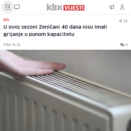
23
BIH
U ovoj sezoni Zeničani 40 dana nisu imali
grijanje u punom kapacitetu
Piše: N. N.
6