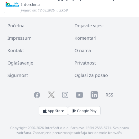
Interclima
Prijava do: 12.08.2026. u 23:59
Početna
Dojavite vijest
Impressum
Komentari
Kontakt
O nama
Oglašavanje
Privatnost
Sigurnost
Oglasi za posao
Facebook
YouTube
LinkedIn
Twitter
Instagram
RSS
App Store
Google Play
Copyright 2000-2026 InterSoft d.o.o. Sarajevo. ISSN 2566-3771. Sva prava
zadržana. Zabranjeno preuzimanje sadržaja bez dozvole izdavača.