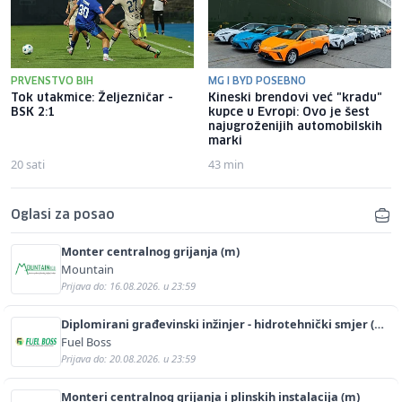
PRVENSTVO BIH
MG I BYD POSEBNO
Tok utakmice: Željezničar -
Kineski brendovi već "kradu"
BSK 2:1
kupce u Evropi: Ovo je šest
najugroženijih automobilskih
marki
20 sati
43 min
Oglasi za posao
Monter centralnog grijanja (m)
Mountain
Prijava do: 16.08.2026. u 23:59
Diplomirani građevinski inžinjer - hidrotehnički smjer (m/
ž)
Fuel Boss
Prijava do: 20.08.2026. u 23:59
Monteri centralnog grijanja i plinskih instalacija (m)