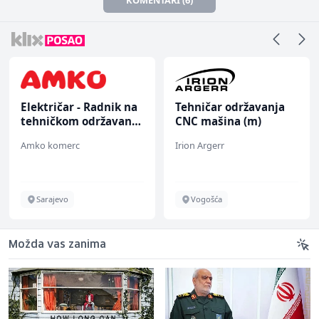
Električar - Radnik na
Tehničar održavanja
tehničkom održavanju
CNC mašina (m)
(m/ž)
Amko komerc
Irion Argerr
Sarajevo
Vogošća
Možda vas zanima