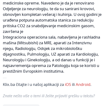
medicinske opreme. Navedeno je da je renovirano
Odjeljenje za neurologiju, te da su sanirani krovovi,
obnovljen kompletan vešeraj i kuhinja. U ovoj godini je
urađena potpuna automatska stanica za redukciju
pritiska CO2 za snabdijevanje medicinskim gasom,
završena je
Integraciona operaciona sala, nabavljena je rashladna
mašina (Mitsubishi) za MRI, aparati za Intenzivnu
njegu, Radiologiju, Odsjek za mikrobiološku
dijagnostiku, Pulmologiju, UZ aparati za Kardiologiju,
Neurologiju i Ginekologiju, a od danas u funkciji je i
najsavremenija oprema za Patologiju koja se koristi u
prestižnim Evropskim institutima.
Klix.ba čitajte i u našoj aplikaciji za
iOS
ili
Android
.
Znate nešto više o temi ili želite prijaviti grešku u tekstu?