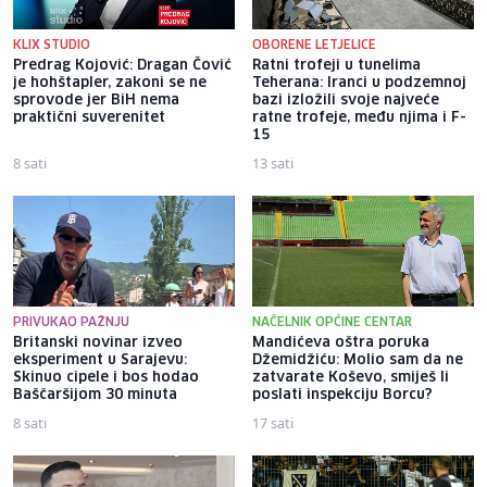
KLIX STUDIO
OBORENE LETJELICE
Predrag Kojović: Dragan Čović
Ratni trofeji u tunelima
je hohštapler, zakoni se ne
Teherana: Iranci u podzemnoj
sprovode jer BiH nema
bazi izložili svoje najveće
praktični suverenitet
ratne trofeje, među njima i F-
15
8 sati
13 sati
PRIVUKAO PAŽNJU
NAČELNIK OPĆINE CENTAR
Britanski novinar izveo
Mandićeva oštra poruka
eksperiment u Sarajevu:
Džemidžiću: Molio sam da ne
Skinuo cipele i bos hodao
zatvarate Koševo, smiješ li
Baščaršijom 30 minuta
poslati inspekciju Borcu?
8 sati
17 sati