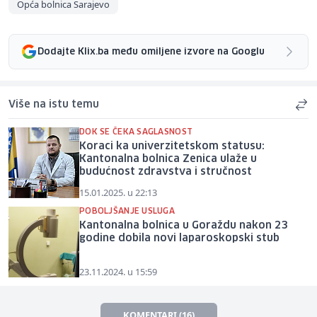
Opća bolnica Sarajevo
Dodajte Klix.ba među omiljene izvore na Googlu
Više na istu temu
DOK SE ČEKA SAGLASNOST
Koraci ka univerzitetskom statusu:
Kantonalna bolnica Zenica ulaže u
budućnost zdravstva i stručnost
15.01.2025. u 22:13
POBOLJŠANJE USLUGA
Kantonalna bolnica u Goraždu nakon 23
godine dobila novi laparoskopski stub
23.11.2024. u 15:59
KOMENTARI (16)