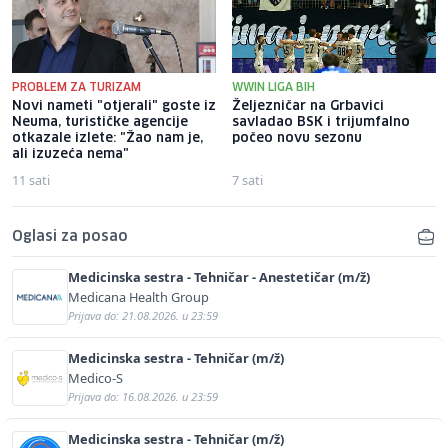
PROBLEM ZA TURIZAM
WWIN LIGA BIH
Novi nameti "otjerali" goste iz
Željezničar na Grbavici
Neuma, turističke agencije
savladao BSK i trijumfalno
otkazale izlete: "Žao nam je,
počeo novu sezonu
ali izuzeća nema"
11 sati
7 sati
Oglasi za posao
Medicinska sestra - Tehničar - Anestetičar (m/ž)
Medicana Health Group
Prijava do: 21.08.2026. u 23:59
Medicinska sestra - Tehničar (m/ž)
Medico-S
Prijava do: 16.08.2026. u 23:59
Medicinska sestra - Tehničar (m/ž)