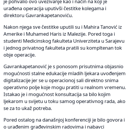
je pohvalio ovo uvezivanje kao i način na koji je
urađena operacija uputivši čestitke kolegama i
direktoru Gavrankapetanoviću.
Nakon njega sve čestitke uputili su i Mahira Tanović iz
Amerike i Muhamed Haris iz Malezije. Pored toga i
studenti Medicinskog fakulteta Univerziteta u Sarajevu
i jednog privatnog fakulteta pratili su kompltenan tok
obje operacije.
Gavrankapetanović je s ponosom prisutnima objasnio
mogućnosti stalne edukacije mladih ljekara uvođenjem
digitalizacije jer se u operacionoj sali direktno snima
operativno polje koje mogu pratiti u realnom vremenu.
Istakao je i mogućnost konsultacija sa bilo kojim
ljekarom u svijetu u toku samog operativnog rada, ako
se za to ukaž potreba.
Pored ostalog na današnjoj konferenciji je bilo govora i
o urađenim građevinskim radovima i nabavci