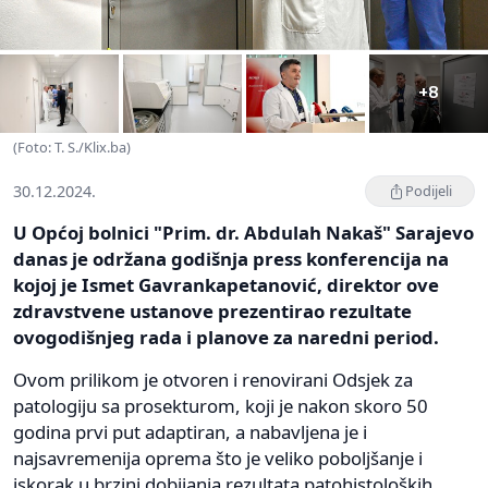
+8
(Foto: T. S./Klix.ba)
30.12.2024.
Podijeli
U Općoj bolnici "Prim. dr. Abdulah Nakaš" Sarajevo
danas je održana godišnja press konferencija na
kojoj je Ismet Gavrankapetanović, direktor ove
zdravstvene ustanove prezentirao rezultate
ovogodišnjeg rada i planove za naredni period.
Ovom prilikom je otvoren i renovirani Odsjek za
patologiju sa prosekturom, koji je nakon skoro 50
godina prvi put adaptiran, a nabavljena je i
najsavremenija oprema što je veliko poboljšanje i
iskorak u brzini dobijanja rezultata patohistoloških