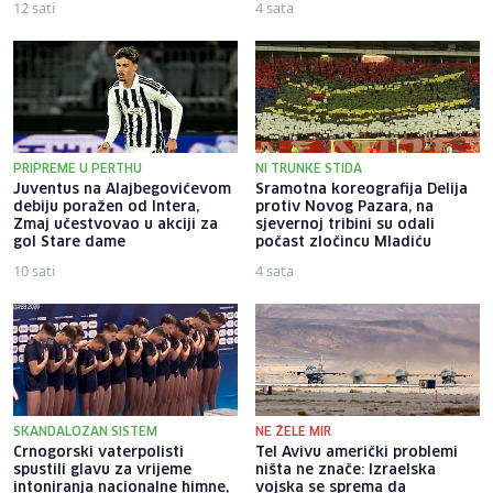
12 sati
4 sata
PRIPREME U PERTHU
NI TRUNKE STIDA
Juventus na Alajbegovićevom
Sramotna koreografija Delija
debiju poražen od Intera,
protiv Novog Pazara, na
Zmaj učestvovao u akciji za
sjevernoj tribini su odali
gol Stare dame
počast zločincu Mladiću
10 sati
4 sata
SKANDALOZAN SISTEM
NE ŽELE MIR
Crnogorski vaterpolisti
Tel Avivu američki problemi
spustili glavu za vrijeme
ništa ne znače: Izraelska
intoniranja nacionalne himne,
vojska se sprema da