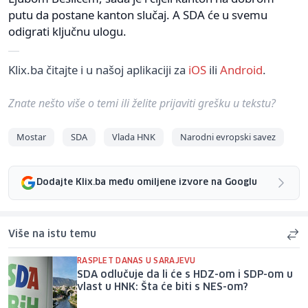
putu da postane kanton slučaj. A SDA će u svemu
odigrati ključnu ulogu.
Klix.ba čitajte i u našoj aplikaciji za
iOS
ili
Android
.
Znate nešto više o temi ili želite prijaviti grešku u tekstu?
Mostar
SDA
Vlada HNK
Narodni evropski savez
Dodajte Klix.ba među omiljene izvore na Googlu
Više na istu temu
RASPLET DANAS U SARAJEVU
SDA odlučuje da li će s HDZ-om i SDP-om u
vlast u HNK: Šta će biti s NES-om?