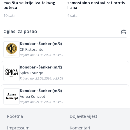
evo šta se krije iza takvog
samostalno nastavi rat protiv
poteza
Irana
10 sati
4 sata
Oglasi za posao
Konobar - Šanker (m/ž)
CK Ristorante
Prijava do: 23.08.2026. u 23:59
Konobar - Šanker (m/ž)
Špica Lounge
Prijava do: 22.08.2026. u 23:59
Konobar - Šanker (m/ž)
Aurea Koncept
Prijava do: 09.08.2026. u 23:59
Početna
Dojavite vijest
Impressum
Komentari