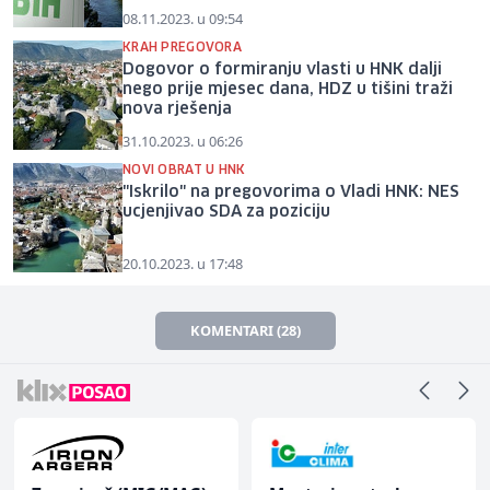
08.11.2023. u 09:54
KRAH PREGOVORA
Dogovor o formiranju vlasti u HNK dalji
nego prije mjesec dana, HDZ u tišini traži
nova rješenja
31.10.2023. u 06:26
NOVI OBRAT U HNK
"Iskrilo" na pregovorima o Vladi HNK: NES
ucjenjivao SDA za poziciju
20.10.2023. u 17:48
KOMENTARI (28)