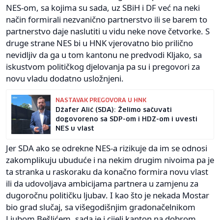
NES-om, sa kojima su sada, uz SBiH i DF već na neki
način formirali nezvanično partnerstvo ili se barem to
partnerstvo daje naslutiti u vidu neke nove četvorke. S
druge strane NES bi u HNK vjerovatno bio prilično
nevidljiv da ga u tom kantonu ne predvodi Kljako, sa
iskustvom političkog djelovanja pa su i pregovori za
novu vladu dodatno usložnjeni.
NASTAVAK PREGOVORA U HNK
Džafer Alić (SDA): Želimo sačuvati
dogovoreno sa SDP-om i HDZ-om i uvesti
NES u vlast
Jer SDA ako se odrekne NES-a rizikuje da im se odnosi
zakomplikuju ubuduće i na nekim drugim nivoima pa je
ta stranka u raskoraku da konačno formira novu vlast
ili da udovoljava ambicijama partnera u zamjenu za
dugoročnu političku ljubav. I kao što je nekada Mostar
bio grad slučaj, sa višegodišnjim gradonačelnikom
Ljubom Bešlićem, sada je i cijeli kanton na dobrom