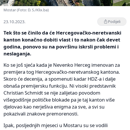
Mostar (Foto: D. S./Klix.ba)
23.10.2023.
Podijeli
Tek što se činilo da će Hercegovačko-neretvanski
kanton konačno dobiti vlast i to nakon čak devet
godina, ponovo su na površinu iskrsli problemi i
neslaganja.
Ko se još sjeća kada je Nevenko Herceg imenovan za
premijera tog Hercegovačko-neretvanskog kantona.
Skoro će decenija, a spomenuti kadar HDZ-a i dalje
obnaša premijersku funkciju. Ni visoki predstavnik
Christian Schmidt se nije zalijetao povodom
višegodišnje političke blokade pa je taj kanton više
djelovao kao nerješiva enigma za sve, a svi su
pokazivali znakove premorenosti.
Ipak, posljednjih mjeseci u Mostaru su se vodili