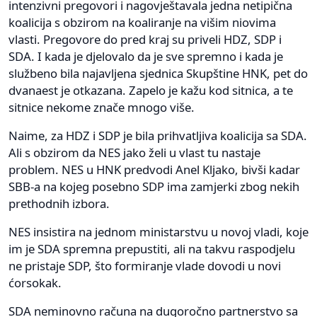
intenzivni pregovori i nagovještavala jedna netipična
koalicija s obzirom na koaliranje na višim niovima
vlasti. Pregovore do pred kraj su priveli HDZ, SDP i
SDA. I kada je djelovalo da je sve spremno i kada je
službeno bila najavljena sjednica Skupštine HNK, pet do
dvanaest je otkazana. Zapelo je kažu kod sitnica, a te
sitnice nekome znače mnogo više.
Naime, za HDZ i SDP je bila prihvatljiva koalicija sa SDA.
Ali s obzirom da NES jako želi u vlast tu nastaje
problem. NES u HNK predvodi Anel Kljako, bivši kadar
SBB-a na kojeg posebno SDP ima zamjerki zbog nekih
prethodnih izbora.
NES insistira na jednom ministarstvu u novoj vladi, koje
im je SDA spremna prepustiti, ali na takvu raspodjelu
ne pristaje SDP, što formiranje vlade dovodi u novi
ćorsokak.
SDA neminovno računa na dugoročno partnerstvo sa