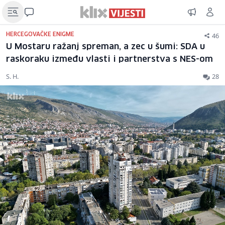
46
HERCEGOVAČKE ENIGME
U Mostaru ražanj spreman, a zec u šumi: SDA u
raskoraku između vlasti i partnerstva s NES-om
S. H.
28