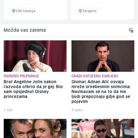
Više lokacija
Sarajevo
Možda vas zanima
ISKRENO PRIZNANJE
GRADI USPJEŠNU KARIJERU
Brat Angeline Jolie nakon
Glumac Adnan Alić osvaja
razvoda otkrio da je gej: Bio
mreže urnebesnim snimcima:
sam opsjednut Disney
Navikavam se na to da me
princezama
ljudi prepoznaju gdje god se
pojavim
1 sat
2 sata