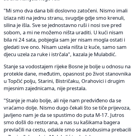
"Mi smo dva dana bili doslovno zatočeni. Nismo imali
izlaza niti na jednu stranu, svugdje gdje smo krenuli,
silina je išla. Sve se jednostavno ruši i nosi sve pred
sobom, a mi ne možemo ništa uraditi. U kući nisam
bila ni 24 sata, pobjegla sam jer nisam mogla ostati i
gledati sve ono. Nisam uzela ništa iz kuće, samo sam
djecu uzela za ruke i istrčala", kazala je Mulabdić.
Stanje sa vodostajem rijeke Bosne je bolje u odnosu na
protekle dane, međutim, opasnost po život stanovnika
u Topčić polju, Starini, Bistričaku, Orahovici i drugim
mjesnim zajednicama, nije prestala.
"Stanje je malo bolje, ali nije nam predviđeno da se
vraćamo dolje. Nismo dugo čekali što se tiče prijevoza,
javljeno nam je da se spustimo do puta M-17. Jutros
smo došli do restorana, a nas su kašikama bagera
prevlačili na cestu, odakle smo se autobusima prebacili