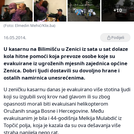
+10
(Foto: Elmedin Mehić/Klix.ba)
16.05.2014.
Podijeli
U kasarnu na Bilimišću u Zenici iz sata u sat dolaze
kola hitne pomoći koja prevoze osobe koje su
evakuirane iz ugroženih mjesnih zajednica općine
Zenica. Dobri ljudi dostavili su dovoljno hrane i
ostalih namirnica unesrećenima.
U zeničku kasarnu danas je evakuirano više stotina ljudi
koji su izgubili svoj krov nad glavom ili su zbog
opasnosti morali biti evakuisani helikopterom
Oružanih snaga Bosne i Hercegovine. Među
evakuisanim je bila i 44-godišnja Melkija Mulabdić iz
Topčić polja, koja je kazala da su ova dešavanja više
straha nanijela nego rat.