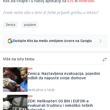
Klix.ba čitajte i u našoj aplikaciji za
iOS
ili
Android
.
Znate nešto više o temi ili želite prijaviti grešku u tekstu?
Zenica
poplave
Dodajte Klix.ba među omiljene izvore na Googlu
Više na istu temu
BIH
Zenica: Nastavljena evakuacija, pojedini
odbili da napuste svoje domove
18.05.2014. u 14:35
BIH
ZDK: Helikopteri OS BiH i EUFOR-a
evakuirali trudnicu i nekoliko teških