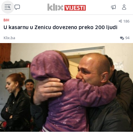
186
BIH
U kasarnu u Zenicu dovezeno preko 200 ljudi
Klix.ba
94