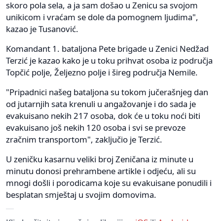
skoro pola sela, a ja sam došao u Zenicu sa svojom
unikicom i vraćam se dole da pomognem ljudima",
kazao je Tusanović.
Komandant 1. bataljona Pete brigade u Zenici Nedžad
Terzić je kazao kako je u toku prihvat osoba iz područja
Topčić polje, Željezno polje i šireg područja Nemile.
"Pripadnici našeg bataljona su tokom jučerašnjeg dan
od jutarnjih sata krenuli u angažovanje i do sada je
evakuisano nekih 217 osoba, dok će u toku noći biti
evakuisano još nekih 120 osoba i svi se prevoze
zračnim transportom", zaključio je Terzić.
U zeničku kasarnu veliki broj Zeničana iz minute u
minutu donosi prehrambene artikle i odjeću, ali su
mnogi došli i porodicama koje su evakuisane ponudili i
besplatan smještaj u svojim domovima.