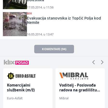
bolesnika
17.05.2014. u 11:56
BIH
Evakuacija stanovnika iz Topčić Polja kod
Nemile
16.05.2014. u 13:47
KOMENTARI (94)
Komercijalni
Voditelj - Poslovođa
službenik (m/ž)
radova na gradilištu
(m/ž)
Euro-Asfalt
Mibral