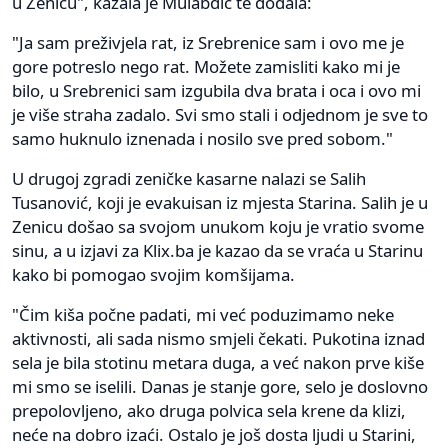
u Zenicu", kazala je Mulabdić te dodala:
"Ja sam preživjela rat, iz Srebrenice sam i ovo me je
gore potreslo nego rat. Možete zamisliti kako mi je
bilo, u Srebrenici sam izgubila dva brata i oca i ovo mi
je više straha zadalo. Svi smo stali i odjednom je sve to
samo huknulo iznenada i nosilo sve pred sobom."
U drugoj zgradi zeničke kasarne nalazi se Salih
Tusanović, koji je evakuisan iz mjesta Starina. Salih je u
Zenicu došao sa svojom unukom koju je vratio svome
sinu, a u izjavi za Klix.ba je kazao da se vraća u Starinu
kako bi pomogao svojim komšijama.
"Čim kiša počne padati, mi već poduzimamo neke
aktivnosti, ali sada nismo smjeli čekati. Pukotina iznad
sela je bila stotinu metara duga, a već nakon prve kiše
mi smo se iselili. Danas je stanje gore, selo je doslovno
prepolovljeno, ako druga polvica sela krene da klizi,
neće na dobro izaći. Ostalo je još dosta ljudi u Starini,