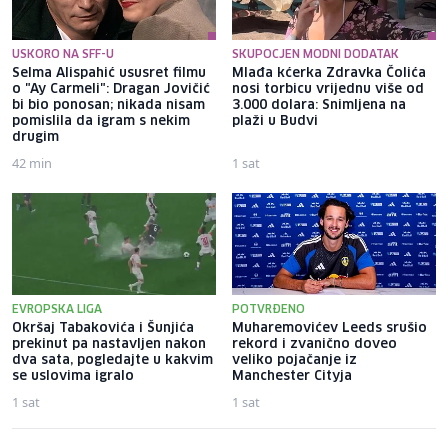
USKORO NA SFF-U
SKUPOCJEN MODNI DODATAK
Selma Alispahić ususret filmu
Mlađa kćerka Zdravka Čolića
o "Ay Carmeli": Dragan Jovičić
nosi torbicu vrijednu više od
bi bio ponosan; nikada nisam
3.000 dolara: Snimljena na
pomislila da igram s nekim
plaži u Budvi
drugim
42 min
1 sat
EVROPSKA LIGA
POTVRĐENO
Okršaj Tabakovića i Šunjića
Muharemovićev Leeds srušio
prekinut pa nastavljen nakon
rekord i zvanično doveo
dva sata, pogledajte u kakvim
veliko pojačanje iz
se uslovima igralo
Manchester Cityja
1 sat
1 sat