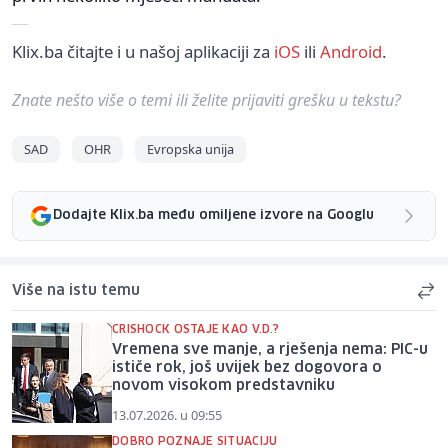
Klix.ba čitajte i u našoj aplikaciji za
iOS
ili
Android
.
Znate nešto više o temi ili želite prijaviti grešku u tekstu?
SAD
OHR
Evropska unija
Dodajte Klix.ba među omiljene izvore na Googlu
Više na istu temu
CRISHOCK OSTAJE KAO V.D.?
Vremena sve manje, a rješenja nema: PIC-u
ističe rok, još uvijek bez dogovora o
novom visokom predstavniku
13.07.2026. u 09:55
DOBRO POZNAJE SITUACIJU