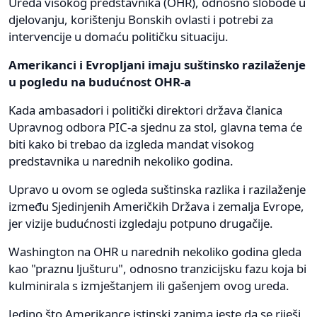
Ureda visokog predstavnika (OHR), odnosno slobode u
djelovanju, korištenju Bonskih ovlasti i potrebi za
intervencije u domaću političku situaciju.
Amerikanci i Evropljani imaju suštinsko razilaženje
u pogledu na budućnost OHR-a
Kada ambasadori i politički direktori država članica
Upravnog odbora PIC-a sjednu za stol, glavna tema će
biti kako bi trebao da izgleda mandat visokog
predstavnika u narednih nekoliko godina.
Upravo u ovom se ogleda suštinska razlika i razilaženje
između Sjedinjenih Američkih Država i zemalja Evrope,
jer vizije budućnosti izgledaju potpuno drugačije.
Washington na OHR u narednih nekoliko godina gleda
kao "praznu ljušturu", odnosno tranzicijsku fazu koja bi
kulminirala s izmještanjem ili gašenjem ovog ureda.
Jedino što Amerikance istinski zanima jeste da se riješi