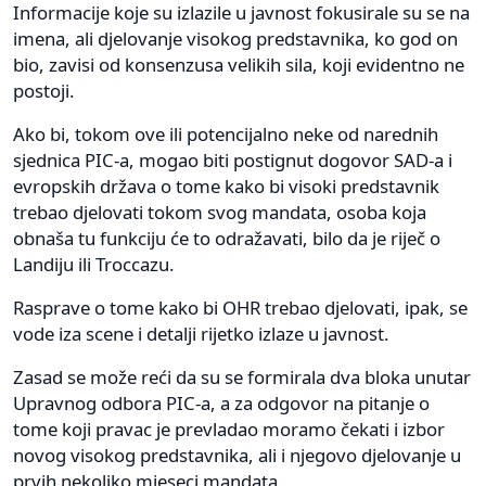
Informacije koje su izlazile u javnost fokusirale su se na
imena, ali djelovanje visokog predstavnika, ko god on
bio, zavisi od konsenzusa velikih sila, koji evidentno ne
postoji.
Ako bi, tokom ove ili potencijalno neke od narednih
sjednica PIC-a, mogao biti postignut dogovor SAD-a i
evropskih država o tome kako bi visoki predstavnik
trebao djelovati tokom svog mandata, osoba koja
obnaša tu funkciju će to odražavati, bilo da je riječ o
Landiju ili Troccazu.
Rasprave o tome kako bi OHR trebao djelovati, ipak, se
vode iza scene i detalji rijetko izlaze u javnost.
Zasad se može reći da su se formirala dva bloka unutar
Upravnog odbora PIC-a, a za odgovor na pitanje o
tome koji pravac je prevladao moramo čekati i izbor
novog visokog predstavnika, ali i njegovo djelovanje u
prvih nekoliko mjeseci mandata.