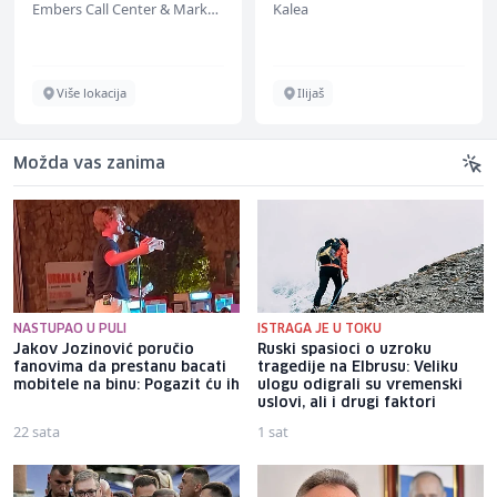
Embers Call Center & Marketing
Kalea
Više lokacija
Ilijaš
Možda vas zanima
NASTUPAO U PULI
ISTRAGA JE U TOKU
Jakov Jozinović poručio
Ruski spasioci o uzroku
fanovima da prestanu bacati
tragedije na Elbrusu: Veliku
mobitele na binu: Pogazit ću ih
ulogu odigrali su vremenski
uslovi, ali i drugi faktori
22 sata
1 sat