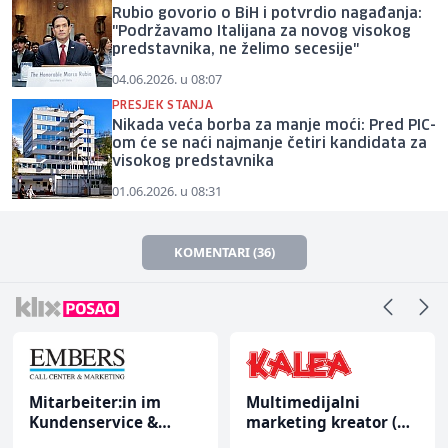
Rubio govorio o BiH i potvrdio nagađanja:
"Podržavamo Italijana za novog visokog
predstavnika, ne želimo secesije"
04.06.2026. u 08:07
PRESJEK STANJA
Nikada veća borba za manje moći: Pred PIC-
om će se naći najmanje četiri kandidata za
visokog predstavnika
01.06.2026. u 08:31
KOMENTARI (36)
Mitarbeiter:in im
Multimedijalni
Kundenservice &
marketing kreator (m/
Support (m/w/d)
ž)