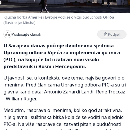
Ključna borba Amerike i Evrope vodi se o viziji budućnosti OHR-a
(Ilustracija: Klix.ba)
Podijeli
Poslušajte članak
U Sarajevu danas počinje dvodnevna sjednica
Upravnog odbora Vijeća za implementaciju mira
(PIC), na kojoj će biti izabran novi visoki
predstavnik u Bosni i Hercegovini.
U javnosti se, u kontekstu ove teme, najviše govorilo o
imenima. Pred članicama Upravnog odbora PIC-a su tri
glavna kandidata: Antonio Zanardi Landi, Rene Troccaz
i William Ruger.
Međutim, rasprava o imenima, koliko god atraktivna,
nije glavna i suštinska bitka koja će se voditi na sjednici
PIC-a. Najviše rasprave će izazvati pitanje budućnosti