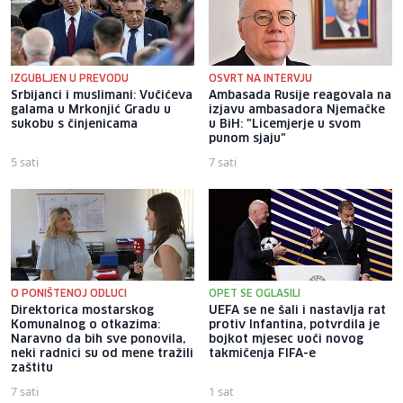
IZGUBLJEN U PREVODU
OSVRT NA INTERVJU
Srbijanci i muslimani: Vučićeva
Ambasada Rusije reagovala na
galama u Mrkonjić Gradu u
izjavu ambasadora Njemačke
sukobu s činjenicama
u BiH: "Licemjerje u svom
punom sjaju"
5 sati
7 sati
O PONIŠTENOJ ODLUCI
OPET SE OGLASILI
Direktorica mostarskog
UEFA se ne šali i nastavlja rat
Komunalnog o otkazima:
protiv Infantina, potvrdila je
Naravno da bih sve ponovila,
bojkot mjesec uoči novog
neki radnici su od mene tražili
takmičenja FIFA-e
zaštitu
7 sati
1 sat