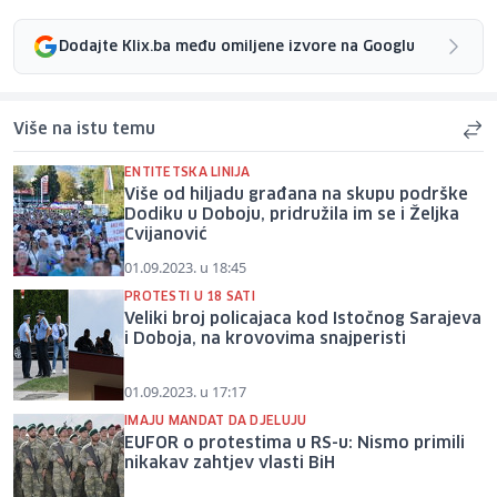
Dodajte Klix.ba među omiljene izvore na Googlu
Više na istu temu
ENTITETSKA LINIJA
Više od hiljadu građana na skupu podrške
Dodiku u Doboju, pridružila im se i Željka
Cvijanović
01.09.2023. u 18:45
PROTESTI U 18 SATI
Veliki broj policajaca kod Istočnog Sarajeva
i Doboja, na krovovima snajperisti
01.09.2023. u 17:17
IMAJU MANDAT DA DJELUJU
EUFOR o protestima u RS-u: Nismo primili
nikakav zahtjev vlasti BiH