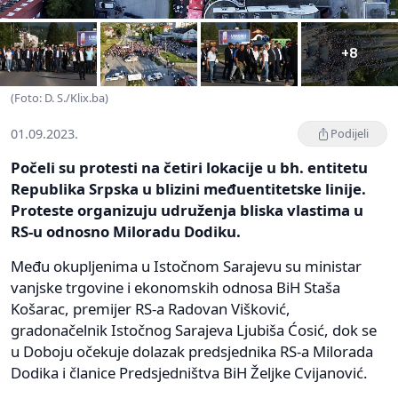
+8
(Foto: D. S./Klix.ba)
01.09.2023.
Podijeli
Počeli su protesti na četiri lokacije u bh. entitetu
Republika Srpska u blizini međuentitetske linije.
Proteste organizuju udruženja bliska vlastima u
RS-u odnosno Miloradu Dodiku.
Među okupljenima u Istočnom Sarajevu su ministar
vanjske trgovine i ekonomskih odnosa BiH Staša
Košarac, premijer RS-a Radovan Višković,
gradonačelnik Istočnog Sarajeva Ljubiša Ćosić, dok se
u Doboju očekuje dolazak predsjednika RS-a Milorada
Dodika i članice Predsjedništva BiH Željke Cvijanović.