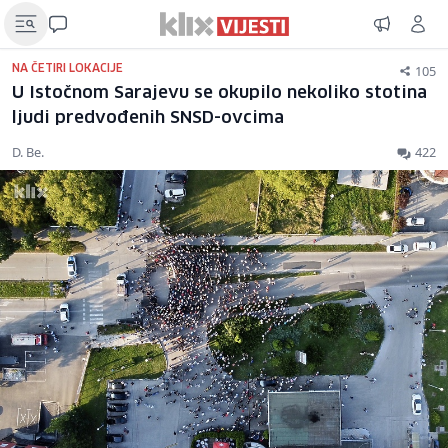
105
NA ČETIRI LOKACIJE
U Istočnom Sarajevu se okupilo nekoliko stotina
ljudi predvođenih SNSD-ovcima
D. Be.
422