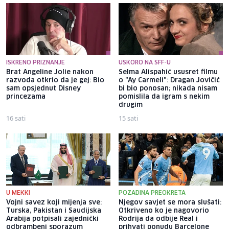
ISKRENO PRIZNANJE
USKORO NA SFF-U
Brat Angeline Jolie nakon
Selma Alispahić ususret filmu
razvoda otkrio da je gej: Bio
o "Ay Carmeli": Dragan Jovičić
sam opsjednut Disney
bi bio ponosan; nikada nisam
princezama
pomislila da igram s nekim
drugim
16 sati
15 sati
U MEKKI
POZADINA PREOKRETA
Vojni savez koji mijenja sve:
Njegov savjet se mora slušati:
Turska, Pakistan i Saudijska
Otkriveno ko je nagovorio
Arabija potpisali zajednički
Rodrija da odbije Real i
odbrambeni sporazum
prihvati ponudu Barcelone