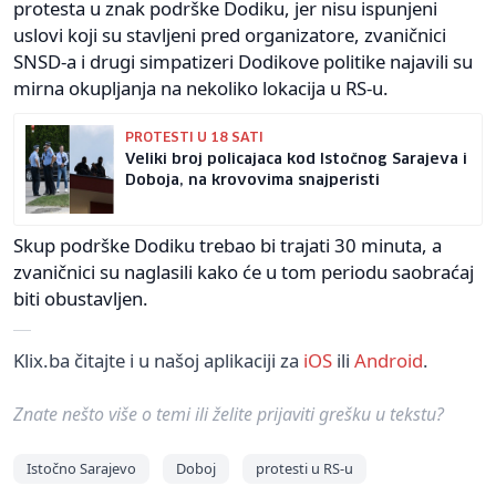
protesta u znak podrške Dodiku, jer nisu ispunjeni
uslovi koji su stavljeni pred organizatore, zvaničnici
SNSD-a i drugi simpatizeri Dodikove politike najavili su
mirna okupljanja na nekoliko lokacija u RS-u.
PROTESTI U 18 SATI
Veliki broj policajaca kod Istočnog Sarajeva i
Doboja, na krovovima snajperisti
Skup podrške Dodiku trebao bi trajati 30 minuta, a
zvaničnici su naglasili kako će u tom periodu saobraćaj
biti obustavljen.
Klix.ba čitajte i u našoj aplikaciji za
iOS
ili
Android
.
Znate nešto više o temi ili želite prijaviti grešku u tekstu?
Istočno Sarajevo
Doboj
protesti u RS-u