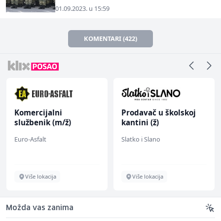
01.09.2023. u 15:59
KOMENTARI (422)
Komercijalni
Prodavač u školskoj
službenik (m/ž)
kantini (ž)
Euro-Asfalt
Slatko i Slano
Više lokacija
Više lokacija
Možda vas zanima