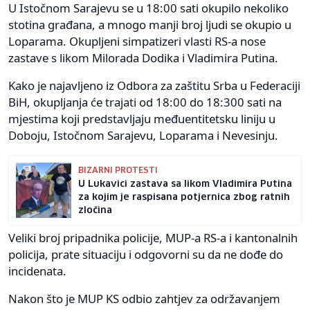
U Istočnom Sarajevu se u 18:00 sati okupilo nekoliko
stotina građana, a mnogo manji broj ljudi se okupio u
Loparama. Okupljeni simpatizeri vlasti RS-a nose
zastave s likom Milorada Dodika i Vladimira Putina.
Kako je najavljeno iz Odbora za zaštitu Srba u Federaciji
BiH, okupljanja će trajati od 18:00 do 18:300 sati na
mjestima koji predstavljaju međuentitetsku liniju u
Doboju, Istočnom Sarajevu, Loparama i Nevesinju.
BIZARNI PROTESTI
U Lukavici zastava sa likom Vladimira Putina
za kojim je raspisana potjernica zbog ratnih
zločina
Veliki broj pripadnika policije, MUP-a RS-a i kantonalnih
policija, prate situaciju i odgovorni su da ne dođe do
incidenata.
Nakon što je MUP KS odbio zahtjev za održavanjem