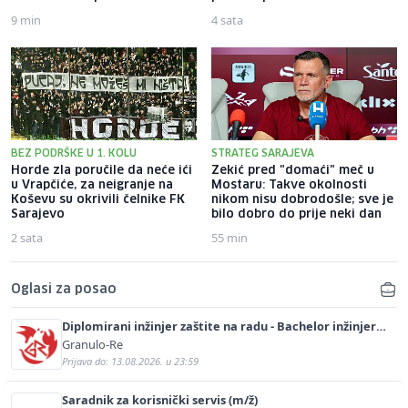
9 min
4 sata
BEZ PODRŠKE U 1. KOLU
STRATEG SARAJEVA
Horde zla poručile da neće ići
Zekić pred "domaći" meč u
u Vrapčiće, za neigranje na
Mostaru: Takve okolnosti
Koševu su okrivili čelnike FK
nikom nisu dobrodošle; sve je
Sarajevo
bilo dobro do prije neki dan
2 sata
55 min
Oglasi za posao
Diplomirani inžinjer zaštite na radu - Bachelor inžinjer
sigurnosti i pomoći (m/ž)
Granulo-Re
Prijava do: 13.08.2026. u 23:59
Saradnik za korisnički servis (m/ž)