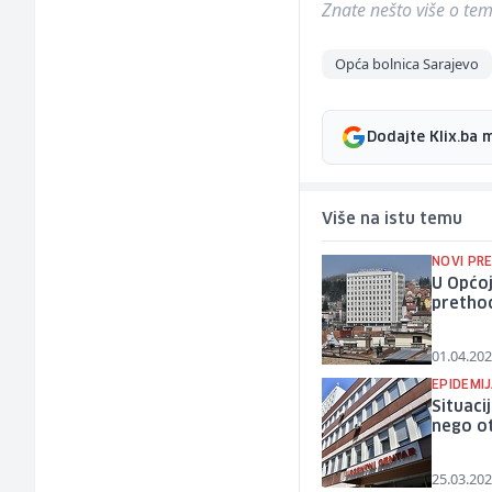
Znate nešto više o temi 
Opća bolnica Sarajevo
Dodajte Klix.ba 
Više na istu temu
NOVI PR
U Općoj
pretho
01.04.202
EPIDEMI
Situaci
nego o
25.03.202