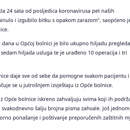
kla 24 sata od posljedica koronavirusa pet naših
inulo i izgubilo bitku s opakom zarazom", saopćeno j
ice.
dana u Općoj bolnici je bilo ukupno hiljadu pregleda
 sedam hiljada usluga te je urađeno 10 operacija i tri
nice daje sve od sebe da pomogne svakom pacijentu i
jučuje se u jutrošnjem izvještaju iz Opće bolnice.
z Opće bolnice iskreno zahvaljuju svima koji ih podrž
svakodnevno šalju brojna pisma zahvale. Još jednom
orno ponašanje i poštivanje preporučenih zaštitnih m