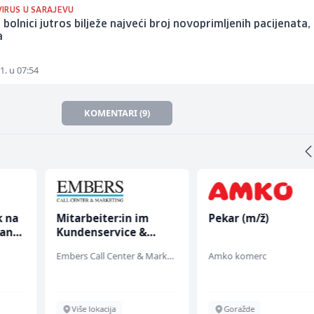
IRUS U SARAJEVU
 bolnici jutros bilježe najveći broj novoprimljenih pacijenata, a
a
1. u 07:54
KOMENTARI (9)
k na
Mitarbeiter:in im
Pekar (m/ž)
anju
Kundenservice &
Support (m/w/d)
Embers Call Center & Marketing
Amko komerc
Više lokacija
Goražde