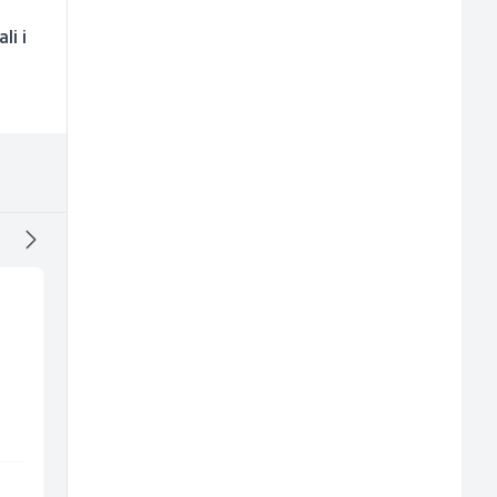
li i
Konobar (m/ž)
Dispatcher (m/ž)
Mesna Industrija Gora
BCO
Sarajevo
Sarajevo