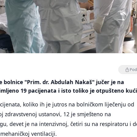
Podi
e bolnice "Prim. dr. Abdulah Nakaš" jučer je na
imljeno 19 pacijenata i isto toliko je otpušteno kući
jenata, koliko ih je jutros na bolničkom liječenju od
j zdravstvenoj ustanovi, 12 je smješteno na
u, devet je na intenzivnoj, četiri su na respiratoru i 
mehaničkoj ventilaciji.