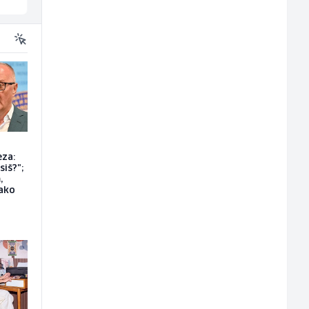
eza:
siš?";
,
ako