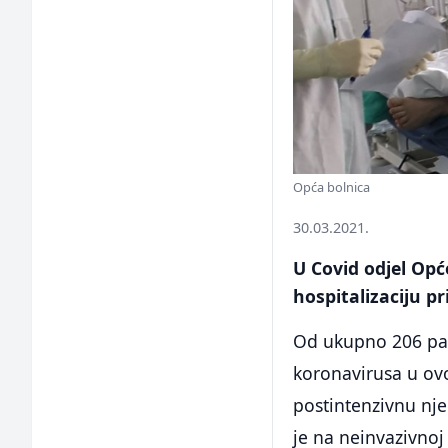
Opća bolnica
30.03.2021.
U Covid odjel Opć
hospitalizaciju pr
Od ukupno 206 paci
koronavirusa u ovo
postintenzivnu njeg
je na neinvazivnoj 