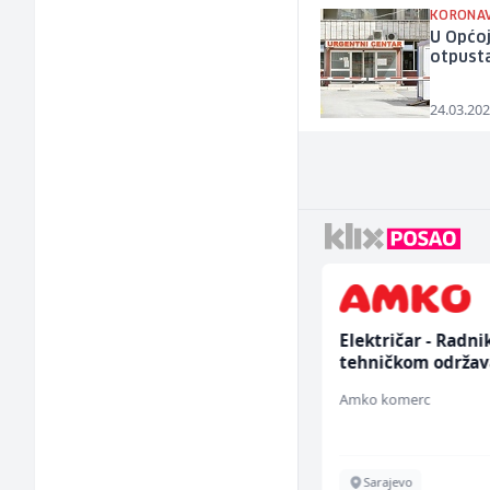
KORONAV
U Općoj
otpust
24.03.202
Prodajni savjetnik (m/
Električar - Radni
ž)
tehničkom održav
(m/ž)
Tehnolix
Amko komerc
Sarajevo
Sarajevo