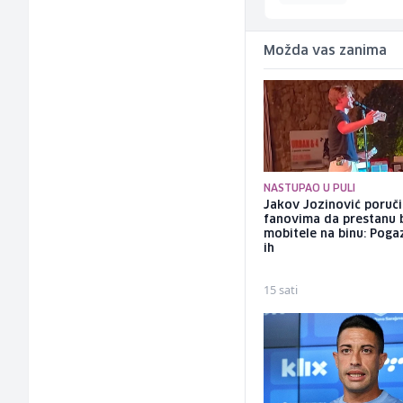
Možda vas zanima
NASTUPAO U PULI
Jakov Jozinović poruč
fanovima da prestanu 
mobitele na binu: Pogaz
ih
15 sati