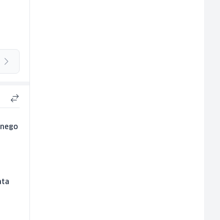
e nego
ata