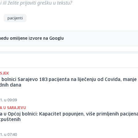
ili želite prijaviti grešku u tekstu?
pacijenti
među omiljene izvore na Googlu
ESJEK
 bolnici Sarajevo 183 pacijenta na liječenju od Covida, manj
dnih dana
1. u 09:09
JA U SARAJEVU
ja u Općoj bolnici: Kapacitet popunjen, više primljenih pacijen
tpuštenih
1. u 07:40