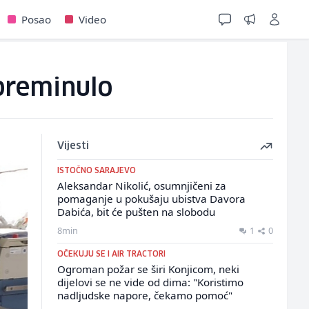
Posao
Video
 preminulo
Vijesti
ISTOČNO SARAJEVO
Aleksandar Nikolić, osumnjičeni za
pomaganje u pokušaju ubistva Davora
Dabića, bit će pušten na slobodu
8min
1
0
OČEKUJU SE I AIR TRACTORI
Ogroman požar se širi Konjicom, neki
dijelovi se ne vide od dima: "Koristimo
nadljudske napore, čekamo pomoć"