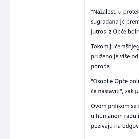
"Nažalost, u prote
sugrađana je prem
jutros iz Opće boln
Tokom jučerašnjeg 
pruženo je više od
poroda.
"Osoblje Opće bol
će nastaviti", zakl
Ovom prilikom se i
u humanom radu i 
pozivaju na odgov