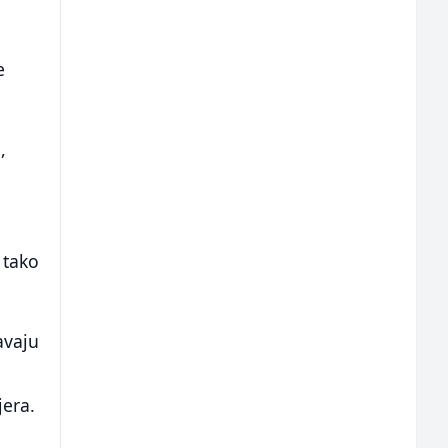
e
,
 tako
avaju
jera.