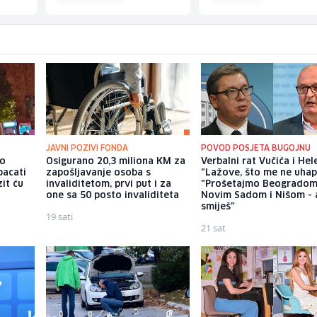
JAVNI POZIVI FONDA
POVOD POSJETA BUGOJNU
io
Osigurano 20,3 miliona KM za
Verbalni rat Vučića i Hel
bacati
zapošljavanje osoba s
"Lažove, što me ne uhap
it ću
invaliditetom, prvi put i za
"Prošetajmo Beogradom
one sa 50 posto invaliditeta
Novim Sadom i Nišom - 
smiješ"
19 sati
21 sat