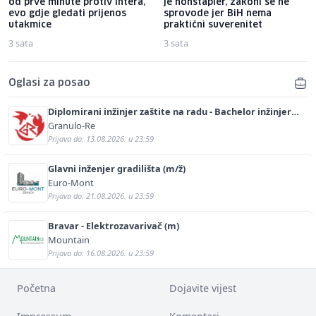
od prve minute protiv Intera,
je hohštapler, zakoni se ne
evo gdje gledati prijenos
sprovode jer BiH nema
utakmice
praktični suverenitet
3 sata
3 sata
Oglasi za posao
Diplomirani inžinjer zaštite na radu - Bachelor inžinjer
sigurnosti i pomoći (m/ž)
Granulo-Re
Prijava do: 13.08.2026. u 23:59
Glavni inženjer gradilišta (m/ž)
Euro-Mont
Prijava do: 21.08.2026. u 23:59
Bravar - Elektrozavarivač (m)
Mountain
Prijava do: 16.08.2026. u 23:59
Početna
Dojavite vijest