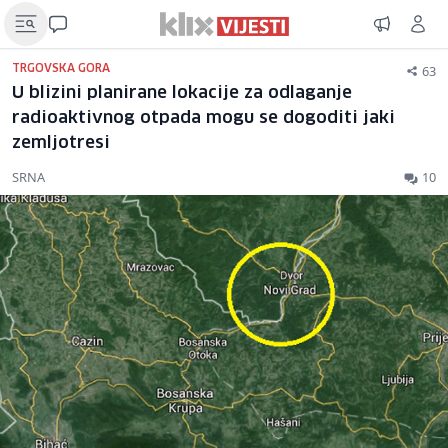
63
TRGOVSKA GORA
U blizini planirane lokacije za odlaganje
radioaktivnog otpada mogu se dogoditi jaki
zemljotresi
SRNA
10