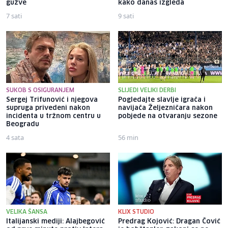
gužve
kako danas izgleda
7 sati
9 sati
SUKOB S OSIGURANJEM
SLIJEDI VELIKI DERBI
Sergej Trifunović i njegova
Pogledajte slavlje igrača i
supruga privedeni nakon
navijača Željezničara nakon
incidenta u tržnom centru u
pobjede na otvaranju sezone
Beogradu
4 sata
56 min
VELIKA ŠANSA
KLIX STUDIO
Italijanski mediji: Alajbegović
Predrag Kojović: Dragan Čović