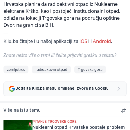
Hrvatska planira da radioaktivni otpad iz Nuklearne
elektrane Krško, kao i postojeći institucionalni otpad,
odlaže na lokaciji Trgovska gora na području opštine
Dvor, na granici sa BiH.
Klix.ba čitajte i u našoj aplikaciji za
iOS
ili
Android
.
Znate nešto više o temi ili želite prijaviti grešku u tekstu?
zemljotres
radioaktivni otpad
Trgovska gora
Dodajte Klix.ba među omiljene izvore na Googlu
Više na istu temu
PITANJE TRGOVSKE GORE
Nuklearni otpad Hrvatske postaje problem