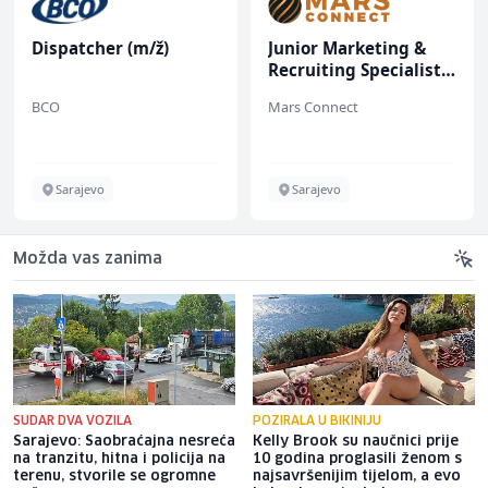
Dispatcher (m/ž)
Junior Marketing &
Recruiting Specialist
(m/ž)
BCO
Mars Connect
Sarajevo
Sarajevo
Možda vas zanima
SUDAR DVA VOZILA
POZIRALA U BIKINIJU
Sarajevo: Saobraćajna nesreća
Kelly Brook su naučnici prije
na tranzitu, hitna i policija na
10 godina proglasili ženom s
terenu, stvorile se ogromne
najsavršenijim tijelom, a evo