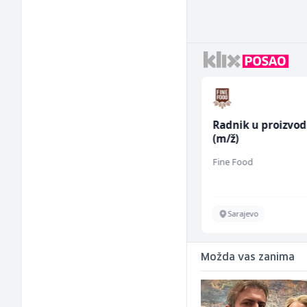
Komercijalista -
Radnik u proizvod
Serviser kafe aparata
(m/ž)
(m/ž)
P Trade
Fine Food
Tuzla
Sarajevo
Možda vas zanima