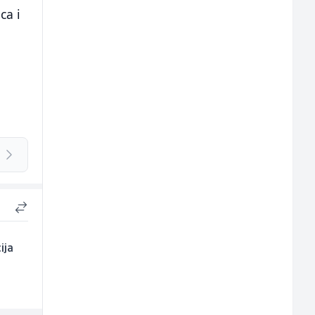
ca i
ija