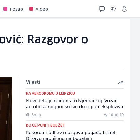
Posao
Video
Čović: Razgovor o
Vijesti
NA AERODROMU U LEIPZIGU
Novi detalji incidenta u Njemačkoj: Vozač
autobusa nogom srušio dron pun eksploziva
6h 5min
10
19
KO ĆE PUNITI BUDŽET
Rekordan odljev mozgova pogađa Izrael:
Državu napuštaju najbogatiji i