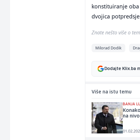
konstituiranje oba
dvojica potpredsje
Znate nešto više o temi 
Milorad Dodik
Dra
Dodajte Klix.ba 
Više na istu temu
BANJA L
Konakov
na nivo
01.02.202