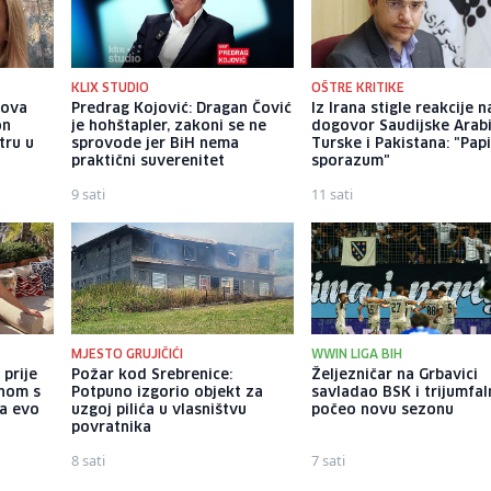
KLIX STUDIO
OŠTRE KRITIKE
gova
Predrag Kojović: Dragan Čović
Iz Irana stigle reakcije n
on
je hohštapler, zakoni se ne
dogovor Saudijske Arabi
tru u
sprovode jer BiH nema
Turske i Pakistana: "Papi
praktični suverenitet
sporazum"
9 sati
11 sati
MJESTO GRUJIČIĆI
WWIN LIGA BIH
 prije
Požar kod Srebrenice:
Željezničar na Grbavici
enom s
Potpuno izgorio objekt za
savladao BSK i trijumfa
 a evo
uzgoj pilića u vlasništvu
počeo novu sezonu
povratnika
8 sati
7 sati