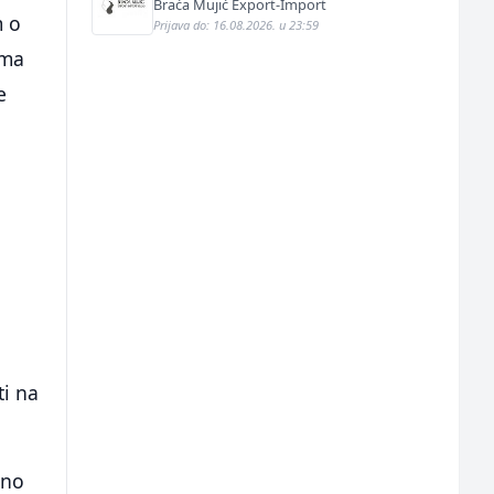
Braća Mujić Export-Import
m o
Prijava do: 16.08.2026. u 23:59
ama
e
i na
eno