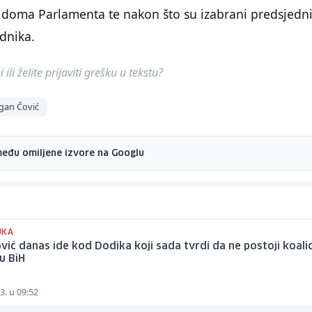
 doma Parlamenta te nakon što su izabrani predsjedni
dnika.
ili želite prijaviti grešku u tekstu?
gan Čović
među omiljene izvore na Googlu
UKA
ić danas ide kod Dodika koji sada tvrdi da ne postoji koalic
u BiH
3. u 09:52