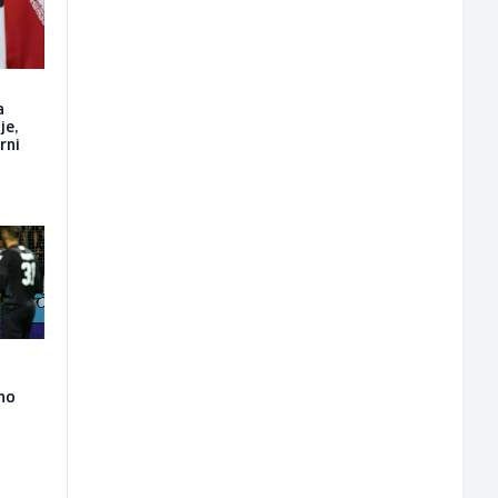
a
je,
rni
lno