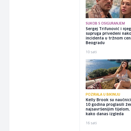
SUKOB S OSIGURANJEM
Sergej Trifunović i nje
supruga privedeni nak
incidenta u tržnom cen
Beogradu
10 sati
POZIRALA U BIKINIJU
Kelly Brook su naučnici
10 godina proglasili ž
najsavršenijim tijelom,
kako danas izgleda
16 sati