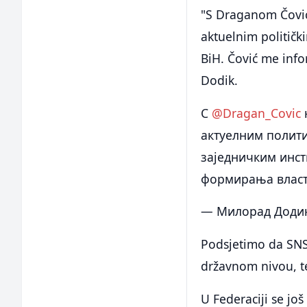
"S Draganom Čovi
aktuelnim političk
BiH. Čović me info
Dodik.
С
@Dragan_Covic
актуелним полити
заједничким инст
формирања власт
— Милорад Додик
Podsjetimo da SNS
državnom nivou, te
U Federaciji se jo