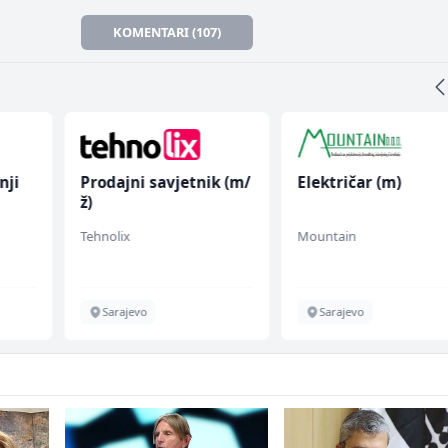
KOMENTARI (107)
nji
Prodajni savjetnik (m/
Električar (m)
ž)
Tehnolix
Mountain
Sarajevo
Sarajevo