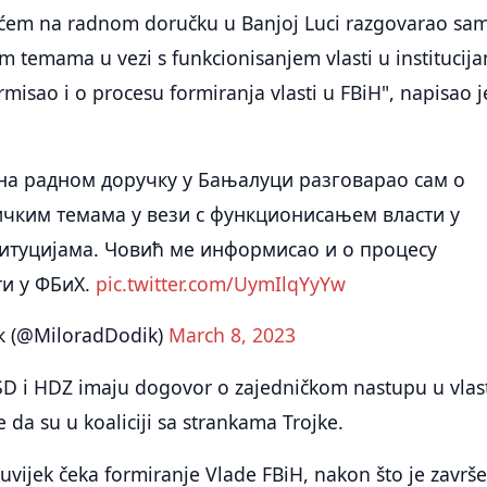
ćem na radnom doručku u Banjoj Luci razgovarao sa
im temama u vezi s funkcionisanjem vlasti u institucij
rmisao i o procesu formiranja vlasti u FBiH", napisao j
на радном доручку у Бањалуци разговараo сaм о
чким темама у вези с функционисањем власти у
итуцијама. Човић ме информисао и о процесу
и у ФБиХ.
pic.twitter.com/UymIlqYyYw
 (@MiloradDodik)
March 8, 2023
D i HDZ imaju dogovor o zajedničkom nastupu u vlast
 da su u koaliciji sa strankama Trojke.
š uvijek čeka formiranje Vlade FBiH, nakon što je završ