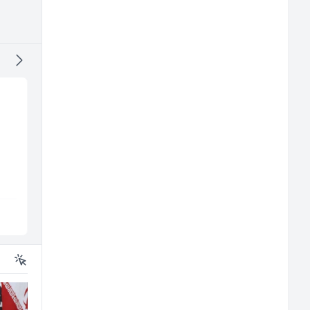
Kundenbetreuer
Tehničar održavanja
(m/w)
CNC mašina (m)
Servicepoint
Irion Argerr
Sarajevo
Vogošća