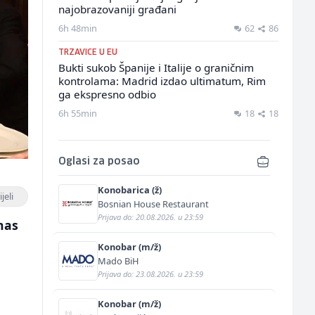
najobrazovaniji građani
6h 48min
62
86
TRZAVICE U EU
Bukti sukob Španije i Italije o graničnim
kontrolama: Madrid izdao ultimatum, Rim
ga ekspresno odbio
6h 55min
18
18
Oglasi za posao
Konobarica (ž)
jeli
Bosnian House Restaurant
Prijava do: 20.08.2026. u 23:59
anas
Konobar (m/ž)
Mado BiH
Prijava do: 23.08.2026. u 23:59
Konobar (m/ž)