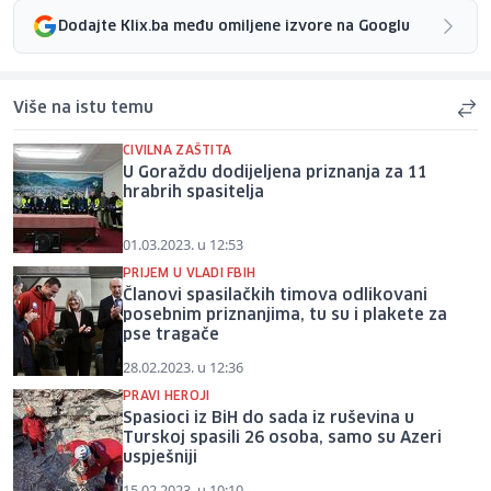
Dodajte Klix.ba među omiljene izvore na Googlu
Više na istu temu
CIVILNA ZAŠTITA
U Goraždu dodijeljena priznanja za 11
hrabrih spasitelja
01.03.2023. u 12:53
PRIJEM U VLADI FBIH
Članovi spasilačkih timova odlikovani
posebnim priznanjima, tu su i plakete za
pse tragače
28.02.2023. u 12:36
PRAVI HEROJI
Spasioci iz BiH do sada iz ruševina u
Turskoj spasili 26 osoba, samo su Azeri
uspješniji
15.02.2023. u 10:10