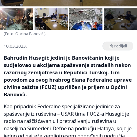
+1
(Foto: Općina Banovići)
10.03.2023.
Podijeli
Bahrudin Husagić jedini je Banovićanin koji je
sudjelovao u akcijama spašavanja stradalih nakon
razornog zemljotresa u Republici Turskoj. Tim
povodom za ovog hrabrog člana Federalne uprave
civilne zaštite (FCUZ) upriličen je prijem u Općini
Banovići.
Kao pripadnik Federalne specijalizirane jedinice za
spašavanje iz ruševina – USAR tima FUCZ-a Husagić je
radio na raščišćavanju i pretraživanju ruševina u
naseljima Sumerler i Defne na području Hataya, koje je
jedno od najteže zemljotresom pogođenih područja.