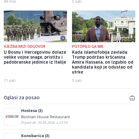
49 min
5 sati
VJEŽBA BRZI ODGOVOR
POTOPILO GA IME
U Bosnu i Hercegovinu dolaze
Kada islamofobija zavlada:
velike vojne snage, pristižu i
Trump podržao kršćanina
padobranske jedinice iz Italije
Amira Hassana, on izgubio od
kandidata koji je odustao od
utrke
11 sati
5 sati
Oglasi za posao
Hostesa (ž)
Bosnian House Restaurant
Prijava do: 20.08.2026. u 23:59
Konobarica (ž)