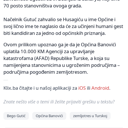
70 posto stanovništva ovoga grada.
Načelnik Gutuć zahvalio se Husagiću u ime Općine i
svoj lično ime te naglasio da će za učinjeni humani gest
biti kandidiran za jedno od općinskih priznanja.
Ovom prilikom upoznao ga je da je Općina Banovići
uplatila 10.000 KM Agenciji za upravljanje
katastrofama (AFAD) Republike Turske, a koja su
namijenjena stanovnicima u ugroženim područjima –
područjima pogođenim zemljotresom.
Klix.ba čitajte i u našoj aplikaciji za
iOS
ili
Android
.
Znate nešto više o temi ili želite prijaviti grešku u tekstu?
Bego Gutić
Općina Banovići
zemljotres u Turskoj