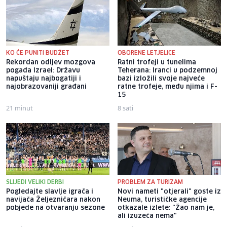
KO ĆE PUNITI BUDŽET
OBORENE LETJELICE
Rekordan odljev mozgova
Ratni trofeji u tunelima
pogađa Izrael: Državu
Teherana: Iranci u podzemnoj
napuštaju najbogatiji i
bazi izložili svoje najveće
najobrazovaniji građani
ratne trofeje, među njima i F-
15
21 minut
8 sati
SLIJEDI VELIKI DERBI
PROBLEM ZA TURIZAM
Pogledajte slavlje igrača i
Novi nameti "otjerali" goste iz
navijača Željezničara nakon
Neuma, turističke agencije
pobjede na otvaranju sezone
otkazale izlete: "Žao nam je,
ali izuzeća nema"