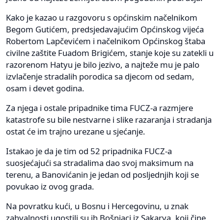
Kako je kazao u razgovoru s općinskim načelnikom
Begom Gutićem, predsjedavajućim Općinskog vijeća
Robertom Lapčevićem i načelnikom Općinskog štaba
civilne zaštite Fuadom Brigićem, stanje koje su zatekli u
razorenom Hatyu je bilo jezivo, a najteže mu je palo
izvlačenje stradalih porodica sa djecom od sedam,
osam i devet godina.
Za njega i ostale pripadnike tima FUCZ-a razmjere
katastrofe su bile nestvarne i slike razaranja i stradanja
ostat će im trajno urezane u sjećanje.
Istakao je da je tim od 52 pripadnika FUCZ-a
suosjećajući sa stradalima dao svoj maksimum na
terenu, a Banovićanin je jedan od posljednjih koji se
povukao iz ovog grada.
Na povratku kući, u Bosnu i Hercegovinu, u znak
zahvalnosti ugostili su ih Bošnjaci iz Sakarya, koji čine