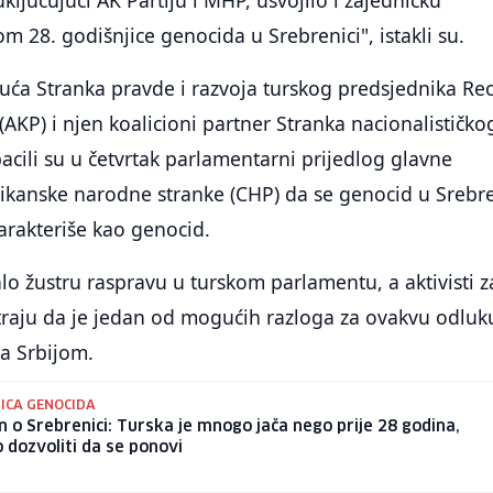
uključujući AK Partiju i MHP, usvojilo i zajedničku
m 28. godišnjice genocida u Srebrenici", istakli su.
uća Stranka pravde i razvoja turskog predsjednika Re
AKP) i njen koalicioni partner Stranka nacionalističko
cili su u četvrtak parlamentarni prijedlog glavne
ikanske narodne stranke (CHP) da se genocid u Srebre
arakteriše kao genocid.
alo žustru raspravu u turskom parlamentu, a aktivisti z
traju da je jedan od mogućih razloga za ovakvu odluk
a Srbijom.
ICA GENOCIDA
 o Srebrenici: Turska je mnogo jača nego prije 28 godina,
dozvoliti da se ponovi