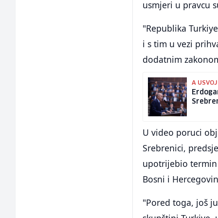
usmjeri u pravcu s
"Republika Turkiye
i s tim u vezi pr
dodatnim zakonom",
A USVOJ
Erdogan
Srebren
U video poruci obj
Srebrenici, predsj
upotrijebio termin
Bosni i Hercegovi
"Pored toga, još j