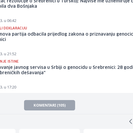
ač rezolucije o Srebrenici u Turskoj: Najviše me uznemiruje 
bila dva Bošnjaka
3. u 06:42
LI DEKLARACIJU
ova partija odbacila prijedlog zakona o priznavanju genoci
ici
3. u 21:52
NJE ISTINE
avanje javnog servisa u Srbiji o genocidu u Srebrenici: 28 god
breničkih dešavanja"
3. u 17:20
KOMENTARI (105)