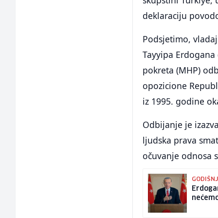
skupštini Turkiye, 
deklaraciju povodo
Podsjetimo, vladaj
Tayyipa Erdogana (
pokreta (MHP) odba
opozicione Republ
iz 1995. godine ok
Odbijanje je izazv
ljudska prava sma
očuvanje odnosa s
GODIŠNJ
Erdogan
nećemo 