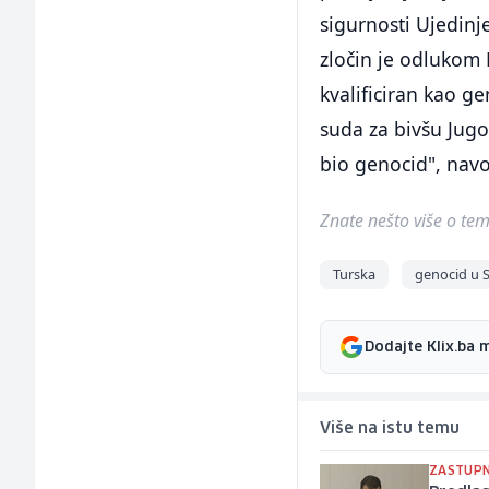
sigurnosti Ujedin
zločin je odlukom
kvalificiran kao 
suda za bivšu Jugo
bio genocid", navod
Znate nešto više o temi 
Turska
genocid u S
Dodajte Klix.ba 
Više na istu temu
ZASTUPN