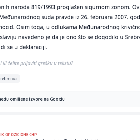
jenih naroda 819/1993 proglašen sigurnom zonom. Ov
 Međunarodnog suda pravde iz 26. februara 2007. go
genocid. Osim toga, u odlukama Međunarodnog krivičn
slaviju navedeno je da je ono što se dogodilo u Srebr
i se u deklaraciji.
ili želite prijaviti grešku u tekstu?
rebrenici
među omiljene izvore na Googlu
IK OPOZICIONE CHP