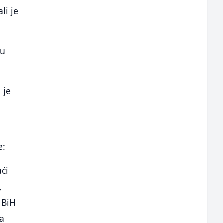
li je
ku
 je
e:
ći
,
u BiH
ća