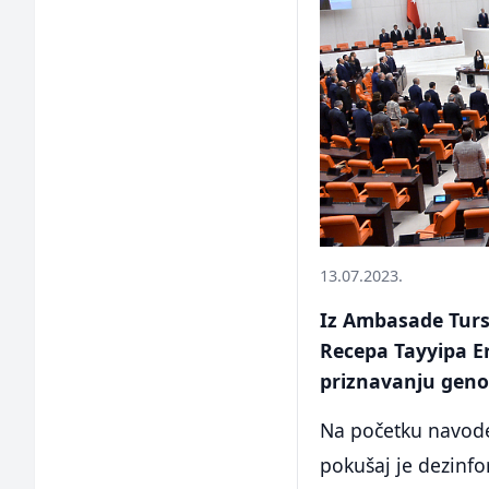
13.07.2023.
Iz Ambasade Tursk
Recepa Tayyipa E
priznavanju genoc
Na početku navode 
pokušaj je dezinfo