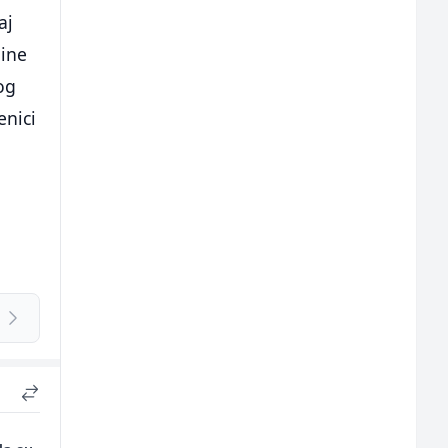
aj
dine
og
enici