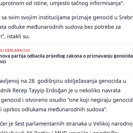
uprotnom od istine, umjesto tačnog informisanja".
 sa svim svojim institucijama priznaje genocid u Srebr
ihvata odluke međunarodnih sudova bez potrebe za
 istakli su.
ILI DEKLARACIJU
ova partija odbacila prijedlog zakona o priznavanju genocida
ici
avljenoj na 28. godišnjicu obilježavanja genocida u
ednik Recep Tayyip Erdoğan je u nekoliko navrata
 genocid i otvoreno osudio “one koji negiraju genocid
ni uprkos odlukama međunarodnih sudova”.
učer je šest parlamentarnih stranaka u Velikoj narodno