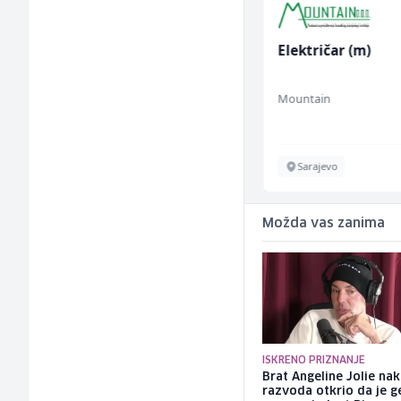
Monteri ventilacije i
Električar (m)
klimatizacije (m)
Interclima
Mountain
Sarajevo
Sarajevo
Možda vas zanima
ISKRENO PRIZNANJE
Brat Angeline Jolie na
razvoda otkrio da je ge