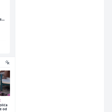
a
Konobarica (ž)
Kundenbetreuer
u
(m/w)
Bosnian House Restaurant
Servicepoint
Inostranstvo
Sarajevo
K
olića
še od