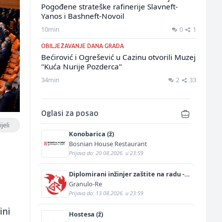
Pogođene strateške rafinerije Slavneft-
Yanos i Bashneft-Novoil
10min
0
1
OBILJEŽAVANJE DANA GRADA
Bećirović i Ogrešević u Cazinu otvorili Muzej
"Kuća Nurije Pozderca"
34min
2
33
Oglasi za posao
jeli
Konobarica (ž)
Bosnian House Restaurant
Prijava do: 20.08.2026. u 23:59
Diplomirani inžinjer zaštite na radu -
Bachelor inžinjer sigurnosti i pomoći
Granulo-Re
(m/ž)
Prijava do: 13.08.2026. u 23:59
ini
Hostesa (ž)