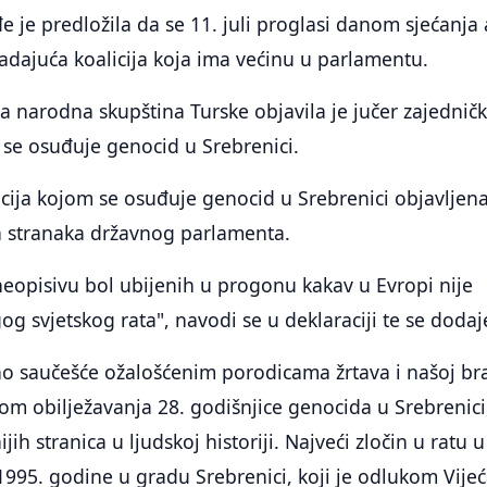
 je predložila da se 11. juli proglasi danom sjećanja a
ladajuća koalicija koja ima većinu u parlamentu.
a narodna skupština Turske objavila je jučer zajednič
j se osuđuje genocid u Srebrenici.
cija kojom se osuđuje genocid u Srebrenici objavljena
ih stranaka državnog parlamenta.
neopisivu bol ubijenih u progonu kakav u Evropi nije
og svjetskog rata", navodi se u deklaraciji te se dodaj
no saučešće ožalošćenim porodicama žrtava i našoj bra
m obilježavanja 28. godišnjice genocida u Srebrenici
ih stranica u ljudskoj historiji. Najveći zločin u ratu 
 1995. godine u gradu Srebrenici, koji je odlukom Vije