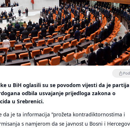
Podi
e u BiH oglasili su se povodom vijesti da je partija
rdogana odbila usvajanje prijedloga zakona o
ida u Srebrenici.
da je ta informacija "prožeta kontradiktornostima i
rmisanja s namjerom da se javnost u Bosni i Hercegov