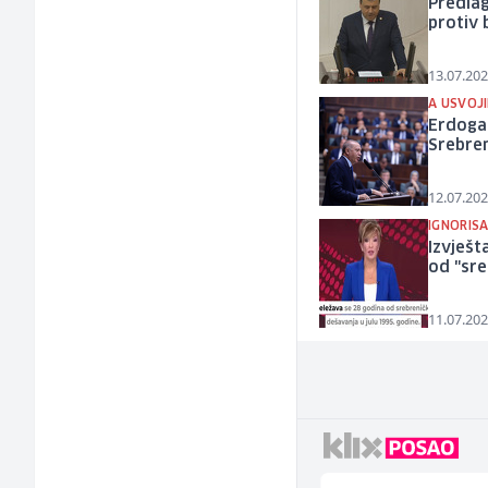
Predlag
protiv 
13.07.202
A USVOJI
Erdogan
Srebren
12.07.202
IGNORISA
Izvješt
od "sre
11.07.202