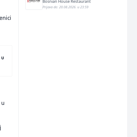
Bosnian House Restaurant
Prijava do: 20.08.2026. u 23:59
enici
 u
 u
j