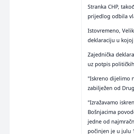
Stranka CHP, takođe
prijedlog odbila v
Istovremeno, Velik
deklaraciju u kojo
Zajednička deklara
uz potpis političk
"Iskreno dijelimo 
zabilježen od Drug
"Izražavamo iskre
Bošnjacima povodo
jedne od najmračnij
počinjen je u julu