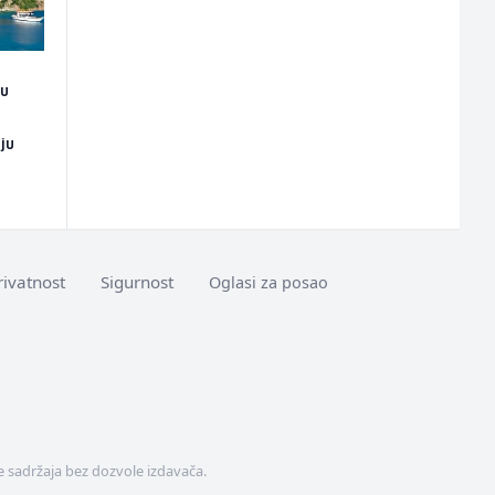
ju
ju
rivatnost
Sigurnost
Oglasi za posao
 sadržaja bez dozvole izdavača.