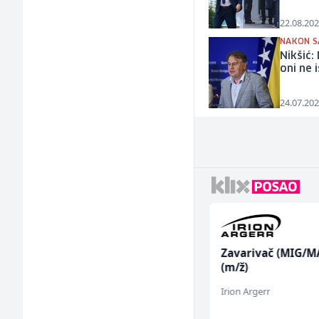
22.08.202
NAKON S
Nikšić:
oni ne 
24.07.202
Limar (m)
Zavarivač (MIG/M
(m/ž)
Mountain
Irion Argerr