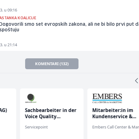
3. u 09:16
ASTANKA KOALICIJE
 Dogovorili smo set evropskih zakona, ali ne bi bilo prvi put d
ispoštuju
3. u 21:14
KOMENTARI (132)
AG)
Sachbearbeiter in der
Mitarbeiter:in im
Voice Quality
Kundenservice &
Management (m/w)
Support (m/w/d)
Servicepoint