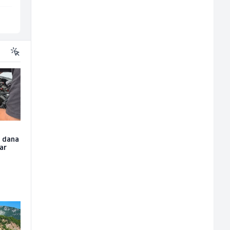
Više lokacija
Sarajevo
u dana
čar