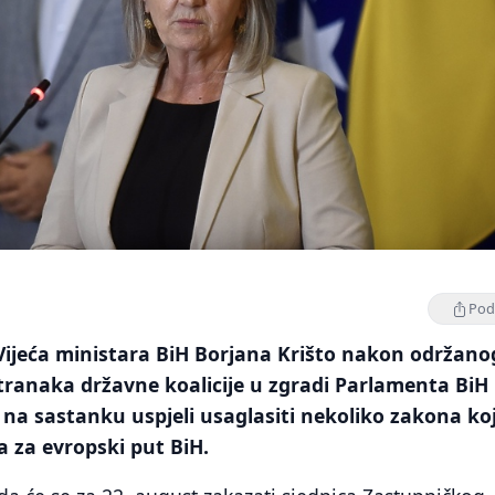
Podi
Vijeća ministara BiH Borjana Krišto nakon održano
tranaka državne koalicije u zgradi Parlamenta BiH
u na sastanku uspjeli usaglasiti nekoliko zakona koj
a za evropski put BiH.