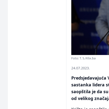
Foto: T. S./Klix.ba
24.07.2023.
Predsjedavajuća 
sastanka lidera s
saopštila je da s
od velikog značaj