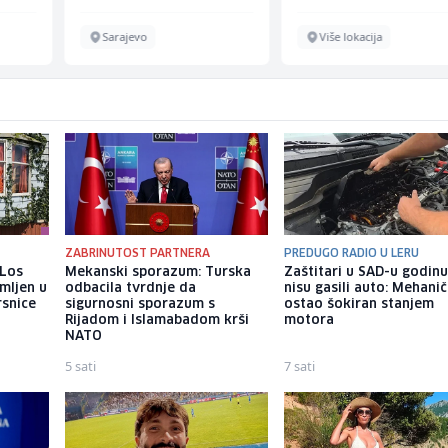
Sarajevo
Više lokacija
ZABRINUTOST PARTNERA
PREDUGO RADIO U LERU
 Los
Mekanski sporazum: Turska
Zaštitari u SAD-u godin
mljen u
odbacila tvrdnje da
nisu gasili auto: Mehani
rsnice
sigurnosni sporazum s
ostao šokiran stanjem
Rijadom i Islamabadom krši
motora
NATO
5 sati
7 sati