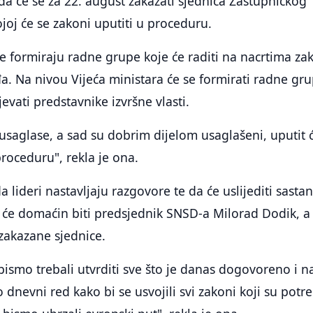
 da će se za 22. august zakazati sjednica Zastupničkog
oj će se zakoni uputiti u proceduru.
e formiraju radne grupe koje će raditi na nacrtima za
đa. Na nivou Vijeća ministara će se formirati radne gr
evati predstavnike izvršne vlasti.
 usaglase, a sad su dobrim dijelom usaglašeni, uputit 
roceduru", rekla je ona.
da lideri nastavljaju razgovore te da će uslijediti sasta
 će domaćin biti predsjednik SNSD-a Milorad Dodik, a 
 zakazane sjednice.
ismo trebali utvrditi sve što je danas dogovoreno i n
 dnevni red kako bi se usvojili svi zakoni koji su potr