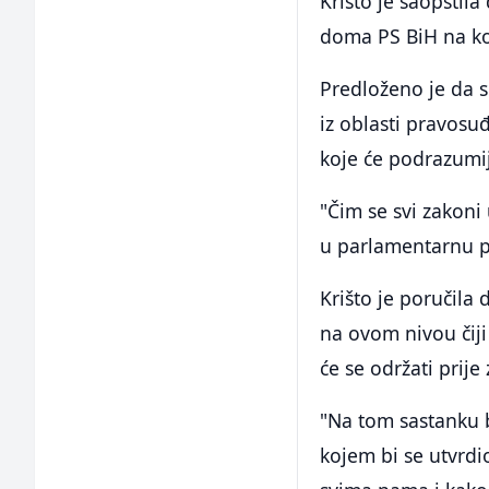
Krišto je saopštila
doma PS BiH na koj
Predloženo je da s
iz oblasti pravosu
koje će podrazumij
"Čim se svi zakoni
u parlamentarnu p
Krišto je poručila 
na ovom nivou čiji
će se održati prije
"Na tom sastanku b
kojem bi se utvrdio