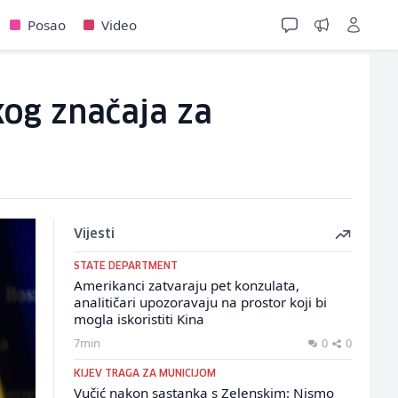
Posao
Video
kog značaja za
Vijesti
STATE DEPARTMENT
Amerikanci zatvaraju pet konzulata,
analitičari upozoravaju na prostor koji bi
mogla iskoristiti Kina
7min
0
0
KIJEV TRAGA ZA MUNICIJOM
Vučić nakon sastanka s Zelenskim: Nismo