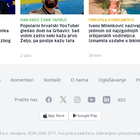
IVAN RADO ZVANI TAPIRLO
PRIKUPILA KOMPLIMENTE
Popularni hrvatski YouTuber
Ivanu Milenković naziva
enika
gledao duel na Grbavici: Sad
jednom od najzgodnijih
vidim zašto neki kažu prvo
srbijanskih voditeljica:
 zbog
Željo, pa poslije kažu tata
Izmamila uzdahe u bikini
2 sata
39 min
m
Komentari
Kontakt
O nama
Oglašavanje
P
Facebook
YouTube
LinkedIn
Twitter
Instagram
RSS
Pratite nas
App Store
Google Play
d.o.o. Sarajevo. ISSN 2566-3771. Sva prava zadržana. Zabranjeno preuzimanje