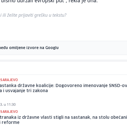
bismo ubrzali evropski put", rekla je ona.
ili želite prijaviti grešku u tekstu?
među omiljene izvore na Googlu
 SARAJEVO
sastanka državne koalicije: Dogovoreno imenovanje SNSD-o
a i usvajanje tri zakona
3. u 11:30
 SARAJEVO
stranaka iz državne vlasti stigli na sastanak, na stolu obećan
i reforme