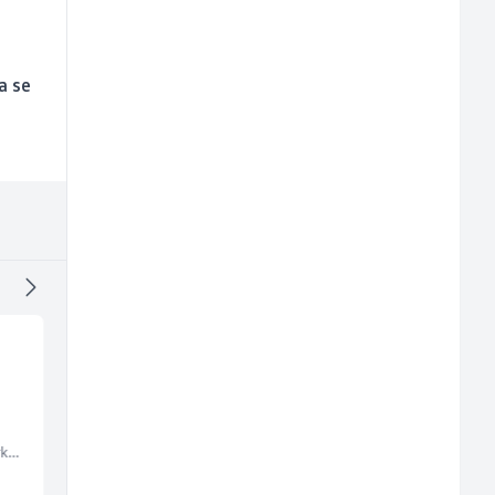
a se
Accounting Associate
Voditelj - Poslovođa
(m/f)
radova na gradilištu
(m/ž)
Embers Call Center & Marketing
Jitasa
Mibral