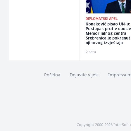
DIPLOMATSKI APEL
Konaković pisao UN-u:
Postupak protiv uposl
Memorijalnog centra
Srebrenica je pokrenut
njihovog izvještaja
2 sata
Dojavite vijest
Impressu
Početna
Copyright 2000-2026 InterSoft 