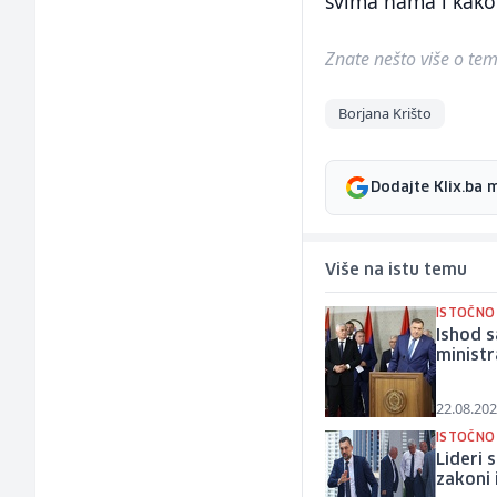
svima nama i kako 
Znate nešto više o temi 
Borjana Krišto
Dodajte Klix.ba 
Više na istu temu
ISTOČNO
Ishod 
ministr
22.08.202
ISTOČNO
Lideri 
zakoni 