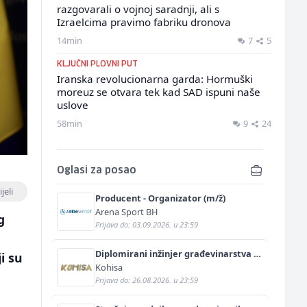
razgovarali o vojnoj saradnji, ali s
Izraelcima pravimo fabriku dronova
14min
7
5
KLJUČNI PLOVNI PUT
Iranska revolucionarna garda: Hormuški
moreuz se otvara tek kad SAD ispuni naše
uslove
58min
9
24
Oglasi za posao
jeli
Producent - Organizator (m/ž)
Arena Sport BH
g
Prijava do: 03.09.2026. u 23:59
Diplomirani inžinjer građevinarstva -
i su
saobraćajni smjer (m/ž)
Kohisa
Prijava do: 26.08.2026. u 23:59